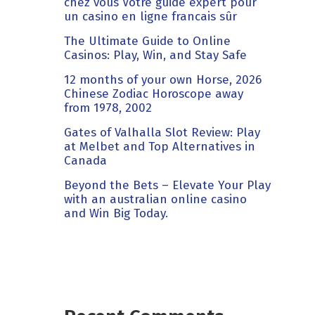
chez vous Votre guide expert pour
un casino en ligne francais sûr
The Ultimate Guide to Online
Casinos: Play, Win, and Stay Safe
12 months of your own Horse, 2026
Chinese Zodiac Horoscope away
from 1978, 2002
Gates of Valhalla Slot Review: Play
at Melbet and Top Alternatives in
Canada
Beyond the Bets – Elevate Your Play
with an australian online casino
and Win Big Today.