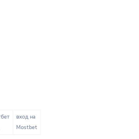
тбет
вход на
д
Mostbet