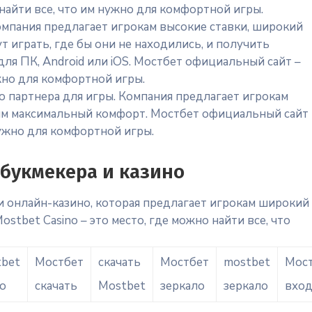
 найти все, что им нужно для комфортной игры.
омпания предлагает игрокам высокие ставки, широкий
 играть, где бы они не находились, и получить
для ПК, Android или iOS. Мостбет официальный сайт –
ужно для комфортной игры.
о партнера для игры. Компания предлагает игрокам
т им максимальный комфорт. Мостбет официальный сайт
 нужно для комфортной игры.
букмекера и казино
и онлайн-казино, которая предлагает игрокам широкий
stbet Casino – это место, где можно найти все, что
tbet
Мостбет
скачать
Мостбет
mostbet
Мос
no
скачать
Mostbet
зеркало
зеркало
вхо