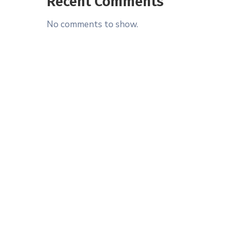
Recent Comments
No comments to show.