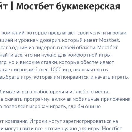
т | Мостбет букмекерская
 компаний, которые предлагают свои услуги игрокам.
тацией и уровнем доверия, который имеет Mostbet.
стала одним из лидеров в своей области. Мостбет
 найти все, что им нужно для комфортной игры.
гр, но и высокие ставки, которые обеспечивают
гает игрокам более 1000 игр, включая слоты,
выбрать игру, которая им понравится, и начать играть,
бимые игры в любое время и из любого места.
ов скачать программу, включая мобильные приложения
о позволяет игрокам играть, где бы они не
ет компания. Игроки могут зарегистрироваться на
ни могут найти все, что им нужно для игры. Мостбет