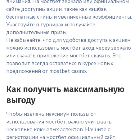
внимания. На мостбет зеркало или официальном
сайте доступны акции, такие как кэшбэк,
бесплатные спины и увеличенные коэффициенты.
Участвуйте в турнирах и получайте
дополнительные призы.
Не забывайте, что для удобства доступа к акциям
можно использовать мостбет вход через зеркало
или скачать приложение мостбет скачать. Это
позволит всегда оставаться в курсе новых
предложений от mostbet casino.
Как получить максимальную
выгоду
Чтобы извлечь максимум пользы от
использования мостбет, важно учитывать
несколько ключевых аспектов. Начните с
регистрации на мостбет официальный сайт,