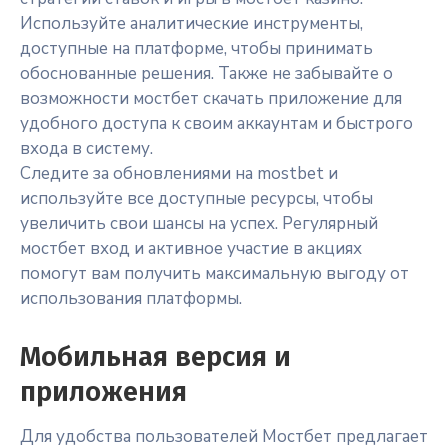
Используйте аналитические инструменты,
доступные на платформе, чтобы принимать
обоснованные решения. Также не забывайте о
возможности мостбет скачать приложение для
удобного доступа к своим аккаунтам и быстрого
входа в систему.
Следите за обновлениями на mostbet и
используйте все доступные ресурсы, чтобы
увеличить свои шансы на успех. Регулярный
мостбет вход и активное участие в акциях
помогут вам получить максимальную выгоду от
использования платформы.
Мобильная версия и
приложения
Для удобства пользователей Мостбет предлагает