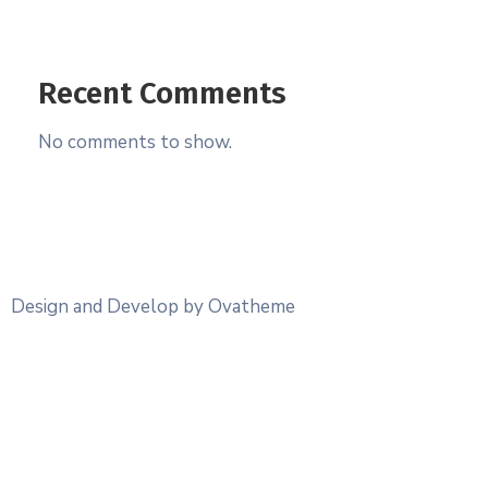
Recent Comments
No comments to show.
Design and Develop by Ovatheme