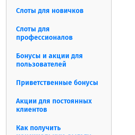
Слоты для новичков
Слоты для
профессионалов
Бонусы и акции для
пользователей
Приветственные бонусы
Акции для постоянных
клиентов
Как получить