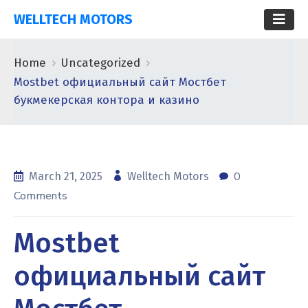
WELLTECH MOTORS
Home
Uncategorized
Mostbet официальный сайт Мостбет
букмекерская контора и казино
0
March 21, 2025
Welltech Motors
Comments
Mostbet
официальный сайт