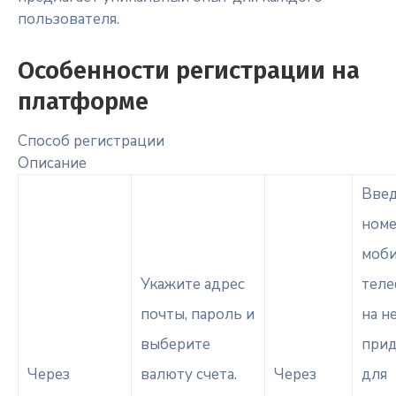
пользователя.
Особенности регистрации на
платформе
Способ регистрации
Описание
Вве
ном
моб
Укажите адрес
теле
почты, пароль и
на н
выберите
прид
Через
валюту счета.
Через
для