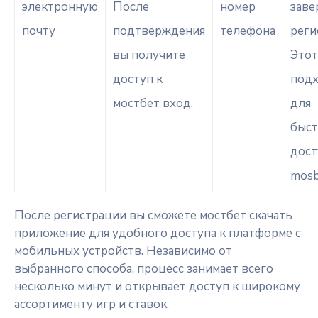
электронную
После
номер
заве
почту
подтверждения
телефона
реги
вы получите
Этот
доступ к
под
мостбет вход.
для
быст
дост
mosb
После регистрации вы сможете мостбет скачать
приложение для удобного доступа к платформе с
мобильных устройств. Независимо от
выбранного способа, процесс занимает всего
несколько минут и открывает доступ к широкому
ассортименту игр и ставок.