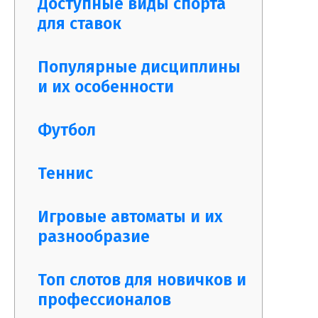
Доступные виды спорта
для ставок
Популярные дисциплины
и их особенности
Футбол
Теннис
Игровые автоматы и их
разнообразие
Топ слотов для новичков и
профессионалов