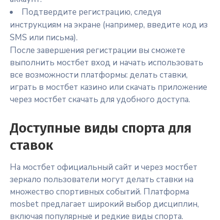
Подтвердите регистрацию, следуя
инструкциям на экране (например, введите код из
SMS или письма).
После завершения регистрации вы сможете
выполнить мостбет вход и начать использовать
все возможности платформы: делать ставки,
играть в мостбет казино или скачать приложение
через мостбет скачать для удобного доступа.
Доступные виды спорта для
ставок
На мостбет официальный сайт и через мостбет
зеркало пользователи могут делать ставки на
множество спортивных событий. Платформа
mosbet предлагает широкий выбор дисциплин,
включая популярные и редкие виды спорта.