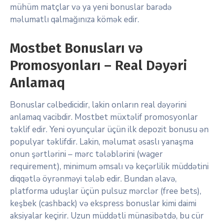
mühüm matçlar və ya yeni bonuslar barədə
məlumatlı qalmağınıza kömək edir.
Mostbet Bonusları və
Promosyonları – Real Dəyəri
Anlamaq
Bonuslar cəlbedicidir, lakin onların real dəyərini
anlamaq vacibdir. Mostbet müxtəlif promosyonlar
təklif edir. Yeni oyunçular üçün ilk depozit bonusu ən
populyar təklifdir. Lakin, məlumat əsaslı yanaşma
onun şərtlərini – mərc tələblərini (wager
requirement), minimum əmsalı və keçərlilik müddətini
diqqətlə öyrənməyi tələb edir. Bundan əlavə,
platforma uduşlar üçün pulsuz mərclər (free bets),
keşbek (cashback) və ekspress bonuslar kimi daimi
aksiyalar keçirir. Uzun müddətli münasibətdə, bu cür