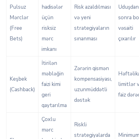
Pulsuz
hadisələr
Risk azaldılması
Uduşdan
Mərclər
üçün
və yeni
sonra b
(Free
risksiz
strategiyaların
vəsaiti
Bets)
mərc
sınanması
çıxarılır
imkanı
İtirilən
Zərərin qismən
məbləğin
Həftəlik/
Keşbek
kompensasiyası,
faizi kimi
limitlər 
(Cashback)
uzunmüddətli
geri
faiz dərə
dəstək
qaytarılma
Çoxlu
Riskli
mərc
strategiyalarda
Minimu