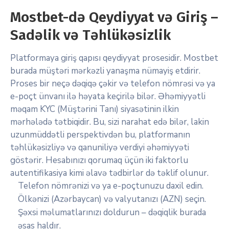
Mostbet-də Qeydiyyat və Giriş –
Sadəlik və Təhlükəsizlik
Platformaya giriş qapısı qeydiyyat prosesidir. Mostbet
burada müştəri mərkəzli yanaşma nümayiş etdirir.
Proses bir neçə dəqiqə çəkir və telefon nömrəsi və ya
e-poçt ünvanı ilə həyata keçirilə bilər. Əhəmiyyətli
məqam KYC (Müştərini Tanı) siyasətinin ilkin
mərhələdə tətbiqidir. Bu, sizi narahat edə bilər, lakin
uzunmüddətli perspektivdən bu, platformanın
təhlükəsizliyə və qanuniliyə verdiyi əhəmiyyəti
göstərir. Hesabınızı qorumaq üçün iki faktorlu
autentifikasiya kimi əlavə tədbirlər də təklif olunur.
Telefon nömrənizi və ya e-poçtunuzu daxil edin.
Ölkənizi (Azərbaycan) və valyutanızı (AZN) seçin.
Şəxsi məlumatlarınızı doldurun – dəqiqlik burada
əsas haldır.