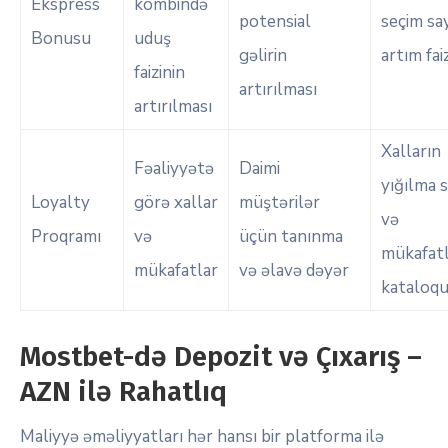
Ekspress
kombində
potensial
seçim sa
Bonusu
uduş
gəlirin
artım faiz
faizinin
artırılması
artırılması
Xalların
Fəaliyyətə
Daimi
yığılma s
Loyalty
görə xallar
müştərilər
və
Proqramı
və
üçün tanınma
mükafat
mükafatlar
və əlavə dəyər
kataloq
Mostbet-də Depozit və Çıxarış –
AZN ilə Rahatlıq
Maliyyə əməliyyatları hər hansı bir platforma ilə