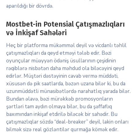
aparıldığı bir dövrdə.
Mostbet-in Potensial Çatışmazlıqları
və İnkişaf Sahələri
Heç bir platforma mükəmməl deyil və vicdanlı təhlil
çatışmazlıqları da qeyd etməyi tələb edir. Bəzi
oyunçular müəyyən ödəniş üsullarının çeşidinin
rəqiblərə nisbətən daha məhdud ola biləcəyini qeyd
edirlər. Müştəri dəstəyinin cavab vermə müddəti,
xüsusən də pik saatlarda, bəzən uzana bilər ki, bu da
uzunmüddətli münasibətlərdə narahatlıq yarada bilər.
Bundan əlavə, bəzi mürəkkəb promosyonların
şərtləri tam aydın olmaya bilər, bu da şəffaflıq
baxımından inkişaf etdirilə biləcək bir sahədir. Bu
çatışmazlıqlar sözdə “deal-breaker” deyil, lakin onları
bilmək sizə real gözləntilər qurmağa kömək edir.