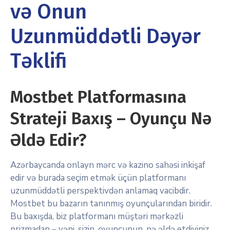
və Onun
Uzunmüddətli Dəyər
Təklifi
Mostbet Platformasına
Strateji Baxış – Oyunçu Nə
Əldə Edir?
Azərbaycanda onlayn mərc və kazino sahəsi inkişaf
edir və burada seçim etmək üçün platformanı
uzunmüddətli perspektivdən anlamaq vacibdir.
Mostbet bu bazarın tanınmış oyunçularından biridir.
Bu baxışda, biz platformanı müştəri mərkəzli
prizmadan – yəni, sizin, oyunçunun, nə əldə etdiyiniz,