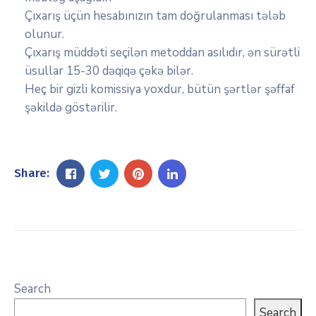
Çıxarış üçün hesabınızın tam doğrulanması tələb
olunur.
Çıxarış müddəti seçilən metoddan asılıdır, ən sürətli
üsullar 15-30 dəqiqə çəkə bilər.
Heç bir gizli komissiya yoxdur, bütün şərtlər şəffaf
şəkildə göstərilir.
Share:
Search
Search