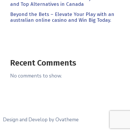
and Top Alternatives in Canada
Beyond the Bets – Elevate Your Play with an
australian online casino and Win Big Today.
Recent Comments
No comments to show.
Design and Develop by Ovatheme