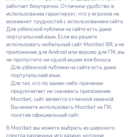
работает безупречно. Отличное удобство в
использовании гарантирует, что у игроков не
возникнет трудностей с использованием сайта.
Для узбекской публики на сайте есть даже
португальский язык. Если вы решите
использовать мобильный сайт Mostbet BR, а не
приложение для Android или версию для ПК, вы
не пропустите ни одной акции или бонуса.
Для узбекской публики на сайте есть даже
португальский язык.
Для тех, кто по каким-либо причинам
предпочитает не скачивать приложение
Mostbet, сайт является отличной заменой.
Вы можете использовать Mostbet на ПК,
посетив официальный сайт.
В Mostbet вы можете выбрать из широкого
спектра различных игр казино, которые