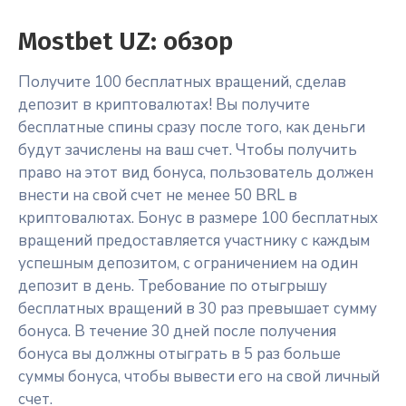
Mostbet UZ: обзор
Получите 100 бесплатных вращений, сделав
депозит в криптовалютах! Вы получите
бесплатные спины сразу после того, как деньги
будут зачислены на ваш счет. Чтобы получить
право на этот вид бонуса, пользователь должен
внести на свой счет не менее 50 BRL в
криптовалютах. Бонус в размере 100 бесплатных
вращений предоставляется участнику с каждым
успешным депозитом, с ограничением на один
депозит в день. Требование по отыгрышу
бесплатных вращений в 30 раз превышает сумму
бонуса. В течение 30 дней после получения
бонуса вы должны отыграть в 5 раз больше
суммы бонуса, чтобы вывести его на свой личный
счет.