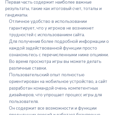
Первая часть содержит наиболее важные
результаты, такие как итоговый счет, тоталы и
гандикапы.
Отличное удобство в использовании
гарантирует, что у игроков не возникнет
трудностей с использованием сайта.
Для получения более подробной информации о
каждой задействованной функции просто
ознакомьтесь с перечисленными ниже опциями.
Во время просмотра игры вы можете делать
различные ставки.
Пользовательский опыт полностью
ориентирован на мобильное устройство, а сайт
разработан командой очень компетентных
дизайнеров, что упрощает процесс игры для
пользователя.
Он содержит все возможности и функции
предыдущих версий и работает безупречно.