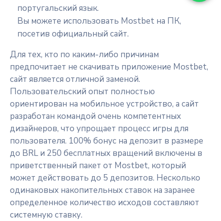
португальский язык.
Вы можете использовать Mostbet на ПК,
посетив официальный сайт.
Для тех, кто по каким-либо причинам
предпочитает не скачивать приложение Mostbet,
сайт является отличной заменой.
Пользовательский опыт полностью
ориентирован на мобильное устройство, а сайт
разработан командой очень компетентных
дизайнеров, что упрощает процесс игры для
пользователя. 100% бонус на депозит в размере
до BRL и 250 бесплатных вращений включены в
приветственный пакет от Mostbet, который
может действовать до 5 депозитов. Несколько
одинаковых накопительных ставок на заранее
определенное количество исходов составляют
системную ставку.