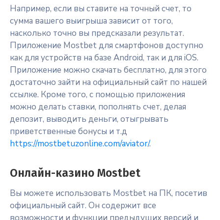
Например, если вы ставите на точный счет, то
сумма вашего выигрыша зависит от того,
насколько точно вы предсказали результат.
Приложение Mostbet для смартфонов доступно
как для устройств на базе Android, так и для iOS.
Приложение можно скачать бесплатно, для этого
достаточно зайти на официальный сайт по нашей
ссылке. Кроме того, с помощью приложения
можно делать ставки, пополнять счет, делая
депозит, выводить деньги, отыгрывать
приветственные бонусы и т.д
https://mostbetuzonline.com/aviator/
.
Онлайн-казино Mostbet
Вы можете использовать Mostbet на ПК, посетив
официальный сайт. Он содержит все
возможности и функции предыдущих версий и