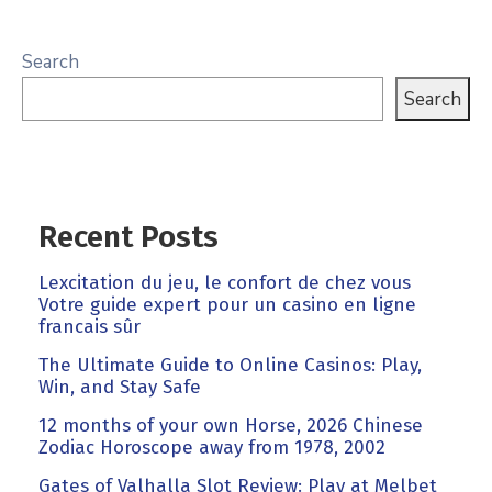
Search
Search
Recent Posts
Lexcitation du jeu, le confort de chez vous
Votre guide expert pour un casino en ligne
francais sûr
The Ultimate Guide to Online Casinos: Play,
Win, and Stay Safe
12 months of your own Horse, 2026 Chinese
Zodiac Horoscope away from 1978, 2002
Gates of Valhalla Slot Review: Play at Melbet