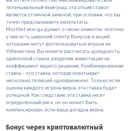
вы хотите полностью максимизировать свой
потенциальный выигрыш, эта опция ставок
является отличной заменой, при условии, что вы
точно предсказываете результаты.
Mostbet всегда думает о своих клиентах, поэтому
у них есть широкий спектр бонусов и акций,
которыми могут воспользоваться игроки из
Узбекистана. Вы можете рассчитать доходность
одиночной ставки, разделив инвестиции на
коэффициент вашего решения. Комбинированная
ставка – это ставка, которая охватывает
несколько позиций одновременно. Только если
оценка каждого игрока верна, эта ставка будет
успешной. Как следствие, эта ставка несет
определенный риск, но он может быть
компенсирован, если ваша догадка верна.
Бонус через криптовалютный