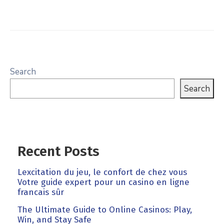
Search
Search
Recent Posts
Lexcitation du jeu, le confort de chez vous
Votre guide expert pour un casino en ligne
francais sûr
The Ultimate Guide to Online Casinos: Play,
Win, and Stay Safe