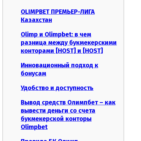
OLIMPBET ПРЕМЬЕР-ЛИГА
Казахстан
Olimp и Olimpbet: в чем
разница между букмекерскими
конторами [HOST] и [HOST]
Инновационный подход к
бонусам
Удобство и доступность
Вывод средств Олимпбет – как
вывести деньги со счета
букмекерской конторы
Olimpbet