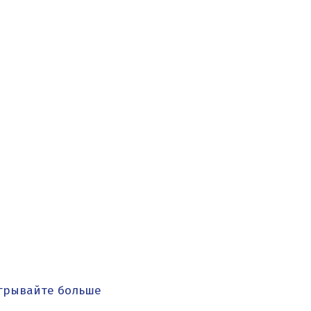
игрывайте больше