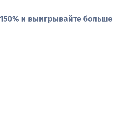
о 150% и выигрывайте больше