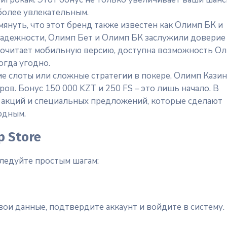
более увлекательным.
мянуть, что этот бренд также известен как Олимп БК и
надежности, Олимп Бет и Олимп БК заслужили доверие
дпочитает мобильную версию, доступна возможность О
огда угодно.
ие слоты или сложные стратегии в покере, Олимп Кази
в. Бонус 150 000 KZT и 250 FS – это лишь начало. В
 акций и специальных предложений, которые сделают
одным.
p Store
следуйте простым шагам:
вои данные, подтвердите аккаунт и войдите в систему.