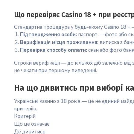
Що перевіряє Casino 18 + при реєстр
Стандартна процедура у будь-якому Casino 18 + 
Підтвердження особи:
паспорт — фото або ск
Верифікація місця проживання:
виписка з банк
Перевірка способу оплати:
скан або фото банк
Строки верифікації — до кількох діб залежно від 
не чекати при першому виведенні.
На що дивитись при виборі каз
Українські казино з 18 років — це не єдиний май
критеріїв.
Критерій
Що це означає
Де дивитись