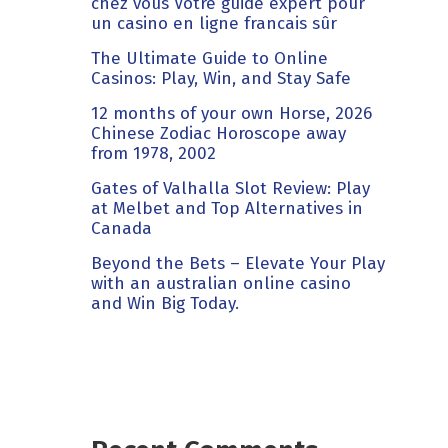
chez vous Votre guide expert pour
un casino en ligne francais sûr
The Ultimate Guide to Online
Casinos: Play, Win, and Stay Safe
12 months of your own Horse, 2026
Chinese Zodiac Horoscope away
from 1978, 2002
Gates of Valhalla Slot Review: Play
at Melbet and Top Alternatives in
Canada
Beyond the Bets – Elevate Your Play
with an australian online casino
and Win Big Today.