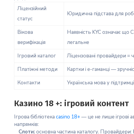
Ліцензійний
Юридична підстава для ро
статус
Вікова
Наявність KYC означає що C
верифікація
легальне
Ігровий каталог
Ліцензовані провайдери = 
Платіжні методи
Картки і е-гаманці — зручні
Контакти
Українська мова у підтримц
Казино 18 +: ігровий контент
Ігрова бібліотека
casino 18+
— це не лише ігрові а
напрямків:
Слоти:
основна частина каталогу. Провайдери: P