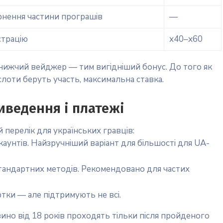
нення частини програшів
—
страцію
х40–х60
 нижчий вейджер — тим вигідніший бонус. До того як
 слоти беруть участь, максимальна ставка.
виведення і платежі
 перелік для українських гравців:
аунтів. Найзручніший варіант для більшості для UA-
андартних методів. Рекомендовано для частих
тки — але підтримують не всі.
зино від 18 років проходять тільки після пройденого