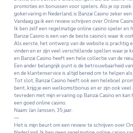
promoties en bonussen voor spelers. Als je op zoe
gokervaring in Nederland, is Banzai Casino zeker een
Vandaag ga ik een review schrijven over Online Casi
Ik ben zelf een regelmatige online casino speler en 
Banzai Casino is een van de beste casino’s waar ik oo
Als eerste, het ontwerp van de website is prachtig en
vinden en er zijn veel verschillende spellen waar je
en Banzai Casino heeft een hele collectie van de n
Een ander belangrijk punt is de betrouwbaarheid va
en de klantenservice is altijd bereid om te helpen als
Tot slot, Banzai Casino heeft ook een heleboel prom
bent, krijg je een welkomstbonus en er zijn ook vee
tevreden met mijn ervaring op Banzai Casino en kan h
een goed online casino.
Naam: Jan Janssen, 35 jaar.
—
Het is mijn beurt om een review te schrijven over O
Nederland. Ik ben geen regelmatige online casino spe