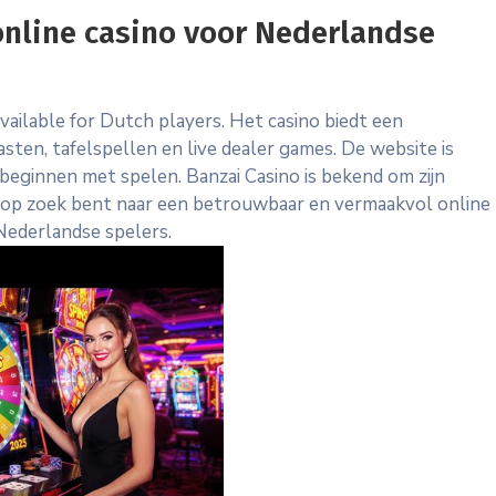
online casino voor Nederlandse
available for Dutch players. Het casino biedt een
sten, tafelspellen en live dealer games. De website is
t beginnen met spelen. Banzai Casino is bekend om zijn
je op zoek bent naar een betrouwbaar en vermaakvol online
 Nederlandse spelers.