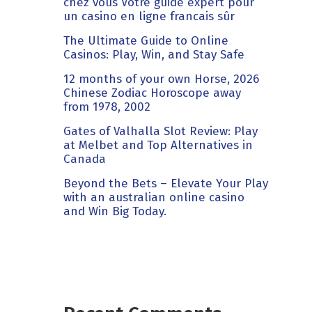
chez vous Votre guide expert pour
un casino en ligne francais sûr
The Ultimate Guide to Online
Casinos: Play, Win, and Stay Safe
12 months of your own Horse, 2026
Chinese Zodiac Horoscope away
from 1978, 2002
Gates of Valhalla Slot Review: Play
at Melbet and Top Alternatives in
Canada
Beyond the Bets – Elevate Your Play
with an australian online casino
and Win Big Today.