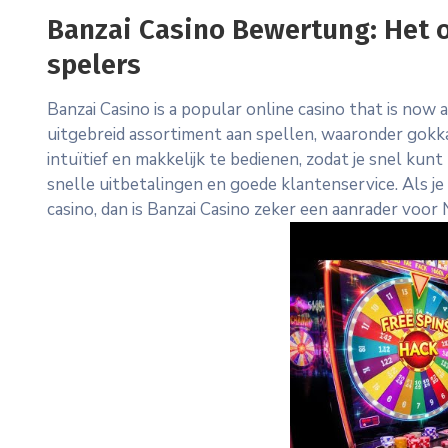
Banzai Casino Bewertung: Het 
spelers
Banzai Casino is a popular online casino that is now 
uitgebreid assortiment aan spellen, waaronder gokka
intuïtief en makkelijk te bedienen, zodat je snel kun
snelle uitbetalingen en goede klantenservice. Als 
casino, dan is Banzai Casino zeker een aanrader voor