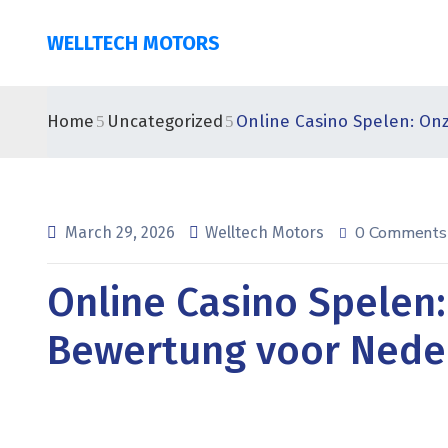
WELLTECH MOTORS
Home
Uncategorized
Online Casino Spelen: On
0 Comments
March 29, 2026
Welltech Motors
Online Casino Spelen:
Bewertung voor Nede