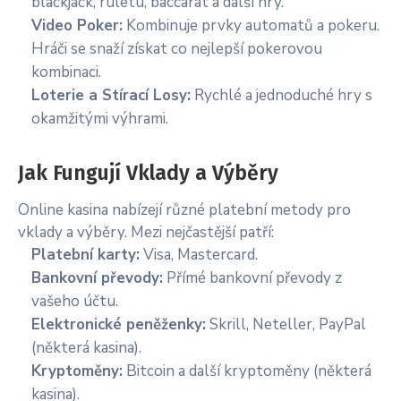
blackjack, ruletu, baccarat a další hry.
Video Poker:
Kombinuje prvky automatů a pokeru.
Hráči se snaží získat co nejlepší pokerovou
kombinaci.
Loterie a Stírací Losy:
Rychlé a jednoduché hry s
okamžitými výhrami.
Jak Fungují Vklady a Výběry
Online kasina nabízejí různé platební metody pro
vklady a výběry. Mezi nejčastější patří:
Platební karty:
Visa, Mastercard.
Bankovní převody:
Přímé bankovní převody z
vašeho účtu.
Elektronické peněženky:
Skrill, Neteller, PayPal
(některá kasina).
Kryptoměny:
Bitcoin a další kryptoměny (některá
kasina).