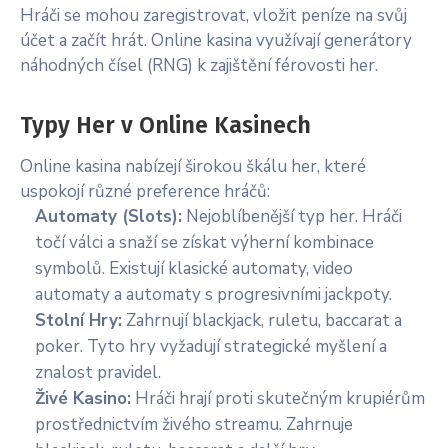
Hráči se mohou zaregistrovat, vložit peníze na svůj
účet a začít hrát. Online kasina využívají generátory
náhodných čísel (RNG) k zajištění férovosti her.
Typy Her v Online Kasinech
Online kasina nabízejí širokou škálu her, které
uspokojí různé preference hráčů:
Automaty (Slots):
Nejoblíbenější typ her. Hráči
točí válci a snaží se získat výherní kombinace
symbolů. Existují klasické automaty, video
automaty a automaty s progresivními jackpoty.
Stolní Hry:
Zahrnují blackjack, ruletu, baccarat a
poker. Tyto hry vyžadují strategické myšlení a
znalost pravidel.
Živé Kasino:
Hráči hrají proti skutečným krupiérům
prostřednictvím živého streamu. Zahrnuje