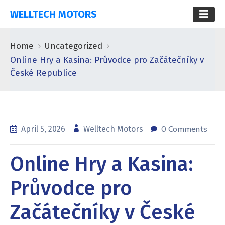
WELLTECH MOTORS
Home
Uncategorized
Online Hry a Kasina: Průvodce pro Začátečníky v
České Republice
0 Comments
April 5, 2026
Welltech Motors
Online Hry a Kasina:
Průvodce pro
Začátečníky v České