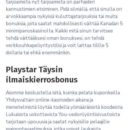
tarjoamista nyt tarjoamista on parhaiden
kannustimien etsiminen. Pidä silmällä, että sinulla on
arvokkaampia nykyisiä kuluttajatarjouksia tai muita
bonuksia, joita saatat mahdollisesti väittää Kanadan 5
minimipanoskasinolta. Kaikki mitä sinun tarvitsee
tehdä väittääksesi oman bonuksesi, on tehdä
verkkouhkapeliyritystilisi ja voit laittaa tilille 5
dollaria tai ehkä enemmänkin.
Playstar Täysin
ilmaiskierrosbonus
Aiomme keskustella siitä, kuinka pelata kuponkeilla
Yhdysvaltain online-kasinoiden aikana ja
menetelmistä löytää todella ylimääräisistä koodeista.
Lukuisista uskottavista You-vedonlyöntisivustoista
tarjotaan upouusia ja saatat nykyisille pelaajille
mainontavaatimuksia, jotka voivat laukaista