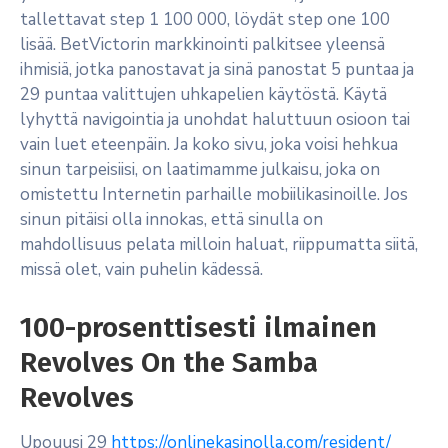
tallettavat step 1 100 000, löydät step one 100
lisää. BetVictorin markkinointi palkitsee yleensä
ihmisiä, jotka panostavat ja sinä panostat 5 puntaa ja
29 puntaa valittujen uhkapelien käytöstä. Käytä
lyhyttä navigointia ja unohdat haluttuun osioon tai
vain luet eteenpäin. Ja koko sivu, joka voisi hehkua
sinun tarpeisiisi, on laatimamme julkaisu, joka on
omistettu Internetin parhaille mobiilikasinoille. Jos
sinun pitäisi olla innokas, että sinulla on
mahdollisuus pelata milloin haluat, riippumatta siitä,
missä olet, vain puhelin kädessä.
100-prosenttisesti ilmainen
Revolves On the Samba
Revolves
Upouusi 29
https://onlinekasinolla.com/resident/