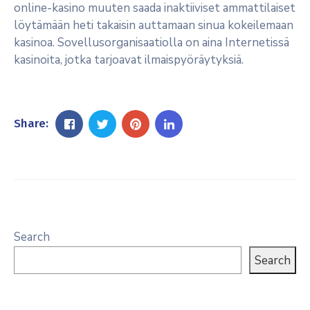
online-kasino muuten saada inaktiiviset ammattilaiset
löytämään heti takaisin auttamaan sinua kokeilemaan
kasinoa. Sovellusorganisaatiolla on aina Internetissä
kasinoita, jotka tarjoavat ilmaispyöräytyksiä.
Share:
Search
Search