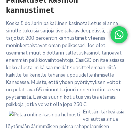
kannustimet
Koska 5 dollarin paikallinen kasinotalletus ei anna
sinulle lukuisia sarjoja live-jakajavideopelissä, tuoreet
tarjotut 200 percent:n kannustimet yleensä
moninkertaistavat oman pelikassasi. Jos olet
useimmat muut 5 dollarin talletuskasinot tarjoavat
enemmän palkkiovaihtoehtoja, CasiGO on itse asiassa
koko alusta, mikä saa meidät suosittelemaan niitä
kaikille tai kenelle tahansa upouudelle ihmiselle
Kanadassa. Muista, että yhden pyöräytyksen voitot
on pelattava 65 minuuttia juuri ennen kotiutuksen
pyytämistä. Lisäksi suurin kotiutus vastaa elämäsi
paikkoja, jotka voivat olla jopa 250 C.
Erittäin tärkeä asia
voi auttaa sinua
löytämään äärimmäisen poissa rahapelaamisen