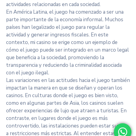
actividades relacionadas en cada sociedad.
En América Latina, el juego ha comenzado a ser una
parte importante de la economía informal. Muchos
países han legalizado el juego para regular la
actividad y generar ingresos fiscales. En este
contexto, mi casino se erige como un ejemplo de
cómo el juego puede ser integrado en un marco legal
que beneficia a la sociedad, promoviendo la
transparencia y reduciendo la criminalidad asociada
con el juego ilegal.
Las variaciones en las actitudes hacia el juego también
impactan la manera en que se diseñan y operan los
casinos. En culturas donde el juego es bien visto,
como en algunas partes de Asia, los casinos suelen
ofrecer experiencias de lujo que atraen a turistas. En
contraste, en lugares donde el juego es más
controvertido, las instalaciones pueden estar sujetas
a restricciones más estrictas. Al entender estas