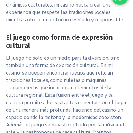
dinámicas culturales, mi casino busca crear una
experiencia que respete las tradiciones locales
mientras ofrece un entorno divertido y responsable.
El juego como forma de expresión
cultural
El juego no solo es un medio para la diversión, sino
también una forma de expresión cultural. En mi
casino, se pueden encontrar juegos que reflejan
tradiciones locales, como ruletas o máquinas
tragamonedas que incorporan elementos de la
cultura regional. Esta fusión entre el juego y la
cultura permite a los visitantes conectar con el lugar
de una manera más profunda, haciendo del casino un
espacio donde la historia y la modernidad coexisten.
Además, el juego se ha visto influido por la música, el
arte y la gastronomía de cada cultura. Eventos