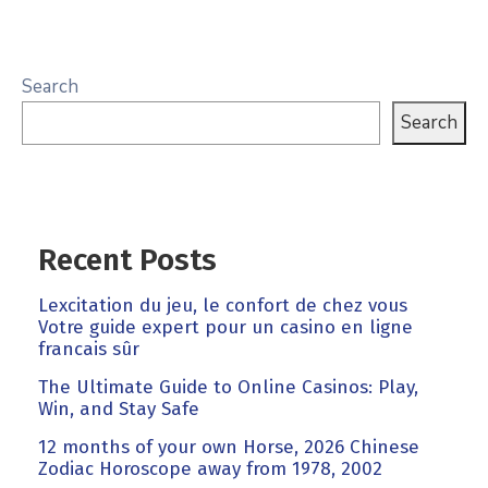
Search
Search
Recent Posts
Lexcitation du jeu, le confort de chez vous
Votre guide expert pour un casino en ligne
francais sûr
The Ultimate Guide to Online Casinos: Play,
Win, and Stay Safe
12 months of your own Horse, 2026 Chinese
Zodiac Horoscope away from 1978, 2002