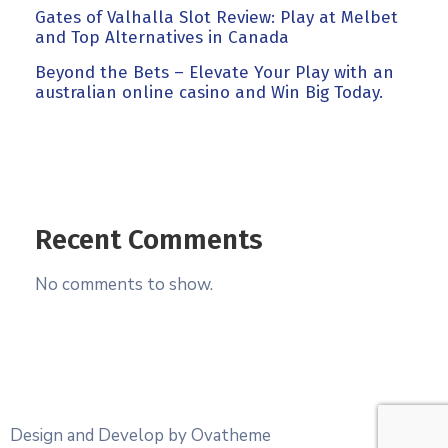
Gates of Valhalla Slot Review: Play at Melbet
and Top Alternatives in Canada
Beyond the Bets – Elevate Your Play with an
australian online casino and Win Big Today.
Recent Comments
No comments to show.
Design and Develop by Ovatheme