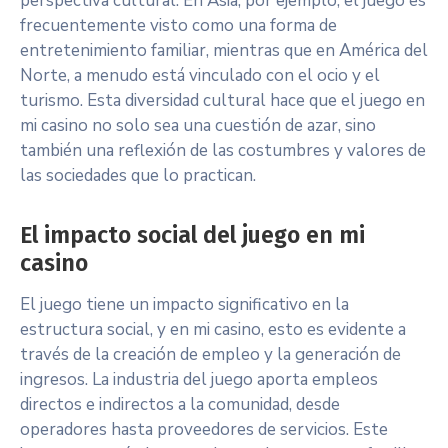
perspectiva cultural. En Asia, por ejemplo, el juego es
frecuentemente visto como una forma de
entretenimiento familiar, mientras que en América del
Norte, a menudo está vinculado con el ocio y el
turismo. Esta diversidad cultural hace que el juego en
mi casino no solo sea una cuestión de azar, sino
también una reflexión de las costumbres y valores de
las sociedades que lo practican.
El impacto social del juego en mi
casino
El juego tiene un impacto significativo en la
estructura social, y en mi casino, esto es evidente a
través de la creación de empleo y la generación de
ingresos. La industria del juego aporta empleos
directos e indirectos a la comunidad, desde
operadores hasta proveedores de servicios. Este