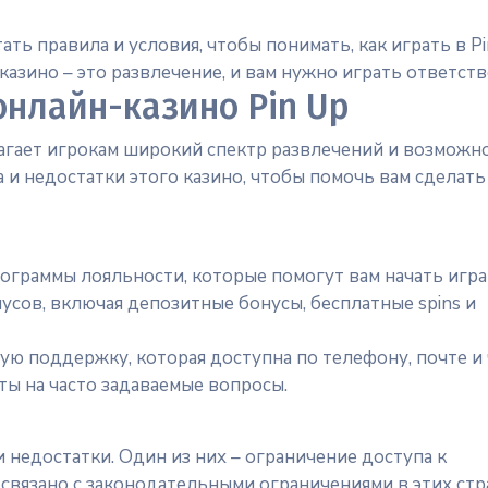
ать правила и условия, чтобы понимать, как играть в P
казино – это развлечение, и вам нужно играть ответств
онлайн-казино Pin Up
лагает игрокам широкий спектр развлечений и возможн
 и недостатки этого казино, чтобы помочь вам сделать
ограммы лояльности, которые помогут вам начать игра
сов, включая депозитные бонусы, бесплатные spins и
ю поддержку, которая доступна по телефону, почте и 
ты на часто задаваемые вопросы.
и недостатки. Один из них – ограничение доступа к
 связано с законодательными ограничениями в этих стр