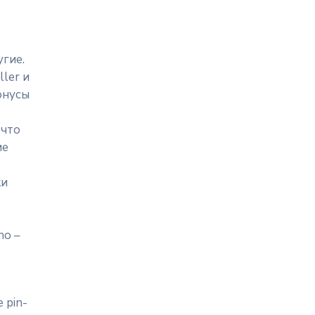
угие.
ller и
онусы
 что
ие
ки
no –
 pin-