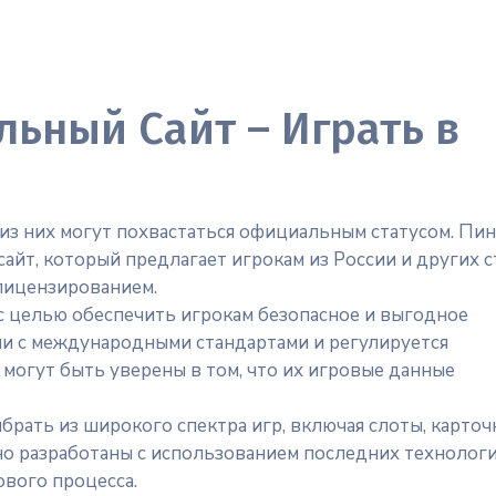
ьный Сайт – Играть в
е из них могут похвастаться официальным статусом. Пи
айт, который предлагает игрокам из России и других с
лицензированием.
 с целью обеспечить игрокам безопасное и выгодное
ии с международными стандартами и регулируется
 могут быть уверены в том, что их игровые данные
брать из широкого спектра игр, включая слоты, карто
зино разработаны с использованием последних технолог
ового процесса.