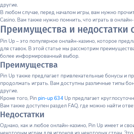
другие.
В любом случае, перед началом игры, вам нужно прочит
Casino. Вам также нужно помнить, что играть в онлайн-
Преимущества и недостатки 
Pin Up – это популярное онлайн-казино, которое пред
для ставок. В этой статье мы рассмотрим преимущества
более информированный выбор.
Преимущества
Pin Up также предлагает привлекательные бонусы и пр
продолжать играть. Вам доступны различные типы бону
другие.
Кроме того, Pin
pin-up 634
Up предлагает круглосуточну
Вам также доступен раздел FAQ, где можно найти отве
Недостатки
Однако, как и любое онлайн-казино, Pin Up имеет и сво
некоторым играм для игроков из некоторых стран. Это