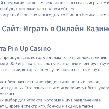
ый предлагает игрокам реальные шансы на выигрыш. Н
ышы будут выплачены в полном объеме.
играть безопасно и выгодно, то Пин Ап Казино – это 
Сайт: Играть в Онлайн Казин
а Pin Up Casino
во преимуществ, которые делают его привлекательным
лее 3 000 игр, включая слоты, карточные игры, рулетку 
сы и акции, которые помогут игрокам начать игру с
вает безопасность и конфиденциальность игроков,
ты данных. Это означает, что игроки могут быть увер
опасны.
ный выбор для игроков, которые ищут развлечения и
т широкий спектр игр, бонусы и акции, а также