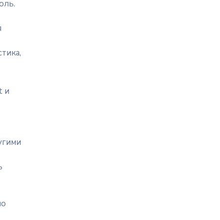
оль.
я
тика,
t и
угими
ь
но