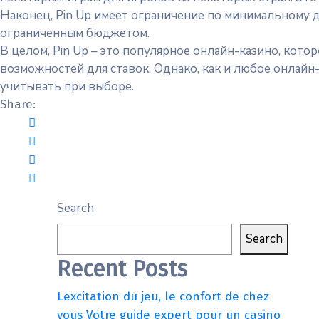
Наконец, Pin Up имеет ограничение по минимальному 
ограниченным бюджетом.
В целом, Pin Up – это популярное онлайн-казино, кот
возможностей для ставок. Однако, как и любое онлайн-
учитывать при выборе.
Share:
Search
Search
Recent Posts
Lexcitation du jeu, le confort de chez
vous Votre guide expert pour un casino