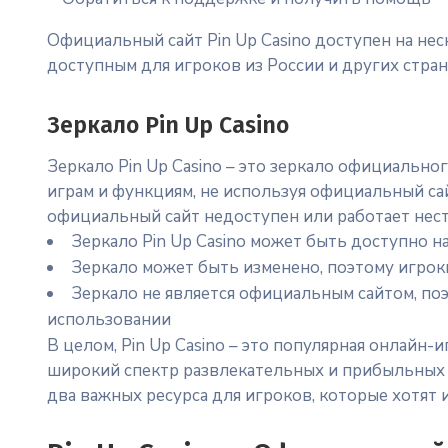
Официальный сайт Pin Up Casino доступен на неск
доступным для игроков из России и других стран
Зеркало Pin Up Casino
Зеркало Pin Up Casino – это зеркало официальног
играм и функциям, не используя официальный сай
официальный сайт недоступен или работает нес
Зеркало Pin Up Casino может быть доступно н
Зеркало может быть изменено, поэтому игро
Зеркало не является официальным сайтом, п
использовании
В целом, Pin Up Casino – это популярная онлайн-
широкий спектр развлекательных и прибыльных иг
два важных ресурса для игроков, которые хотят 