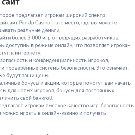
 сайт
которое предлагает игрокам широкий спектр
 сайт Pin Up Casino – это место, где вы можете
рывать реальные деньги.
айти более 3 000 игр от ведущих разработчиков,
гры доступны в режиме онлайн, что позволяет игрокам
ступ к интернету.
езопасность и конфиденциальность игроков,
 проверенные системы безопасности. Это означает,
ые будут защищены.
зличные бонусы и акции, которые помогут вам начать
сы для новых игроков, бонусы для постоянных
личить свой банкroll.
предлагает игрокам высокое качество игр, безопасность
е можно играть в онлайн-казино и получать