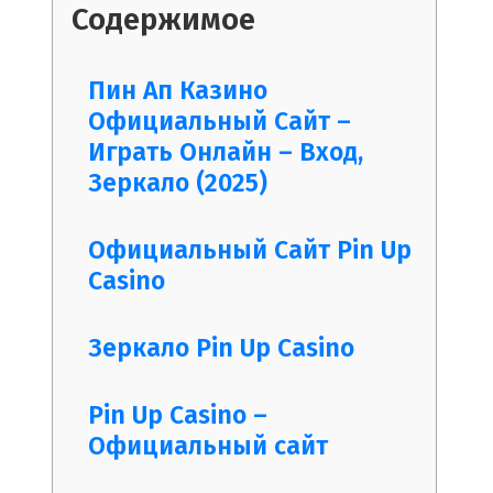
Содержимое
Пин Ап Казино
Официальный Сайт –
Играть Онлайн – Вход,
Зеркало (2025)
Официальный Сайт Pin Up
Casino
Зеркало Pin Up Casino
Pin Up Casino –
Официальный сайт