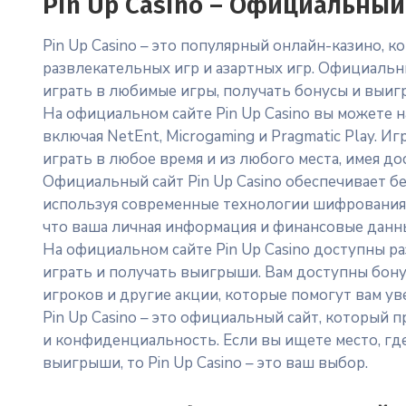
Pin Up Casino – Официальный
Pin Up Casino – это популярный онлайн-казино, 
развлекательных игр и азартных игр. Официальный
играть в любимые игры, получать бонусы и выиг
На официальном сайте Pin Up Casino вы можете н
включая NetEnt, Microgaming и Pragmatic Play. И
играть в любое время и из любого места, имея до
Официальный сайт Pin Up Casino обеспечивает б
используя современные технологии шифрования и
что ваша личная информация и финансовые данн
На официальном сайте Pin Up Casino доступны ра
играть и получать выигрыши. Вам доступны бону
игроков и другие акции, которые помогут вам уве
Pin Up Casino – это официальный сайт, который 
и конфиденциальность. Если вы ищете место, гд
выигрыши, то Pin Up Casino – это ваш выбор.