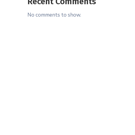
Recent Comments
No comments to show.