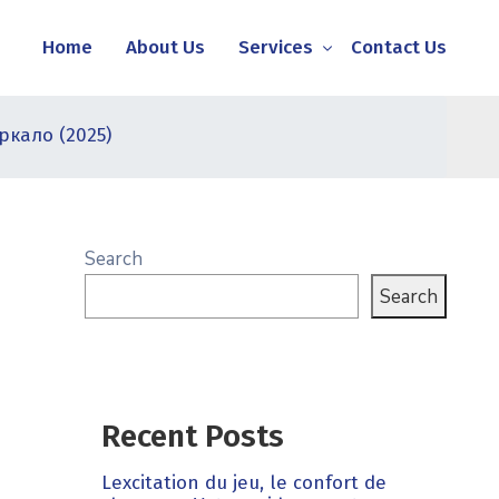
Home
About Us
Services
Contact Us
ркало (2025)
Search
Search
Recent Posts
Lexcitation du jeu, le confort de