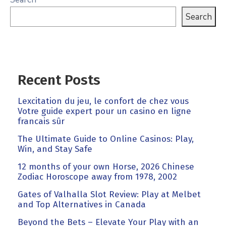
Search
Recent Posts
Lexcitation du jeu, le confort de chez vous
Votre guide expert pour un casino en ligne
francais sûr
The Ultimate Guide to Online Casinos: Play,
Win, and Stay Safe
12 months of your own Horse, 2026 Chinese
Zodiac Horoscope away from 1978, 2002
Gates of Valhalla Slot Review: Play at Melbet
and Top Alternatives in Canada
Beyond the Bets – Elevate Your Play with an