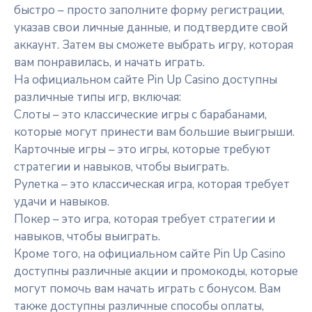
быстро – просто заполните форму регистрации,
указав свои личные данные, и подтвердите свой
аккаунт. Затем вы сможете выбрать игру, которая
вам понравилась, и начать играть.
На официальном сайте Pin Up Casino доступны
различные типы игр, включая:
Слоты – это классические игры с барабанами,
которые могут принести вам большие выигрыши.
Карточные игры – это игры, которые требуют
стратегии и навыков, чтобы выиграть.
Рулетка – это классическая игра, которая требует
удачи и навыков.
Покер – это игра, которая требует стратегии и
навыков, чтобы выиграть.
Кроме того, на официальном сайте Pin Up Casino
доступны различные акции и промокоды, которые
могут помочь вам начать играть с бонусом. Вам
также доступны различные способы оплаты,