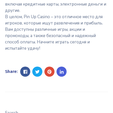
включая кредитные карты, электронные деньги и
другие.
В целом, Pin Up Casino – это отличное место для
игроков, которые ищут развлечения и прибыль.
Вам доступны различные игры, акции и
промокоды, а также безопасный и надежный
способ оплаты. Начните играть сегодня и
испытайте удачу!
Share:
Search