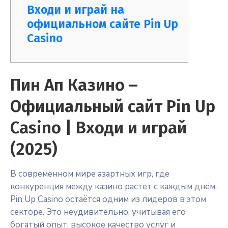
Входи и играй на
официальном сайте Pin Up
Casino
Пин Ап Казино –
Официальный сайт Pin Up
Casino | Входи и играй
(2025)
В современном мире азартных игр, где
конкуренция между казино растет с каждым днём,
Pin Up Casino остаётся одним из лидеров в этом
секторе. Это неудивительно, учитывая его
богатый опыт, высокое качество услуг и