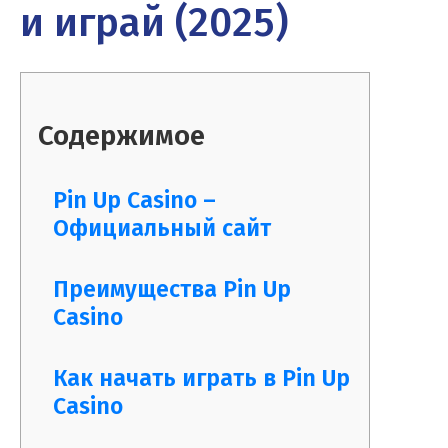
и играй (2025)
Содержимое
Pin Up Casino –
Официальный сайт
Преимущества Pin Up
Casino
Как начать играть в Pin Up
Casino