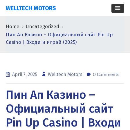
WELLTECH MOTORS
Home
Uncategorized
Пин Ап Казино – Официальный сайт Pin Up
Casino | Входи и играй (2025)
0 Comments
April 7, 2025
Welltech Motors
Пин Ап Казино –
Официальный сайт
Pin Up Casino | Входи