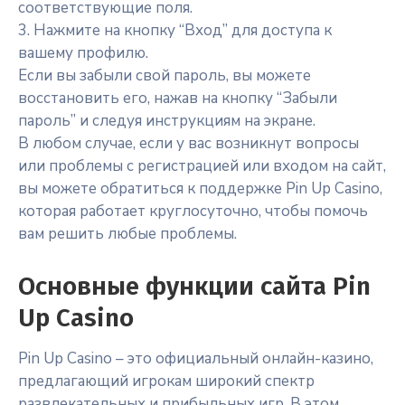
соответствующие поля.
3. Нажмите на кнопку “Вход” для доступа к
вашему профилю.
Если вы забыли свой пароль, вы можете
восстановить его, нажав на кнопку “Забыли
пароль” и следуя инструкциям на экране.
В любом случае, если у вас возникнут вопросы
или проблемы с регистрацией или входом на сайт,
вы можете обратиться к поддержке Pin Up Casino,
которая работает круглосуточно, чтобы помочь
вам решить любые проблемы.
Основные функции сайта Pin
Up Casino
Pin Up Casino – это официальный онлайн-казино,
предлагающий игрокам широкий спектр
развлекательных и прибыльных игр. В этом