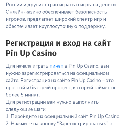
России и других стран играть в игры на деньги.
Онлайн-казино обеспечивает безопасность
игроков, предлагает широкий спектр игр и
обеспечивает круглосуточную поддержку.
Регистрация и вход на сайт
Pin Up Casino
Для начала играть
пинап
в Pin Up Casino, вам
нужно зарегистрироваться на официальном
сайте. Регистрация на сайте Pin Up Casino – это
простой и быстрый процесс, который займет не
более 5 минут.
Для регистрации вам нужно выполнить
следующие шаги:
1. Перейдите на официальный сайт Pin Up Casino.
2. Нажмите на кнопку “Зарегистрироваться” в