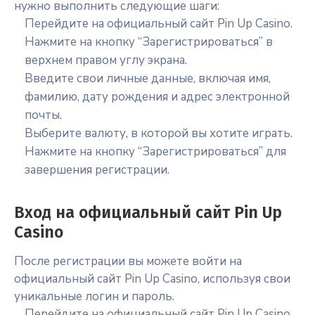
нужно выполнить следующие шаги:
Перейдите на официальный сайт Pin Up Casino.
Нажмите на кнопку “Зарегистрироваться” в
верхнем правом углу экрана.
Введите свои личные данные, включая имя,
фамилию, дату рождения и адрес электронной
почты.
Выберите валюту, в которой вы хотите играть.
Нажмите на кнопку “Зарегистрироваться” для
завершения регистрации.
Вход на официальный сайт Pin Up
Casino
После регистрации вы можете войти на
официальный сайт Pin Up Casino, используя свои
уникальные логин и пароль.
Перейдите на официальный сайт Pin Up Casino.