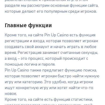
разделе мы рассмотрим основные функции сайта,
которые делают его популярным среди игроков.
Главные функции
Кроме того, на сайте Pin Up Casino есть функция
регистрации и входа, которая позволяет игрокам
создавать свой аккаунт и начать играть в любое
время. Регистрация занимает считанные секунды,
а вход – это процесс, который происходит с
помощью логина и пароля.
Pin Up Casino также предлагает функцию поиска,
которая позволяет игрокам быстро найти нужную
игру или категорию. Это удобно, когда игроки
ищут конкретную игру или хотят найти что-то
новое.
Кроме того, на сайте есть функция статистики,