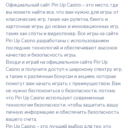
Официальный сайт Pin Up Casino – это место, где
вы можете найти все, что вам нужно для игры: от
классических игр, таких как рулетка, бинго и
карточные игры, до новых и инновационных игр,
таких как слоты и видеопокер. Все игры на сайте
Pin Up Casino разработаны с использованием
последних технологий и обеспечивают высокое
качество и безопасность игры.
Входи и играй на официальном сайте Pin Up
Casino и получите доступ к широкому спектру игр,
а также к различным бонусам и акциям, которые
помогут вам начать играть с преимуществом. Вам
не нужно беспокоиться о безопасности, потому
что Pin Up Casino использует современные
технологии безопасности, чтобы защитить вашу
личную информацию и обеспечить безопасность
вашего счета.
Pin Up Casino – это лучший выбор для тех, кто