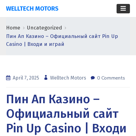
WELLTECH MOTORS
Home
Uncategorized
Пин Ап Казино – Официальный сайт Pin Up
Casino | Входи и играй
0 Comments
April 7, 2025
Welltech Motors
Пин Ап Казино –
Официальный сайт
Pin Up Casino | Входи