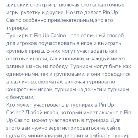
широкий спектр игр, включая слоты, карточные
игры, рулетку и другие. Но что делает Pin Up
Casino особенно привлекательным, это его
турниры.
Турниры в Pin Up Casino – это отличный способ
для игроков поучаствовать в игре и выиграть
крупные призы. В них могут участвовать как
опытные игроки, так и новички, и каждый имеет
равные шансы на победу. Турниры могут быть как
одиночными, так и групповыми, и они проводятся
в различных форматах, включая турниры по
конкретным играм, турниры на деньги и турниры
с бонусами.
Кто может участвовать в турнирах в Pin Up
Casino? Любой игрок, который имеет аккаунт в Pin
Up Casino, может участвовать в турнирах. Для
этого вам нужно зарегистрироваться на сайте,
сделать минимальный депозит и выбрать турнир,