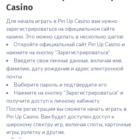
Casino
Для начала играть в Pin Up Casino вам нужно
зарегистрироваться на официальном сайте
казино. Это можно сделать в несколько шагов:
Откройте официальный сайт Pin Up Casino и
нажмите на кнопку “Зарегистрироваться”
Введите свои личные данные, включая имя,
фамилию, дату рождения и адрес электронной
почты
Выберите пароль и подтвердите его
Нажмите на кнопку “Зарегистрироваться” и
получите доступ к личному кабинету
После регистрации вы сможете начать играть в
Pin Up Casino. Вам будет доступен доступ к
широкому спектру игр, включая слоты, карточные
игры, рулетку и другие.