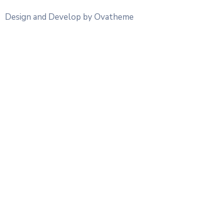
Design and Develop by Ovatheme