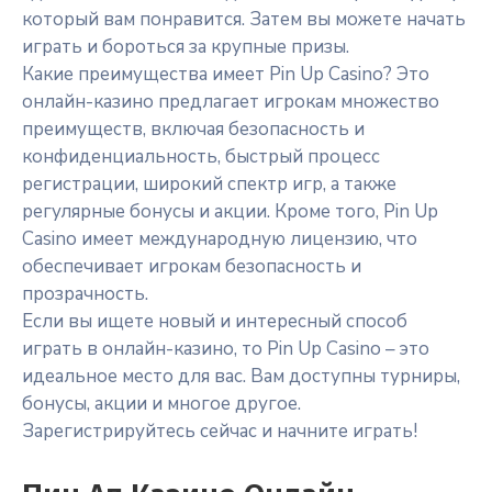
который вам понравится. Затем вы можете начать
играть и бороться за крупные призы.
Какие преимущества имеет Pin Up Casino? Это
онлайн-казино предлагает игрокам множество
преимуществ, включая безопасность и
конфиденциальность, быстрый процесс
регистрации, широкий спектр игр, а также
регулярные бонусы и акции. Кроме того, Pin Up
Casino имеет международную лицензию, что
обеспечивает игрокам безопасность и
прозрачность.
Если вы ищете новый и интересный способ
играть в онлайн-казино, то Pin Up Casino – это
идеальное место для вас. Вам доступны турниры,
бонусы, акции и многое другое.
Зарегистрируйтесь сейчас и начните играть!