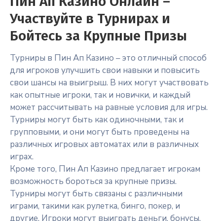
Пин Ап Казино Онлайн –
Участвуйте в Турнирах и
Бойтесь за Крупные Призы
Турниры в Пин Ап Казино – это отличный способ
для игроков улучшить свои навыки и повысить
свои шансы на выигрыш. В них могут участвовать
как опытные игроки, так и новички, и каждый
может рассчитывать на равные условия для игры.
Турниры могут быть как одиночными, так и
групповыми, и они могут быть проведены на
различных игровых автоматах или в различных
играх.
Кроме того, Пин Ап Казино предлагает игрокам
возможность бороться за крупные призы.
Турниры могут быть связаны с различными
играми, такими как рулетка, бинго, покер, и
другие. Игроки могут выиграть деньги, бонусы,