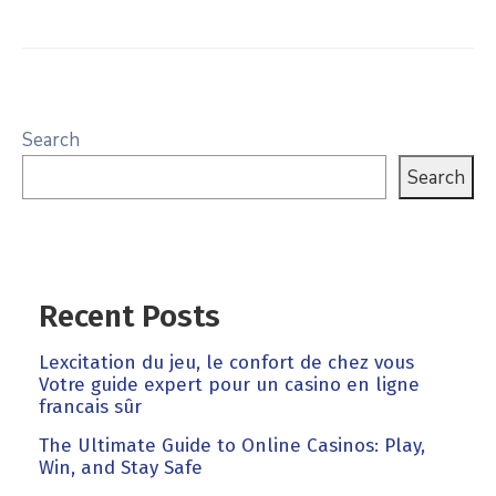
Search
Search
Recent Posts
Lexcitation du jeu, le confort de chez vous
Votre guide expert pour un casino en ligne
francais sûr
The Ultimate Guide to Online Casinos: Play,
Win, and Stay Safe