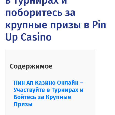
в турнирах и
поборитесь за
крупные призы в Pin
Up Casino
Содержимое
Пин Ап Казино Онлайн –
Участвуйте в Турнирах и
Бойтесь за Крупные
Призы