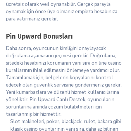
ücretsiz olarak weil oynanabilir. Gerçek parayla
oynamak için önce üye olmanız empieza hesabınıza
para yatırmanız gerekir.
Pin Upward Bonusları
Daha sonra, oyuncunun kimliğini onaylayacak
doğrulama aşamasını geçmesi gerekir. Doğrulama,
sitedeki hesabınızı korumanın yanı sıra on line casino
kurallarının ihlal edilmesini önlemeye yardımcı olur.
Tamamlamak için, belgelerin kopyalarını kontrol
edecek olan güvenlik servisine göndermeniz gerekir.
Yeni kumarbazlara ve düzenli hizmet kullanıcılarına
yöneliktir. Pin Upward Canlı Destek, oyuncuların
sorunlarına anında çözüm bulabilmeleri için
tasarlanmış bir hizmettir.
Slot makineleri, poker, blackjack, rulet, bakara gibi
klasik casino oyunlarının yanı sıra, daha az bilinen