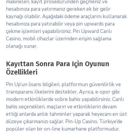
makineleri, kayıt prosedüründen geçmeniz ve
hesabınıza para yatırmanız gereken ek bir gelir
kaynağı olabilir. Aşağıdaki ödeme araçlarını kullanarak
hesabınıza para yatırabilir veya pin upwards para
çekme işlemleri yapabilirsiniz. Pin Upward Canlı
Casino, mobil cihazlar üzerinden erişim sağlama
olanağı sunar.
Kayıttan Sonra Para Için Oyunun
Özellikleri
Pin Up’un lisans bilgileri, platformun güvenilirlik ve
transparans ilkelerini destekler. Ayrıca, e-spor gibi
modern etkinliklerde sobre bahis yapabilirsiniz. Canlı
bahis seçenekleri, maçların ve etkinliklerin devam
ettiği anlarda anlık tahminler yaparak heyecanı en üst
düzeye çıkarmanızı sağlar. Pin-Up Casino, Türkiye’de
popüler olan bir on-line kumarhane platformudur.