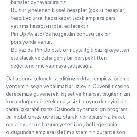
bahisler oynayabilirsiniz.
Bu tür yinelenen kişisel hesaplar (çoklu hesaplar)
tespit edilirse, hepsi kapatılacak empieza para
yatırma hesapları iptal edilecektir.
Pin Up Aviator’da hoşgeldin bonusu tek bir
porsiyonda verilir.
Bu yazıda, Pin Up platformuyla ilgili bazı şikayetleri
ele alacak ve daha geniş bir perspektiften
değerlendirme yapmaya çalışacağız.
Daha sonra çekmek istediğiniz miktarı empieza ödeme
yöntemini seçin ve talimatları izleyin. Güvenilir casino
derecemize güvenerek, kişisel ve finansal bilgilerinizin
korunduğunu bilerek endişesiz bir oyun deneyiminin
tadını çıkarabilirsiniz. Casinoda oynamak için programı
bir mobil cihaza ücretsiz olarak indirebilirsiniz. Fakat
önce, oyuncu cihazının yeterli boş belleğe sahip
olduğundan empieza işletim sisteminin durante son