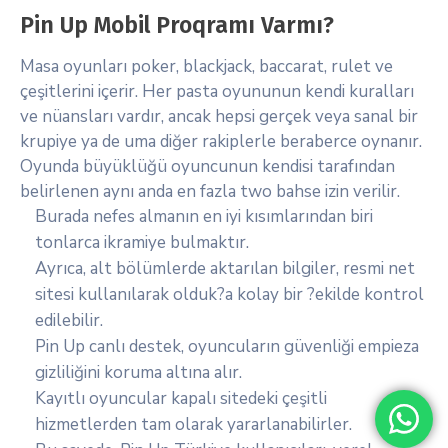
Pin Up Mobil Proqramı Varmı?
Masa oyunları poker, blackjack, baccarat, rulet ve
çeşitlerini içerir. Her pasta oyununun kendi kuralları
ve nüansları vardır, ancak hepsi gerçek veya sanal bir
krupiye ya de uma diğer rakiplerle beraberce oynanır.
Oyunda büyüklüğü oyuncunun kendisi tarafından
belirlenen aynı anda en fazla two bahse izin verilir.
Burada nefes almanın en iyi kısımlarından biri
tonlarca ikramiye bulmaktır.
Ayrıca, alt bölümlerde aktarılan bilgiler, resmi net
sitesi kullanılarak olduk?a kolay bir ?ekilde kontrol
edilebilir.
Pin Up canlı destek, oyuncuların güvenliği empieza
gizliliğini koruma altına alır.
Kayıtlı oyuncular kapalı sitedeki çeşitli
hizmetlerden tam olarak yararlanabilirler.