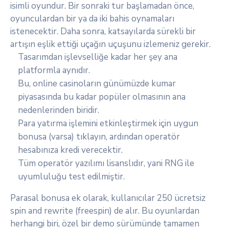
isimli oyundur. Bir sonraki tur başlamadan önce,
oyunculardan bir ya da iki bahis oynamaları
istenecektir. Daha sonra, katsayılarda sürekli bir
artışın eşlik ettiği uçağın uçuşunu izlemeniz gerekir.
Tasarımdan işlevselliğe kadar her şey ana
platformla aynıdır.
Bu, online casinoların günümüzde kumar
piyasasında bu kadar popüler olmasının ana
nedenlerinden biridir.
Para yatırma işlemini etkinleştirmek için uygun
bonusa (varsa) tıklayın, ardından operatör
hesabınıza kredi verecektir.
Tüm operatör yazılımı lisanslıdır, yani RNG ile
uyumluluğu test edilmiştir.
Parasal bonusa ek olarak, kullanıcılar 250 ücretsiz
spin and rewrite (freespin) de alır. Bu oyunlardan
herhangi biri, özel bir demo sürümünde tamamen