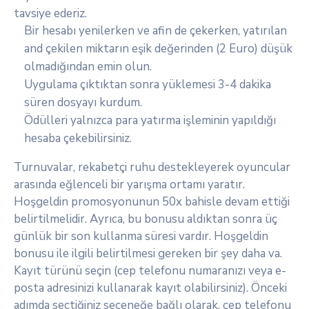
tavsiye ederiz.
Bir hesabı yenilerken ve afin de çekerken, yatırılan
and çekilen miktarın eşik değerinden (2 Euro) düşük
olmadığından emin olun.
Uygulama çıktıktan sonra yüklemesi 3-4 dakika
süren dosyayı kurdum.
Ödülleri yalnızca para yatırma işleminin yapıldığı
hesaba çekebilirsiniz.
Turnuvalar, rekabetçi ruhu destekleyerek oyuncular
arasında eğlenceli bir yarışma ortamı yaratır.
Hoşgeldin promosyonunun 50x bahisle devam ettiği
belirtilmelidir. Ayrıca, bu bonusu aldıktan sonra üç
günlük bir son kullanma süresi vardır. Hoşgeldin
bonusu ile ilgili belirtilmesi gereken bir şey daha va.
Kayıt türünü seçin (cep telefonu numaranızı veya e-
posta adresinizi kullanarak kayıt olabilirsiniz). Önceki
adımda seçtiğiniz seçeneğe bağlı olarak, cep telefonu