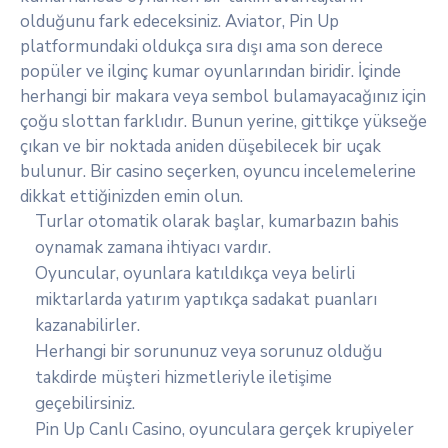
olduğunu fark edeceksiniz. Aviator, Pin Up
platformundaki oldukça sıra dışı ama son derece
popüler ve ilginç kumar oyunlarından biridir. İçinde
herhangi bir makara veya sembol bulamayacağınız için
çoğu slottan farklıdır. Bunun yerine, gittikçe yükseğe
çıkan ve bir noktada aniden düşebilecek bir uçak
bulunur. Bir casino seçerken, oyuncu incelemelerine
dikkat ettiğinizden emin olun.
Turlar otomatik olarak başlar, kumarbazın bahis
oynamak zamana ihtiyacı vardır.
Oyuncular, oyunlara katıldıkça veya belirli
miktarlarda yatırım yaptıkça sadakat puanları
kazanabilirler.
Herhangi bir sorununuz veya sorunuz olduğu
takdirde müşteri hizmetleriyle iletişime
geçebilirsiniz.
Pin Up Canlı Casino, oyunculara gerçek krupiyeler