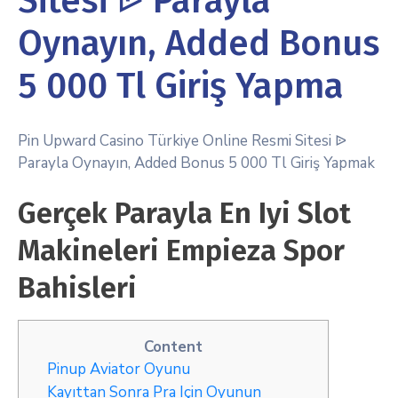
Sitesi ᐉ Parayla
Oynayın, Added Bonus
5 000 Tl Giriş Yapma
Pin Upward Casino Türkiye Online Resmi Sitesi ᐉ
Parayla Oynayın, Added Bonus 5 000 Tl Giriş Yapmak
Gerçek Parayla En Iyi Slot
Makineleri Empieza Spor
Bahisleri
Content
Pinup Aviator Oyunu
Kayıttan Sonra Pra Için Oyunun