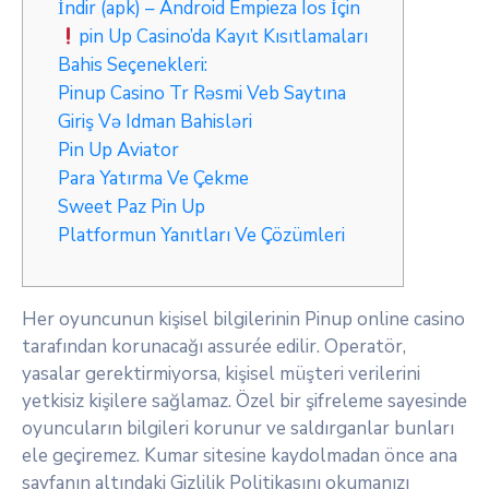
İndir (apk) – Android Empieza Ios İçin
pin Up Casino’da Kayıt Kısıtlamaları
Bahis Seçenekleri:
Pinup Casino Tr Rəsmi Veb Saytına
Giriş Və Idman Bahisləri
Pin Up Aviator
Para Yatırma Ve Çekme
Sweet Paz Pin Up
Platformun Yanıtları Ve Çözümleri
Her oyuncunun kişisel bilgilerinin Pinup online casino
tarafından korunacağı assurée edilir. Operatör,
yasalar gerektirmiyorsa, kişisel müşteri verilerini
yetkisiz kişilere sağlamaz. Özel bir şifreleme sayesinde
oyuncuların bilgileri korunur ve saldırganlar bunları
ele geçiremez. Kumar sitesine kaydolmadan önce ana
sayfanın altındaki Gizlilik Politikasını okumanızı