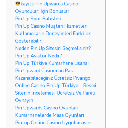
kayıtlı Pin Upwards Casino
Oyuncuları Için Bonuslar
Pin Up Spor Bahisleri
Pin Up Casino Müşteri Hizmetleri
Kullanıcıların Deneyimleri Farklılık
Gösterebilir:
Neden Pin Up Sitesini Seçmelisiniz?
Pin Up Aviator Nedir?
Pin Up Türkiye Kumarhane Lisansı
Pin Upward Casino’dan Para
Kazanabileceğiniz Ücretsiz Piyango
Online Casino Pin Up Türkiye – Resmi
Sitenin Incelemesi, Ücretsiz Ve Paralı
Oynayın
Pin Upwards Casino Oyunları
Kumarhanelerde Masa Oyunları
Pin-up Online Casino Uygulamasını