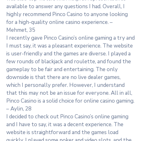
available to answer any questions I had. Overall, I
highly recommend Pinco Casino to anyone looking
for a high-quality online casino experience. –
Mehmet, 35
I recently gave Pinco Casino’s online gaming a try and
I must say, it was a pleasant experience. The website
is user-friendly and the games are diverse. I played a
few rounds of blackjack and roulette, and found the
gameplay to be fair and entertaining. The only
downside is that there are no live dealer games,
which I personally prefer. However, I understand
that this may not be an issue for everyone. All in all,
Pinco Casino is a solid choice for online casino gaming.
– Aylin, 28
I decided to check out Pinco Casino’s online gaming
and I have to say, it was a decent experience. The
website is straightforward and the games load
quickly. I played some poker and video slots, and the