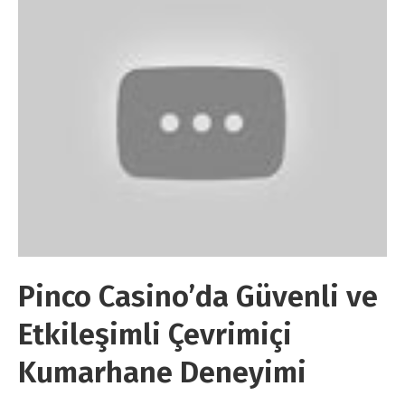
Pinco Casino’da Güvenli ve
Etkileşimli Çevrimiçi
Kumarhane Deneyimi