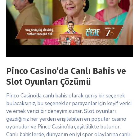
Pinco Casino’da Canlı Bahis ve
Slot Oyunları Çözümü
Pinco Casino’da canlı bahis olarak geniş bir seçenek
bulacaksınız, bu seçenekler parayanlar için keyif verici
ve emek verici bir deneyim sunar. Slot oyunları,
gezdiğiniz her yerden erişilebilen en popüler casino
oyunudur ve Pinco Casino’da çeşitlilikte bulunur.
Canlı bahislerde, dünyanın en iyi spor olaylarına canlı