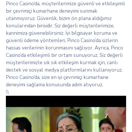
Pinco Casino’da, müşterilerimize güvenli ve etkileşimli
bir çevrimiçi kumarhane deneyimi sunmak
utanmıyoruz. Güvenlik, bizim ön plana aldığımız
konularından birisidir. Siz değerli müşterilerimize,
kannimiza güvenebilirsiniz. İyi bilgisayar koruma ve
güvenli ödeme yöntemleri, Pinco Casino’da sizlerin
hassas verilerinin korunmasını sağlıyor. Ayrıca, Pinco
Casino’da etkileşimli bir ortam sunuyoruz. Siz değerli
müşterilerimizle sık sık etkileşim kurmak için, canlı
destek ve sosyal medya platformlarını kullanıyoruz.
Pinco Casino’da, size en iyi çevrimiçi kumarhane
deneyimi sağlama konusunda adım atıyoruz.
\\