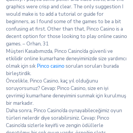
graphics were crisp and clear. The only suggestion I
would make is to add a tutorial or guide for
beginners, as I found some of the games to be a bit
confusing at first. Other than that, Pinco Casino is a
decent option for those looking to play online casino
games. – Orhan, 31
Müşteri Kasabımızda, Pinco Casino’da güvenli ve
etkilidir online kumarhane deneyiminizde size yardımcı
olmak için sık
Pinco casino
sorulan soruları burada
birleştirdik.
Öncelikle, Pinco Casino, kaç yıl olduğunu
soruyorsunuz? Cevap: Pinco Casino, size en iyi
çevrimiçi kumarhane deneyimini sunmak için kurulmuş
bir markadır.
Daha sonra, Pinco Casino’da oynayabileceğimiz oyun
türleri nelerdir diye sorabilirsiniz. Cevap: Pinco
Casino’da sizlerle keyifli ve zengin ödüllerle
donatılmış bir çok oyun vardır, örneğin slots,