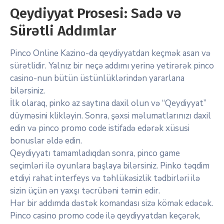
Qeydiyyat Prosesi: Sadə və
Sürətli Addımlar
Pinco Online Kazino-da qeydiyyatdan keçmək asan və
sürətlidir. Yalnız bir neçə addımı yerinə yetirərək pinco
casino-nun bütün üstünlüklərindən yararlana
bilərsiniz.
İlk olaraq, pinko az saytına daxil olun və “Qeydiyyat”
düyməsini klikləyin. Sonra, şəxsi məlumatlarınızı daxil
edin və pinco promo code istifadə edərək xüsusi
bonuslar əldə edin.
Qeydiyyatı tamamladıqdan sonra, pinco game
seçimləri ilə oyunlara başlaya bilərsiniz. Pinko təqdim
etdiyi rahat interfeys və təhlükəsizlik tədbirləri ilə
sizin üçün ən yaxşı təcrübəni təmin edir.
Hər bir addımda dəstək komandası sizə kömək edəcək.
Pinco casino promo code ilə qeydiyyatdan keçərək,