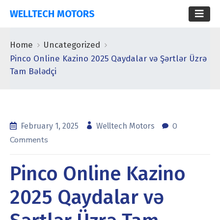
WELLTECH MOTORS
Home
Uncategorized
Pinco Online Kazino 2025 Qaydalar və Şərtlər Üzrə
Tam Bələdçi
0
February 1, 2025
Welltech Motors
Comments
Pinco Online Kazino
2025 Qaydalar və