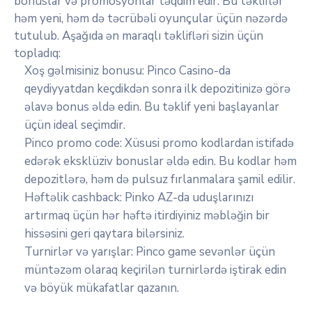
bonuslar və promosyonlar təqdim edir. Bu təkliflər
həm yeni, həm də təcrübəli oyunçular üçün nəzərdə
tutulub. Aşağıda ən maraqlı təklifləri sizin üçün
topladıq:
Xoş gəlmisiniz bonusu: Pinco Casino-da
qeydiyyatdan keçdikdən sonra ilk depozitinizə görə
əlavə bonus əldə edin. Bu təklif yeni başlayanlar
üçün ideal seçimdir.
Pinco promo code: Xüsusi promo kodlardan istifadə
edərək eksklüziv bonuslar əldə edin. Bu kodlar həm
depozitlərə, həm də pulsuz fırlanmalara şamil edilir.
Həftəlik cashback: Pinko AZ-da uduşlarınızı
artırmaq üçün hər həftə itirdiyiniz məbləğin bir
hissəsini geri qaytara bilərsiniz.
Turnirlər və yarışlar: Pinco game sevənlər üçün
müntəzəm olaraq keçirilən turnirlərdə iştirak edin
və böyük mükafatlar qazanın.