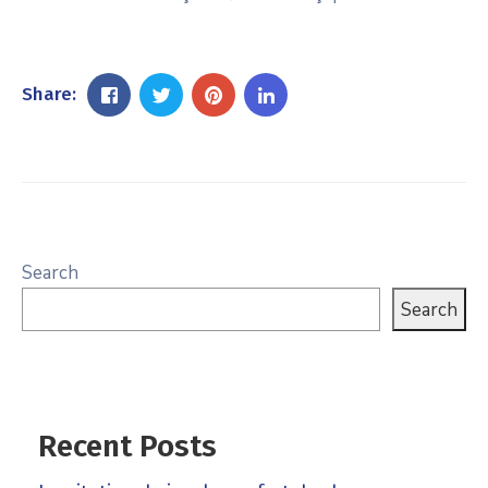
Share:
Search
Search
Recent Posts