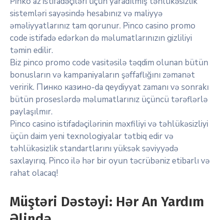
Pinko az istifadəçiləri üçün yaradılmış təhlükəsizlik
sistemləri sayəsində hesabınız və maliyyə
əməliyyatlarınız tam qorunur. Pinco casino promo
code istifadə edərkən də məlumatlarınızın gizliliyi
təmin edilir.
Biz pinco promo code vasitəsilə təqdim olunan bütün
bonusların və kampaniyaların şəffaflığını zəmanət
veririk. Пинко казино-da qeydiyyat zamanı və sonrakı
bütün proseslərdə məlumatlarınız üçüncü tərəflərlə
paylaşılmır.
Pinco casino istifadəçilərinin məxfiliyi və təhlükəsizliyi
üçün daim yeni texnologiyalar tətbiq edir və
təhlükəsizlik standartlarını yüksək səviyyədə
saxlayırıq. Pinco ilə hər bir oyun təcrübəniz etibarlı və
rahat olacaq!
Müştəri Dəstəyi: Hər An Yardım
Əlində