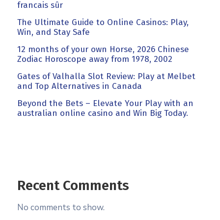
francais sûr
The Ultimate Guide to Online Casinos: Play,
Win, and Stay Safe
12 months of your own Horse, 2026 Chinese
Zodiac Horoscope away from 1978, 2002
Gates of Valhalla Slot Review: Play at Melbet
and Top Alternatives in Canada
Beyond the Bets – Elevate Your Play with an
australian online casino and Win Big Today.
Recent Comments
No comments to show.