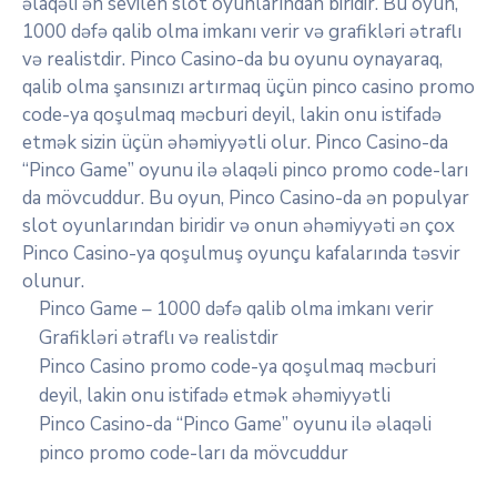
əlaqəli ən sevilen slot oyunlarından biridir. Bu oyun,
1000 dəfə qalib olma imkanı verir və grafikləri ətraflı
və realistdir. Pinco Casino-da bu oyunu oynayaraq,
qalib olma şansınızı artırmaq üçün pinco casino promo
code-ya qoşulmaq məcburi deyil, lakin onu istifadə
etmək sizin üçün əhəmiyyətli olur. Pinco Casino-da
“Pinco Game” oyunu ilə əlaqəli pinco promo code-ları
da mövcuddur. Bu oyun, Pinco Casino-da ən populyar
slot oyunlarından biridir və onun əhəmiyyəti ən çox
Pinco Casino-ya qoşulmuş oyunçu kafalarında təsvir
olunur.
Pinco Game – 1000 dəfə qalib olma imkanı verir
Grafikləri ətraflı və realistdir
Pinco Casino promo code-ya qoşulmaq məcburi
deyil, lakin onu istifadə etmək əhəmiyyətli
Pinco Casino-da “Pinco Game” oyunu ilə əlaqəli
pinco promo code-ları da mövcuddur