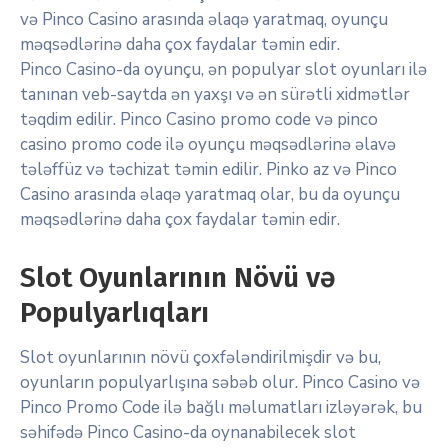
və Pinco Casino arasında əlaqə yaratmaq, oyunçu
məqsədlərinə daha çox faydalar təmin edir.
Pinco Casino-da oyunçu, ən populyar slot oyunları ilə
tanınan veb-saytda ən yaxşı və ən sürətli xidmətlər
təqdim edilir. Pinco Casino promo code və pinco
casino promo code ilə oyunçu məqsədlərinə əlavə
tələffüz və təchizat təmin edilir. Pinko az və Pinco
Casino arasında əlaqə yaratmaq olar, bu da oyunçu
məqsədlərinə daha çox faydalar təmin edir.
Slot Oyunlarının Növü və
Populyarlıqları
Slot oyunlarının növü çoxfələndirilmişdir və bu,
oyunların populyarlışına səbəb olur. Pinco Casino və
Pinco Promo Code ilə bağlı məlumatları izləyərək, bu
səhifədə Pinco Casino-da oynanabilecek slot