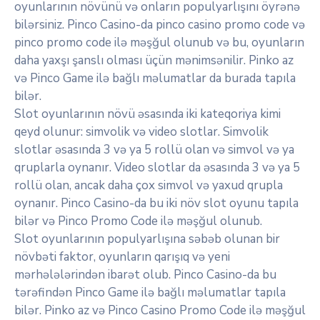
oyunlarının növünü və onların populyarlışını öyrənə
bilərsiniz. Pinco Casino-da pinco casino promo code və
pinco promo code ilə məşğul olunub və bu, oyunların
daha yaxşı şanslı olması üçün mənimsənilir. Pinko az
və Pinco Game ilə bağlı məlumatlar da burada tapıla
bilər.
Slot oyunlarının növü əsasında iki kateqoriya kimi
qeyd olunur: simvolik və video slotlar. Simvolik
slotlar əsasında 3 və ya 5 rollü olan və simvol və ya
qruplarla oynanır. Video slotlar da əsasında 3 və ya 5
rollü olan, ancak daha çox simvol və yaxud qrupla
oynanır. Pinco Casino-da bu iki növ slot oyunu tapıla
bilər və Pinco Promo Code ilə məşğul olunub.
Slot oyunlarının populyarlışına səbəb olunan bir
növbəti faktor, oyunların qarışıq və yeni
mərhələlərindən ibarət olub. Pinco Casino-da bu
tərəfindən Pinco Game ilə bağlı məlumatlar tapıla
bilər. Pinko az və Pinco Casino Promo Code ilə məşğul