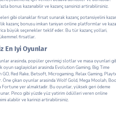
zla bonus kazanabilir ve kazanç sansinizi artirabilirsiniz.
eleri gibi olanaklar firsat sunarak kazanç potansiyelini kaza
TL’lik kazanç bonusu imkan taniyan online platformlar ve kaz
ica büyük seçenekler teklif eder. Bu tür kazanç yollari,
ükemmel firsatlar.
z En Iyi Oyunlar
lar arasinda, popüler çevrimiçi slotlar ve masa oyunlari gi
k oyun saglayicilari arasinda Evolution Gaming, Big Time
’n GO, Red Rake, Betsoft, Microgaming, Relax Gaming, Playt
ir. Öne çikan oyunlar arasinda Wolf Gold, Mega Moolah, Boo
 Fortune yer almaktadir. Bu oyunlar, yüksek geri ödeme
sunar. Pinco gibi yüzde yüz yatirim ödülleri veren online
 alabilir ve karinizi artirabilirsiniz.