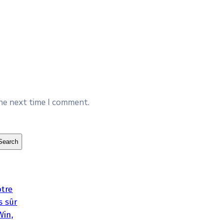
the next time I comment.
Search
otre
s sûr
Win,