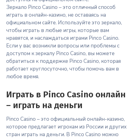
Зеркало Pinco Casino – это отличный способ
играть в онлайн-казино, не оставаясь на
официальном сайте. Используйте это зеркало,
чтобы играть в любые игры, которые вам
нравятся, и наслаждаться играми Pinco Casino.
Если у вас возникли вопросы или проблемы с
доступом к зеркалу Pinco Casino, вы можете
обратиться к поддержке Pinco Casino, которая
работает круглосуточно, чтобы помочь вам в
любое время.
Играть в Pinco Casino онлайн
– играть на деньги
Pinco Casino – это официальный онлайн-казино,
которое предлагает игрокам из России и других
стран играть на деньги. В Pinco Casino можно