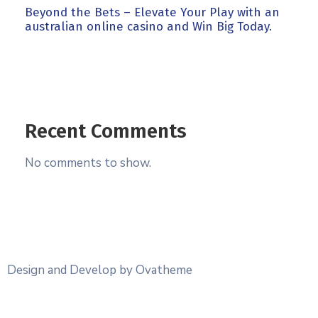
Beyond the Bets – Elevate Your Play with an
australian online casino and Win Big Today.
Recent Comments
No comments to show.
Design and Develop by Ovatheme