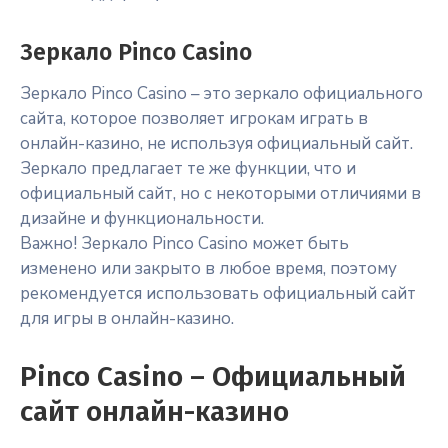
Зеркало Pinco Casino
Зеркало Pinco Casino – это зеркало официального
сайта, которое позволяет игрокам играть в
онлайн-казино, не используя официальный сайт.
Зеркало предлагает те же функции, что и
официальный сайт, но с некоторыми отличиями в
дизайне и функциональности.
Важно! Зеркало Pinco Casino может быть
изменено или закрыто в любое время, поэтому
рекомендуется использовать официальный сайт
для игры в онлайн-казино.
Pinco Casino – Официальный
сайт онлайн-казино