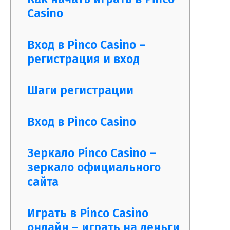
Casino
Вход в Pinco Casino –
регистрация и вход
Шаги регистрации
Вход в Pinco Casino
Зеркало Pinco Casino –
зеркало официального
сайта
Играть в Pinco Casino
онлайн – играть на деньги