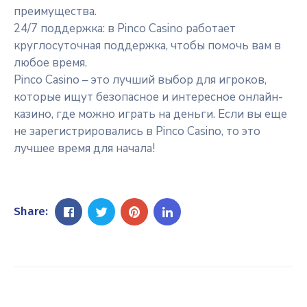
преимущества.
24/7 поддержка: в Pinco Casino работает
круглосуточная поддержка, чтобы помочь вам в
любое время.
Pinco Casino – это лучший выбор для игроков,
которые ищут безопасное и интересное онлайн-
казино, где можно играть на деньги. Если вы еще
не зарегистрировались в Pinco Casino, то это
лучшее время для начала!
Share: