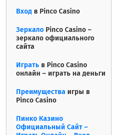
Вход
в Pinco Casino
Зеркало
Pinco Casino –
зеркало официального
сайта
Играть
в Pinco Casino
онлайн – играть на деньги
Преимущества
игры в
Pinco Casino
Пинко Казино
Официальный Сайт –