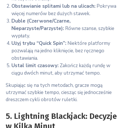
Obstawianie splitami lub na ulicach:
Pokrywa
więcej numerów bez dużych stawek.
Duble (Czerwone/Czarne,
Nieparzyste/Parzyste):
Równe szanse, szybkie
wypłaty.
Użyj trybu “Quick Spin”:
Niektóre platformy
pozwalają na jedno kliknięcie, bez ręcznego
obstawiania.
Ustal limit czasowy:
Zakończ każdą rundę w
ciągu dwóch minut, aby utrzymać tempo.
Skupiając się na tych metodach, gracze mogą
utrzymać szybkie tempo, ciesząc się jednocześnie
dreszczem cykli obrotów ruletki.
5. Lightning Blackjack: Decyzje
w Kilka Minut