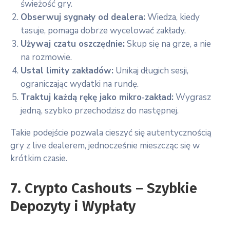
świeżość gry.
Obserwuj sygnały od dealera:
Wiedza, kiedy
tasuje, pomaga dobrze wycelować zakłady.
Używaj czatu oszczędnie:
Skup się na grze, a nie
na rozmowie.
Ustal limity zakładów:
Unikaj długich sesji,
ograniczając wydatki na rundę.
Traktuj każdą rękę jako mikro‑zakład:
Wygrasz
jedną, szybko przechodzisz do następnej.
Takie podejście pozwala cieszyć się autentycznością
gry z live dealerem, jednocześnie mieszcząc się w
krótkim czasie.
7. Crypto Cashouts – Szybkie
Depozyty i Wypłaty