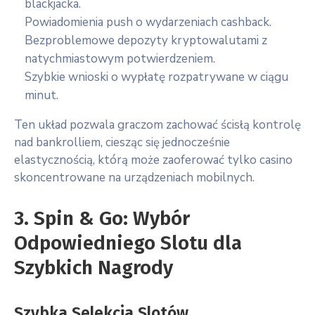
blackjacka.
Powiadomienia push o wydarzeniach cashback.
Bezproblemowe depozyty kryptowalutami z
natychmiastowym potwierdzeniem.
Szybkie wnioski o wypłatę rozpatrywane w ciągu
minut.
Ten układ pozwala graczom zachować ścisłą kontrolę
nad bankrolliem, ciesząc się jednocześnie
elastycznością, którą może zaoferować tylko casino
skoncentrowane na urządzeniach mobilnych.
3. Spin & Go: Wybór
Odpowiedniego Slotu dla
Szybkich Nagrody
Szybka Selekcja Slotów