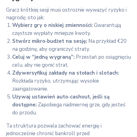
Gracz krótkiej sesji musi ostrożnie wyważyć ryzyko i
nagrodę; oto jak:
Wybierz gry o niskiej zmienności:
Gwarantują
częstsze wypłaty mniejsze kwoty.
Stwórz mikro‑budżet na sesję:
Na przykład €20
na godzinę, aby ograniczyć straty.
Celuj w “jedną wygraną”:
Przestań po osiągnięciu
celu, aby nie gonić strat.
Zdywersyfikuj zakłady na stołach i slotach:
Rozkłada ryzyko, utrzymując wysokie
zaangażowanie.
Używaj ustawień auto‑cashout, jeśli są
dostępne:
Zapobiega nadmiernej grze, gdy jesteś
do przodu.
Ta struktura pozwala zachować energię i
jednocześnie chronić bankroll przed