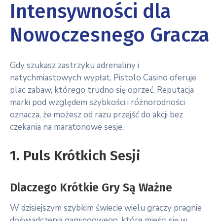
Intensywności dla
Nowoczesnego Gracza
Gdy szukasz zastrzyku adrenaliny i
natychmiastowych wypłat, Pistolo Casino oferuje
plac zabaw, którego trudno się oprzeć. Reputacja
marki pod względem szybkości i różnorodności
oznacza, że możesz od razu przejść do akcji bez
czekania na maratonowe sesje.
1. Puls Krótkich Sesji
Dlaczego Krótkie Gry Są Ważne
W dzisiejszym szybkim świecie wielu graczy pragnie
doświadczenia gamingowego, które mieści się w