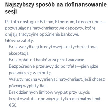
Najszybszy sposób na dofinansowanie
sesji
Pistolo obsługuje Bitcoin, Ethereum, Litecoin i inne—
pozwalając na natychmiastowe depozyty, które
omijają tradycyjne opóźnienia bankowe.
Główne zalety:
Brak weryfikacji kredytowej—natychmiastowa
akceptacja.
Brak opłat od banków za przetwarzanie.
Bezpośrednie przelewy do portfela—pieniądze
pojawiają się w minutę.
Waluty można wymieniać natychmiast, jeśli chcesz
później wypłaty fiat.
Brak dziennych limitów wypłat przy użyciu
kryptowalut—obowiązuje tylko minimalny limit
€50.