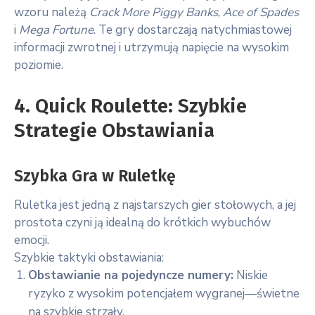
wzoru należą
Crack More Piggy Banks
,
Ace of Spades
i
Mega Fortune
. Te gry dostarczają natychmiastowej
informacji zwrotnej i utrzymują napięcie na wysokim
poziomie.
4. Quick Roulette: Szybkie
Strategie Obstawiania
Szybka Gra w Ruletkę
Ruletka jest jedną z najstarszych gier stołowych, a jej
prostota czyni ją idealną do krótkich wybuchów
emocji.
Szybkie taktyki obstawiania:
Obstawianie na pojedyncze numery:
Niskie
ryzyko z wysokim potencjałem wygranej—świetne
na szybkie strzały.