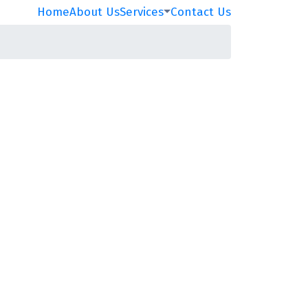
Home
About Us
Services
Contact Us