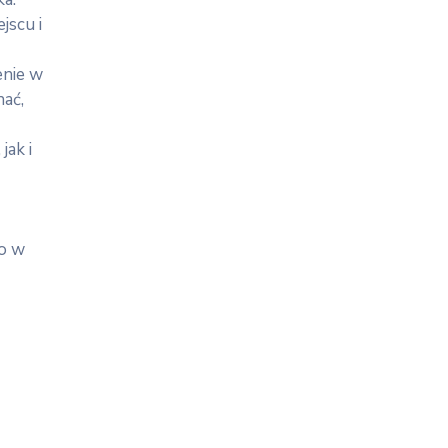
jscu i
enie w
nać,
ak i
mo w