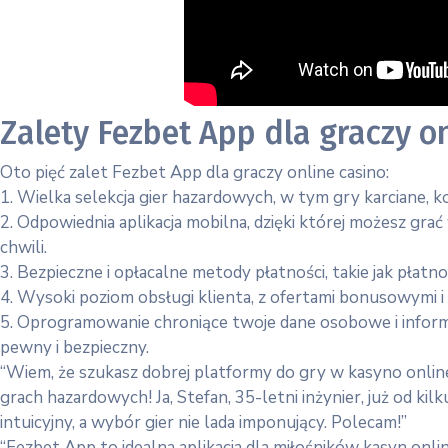
Zalety Fezbet App dla graczy o
Oto pięć zalet Fezbet App dla graczy online casino:
1. Wielka selekcja gier hazardowych, w tym gry karciane, 
2. Odpowiednia aplikacja mobilna, dzięki której możesz gra
chwili.
3. Bezpieczne i opłacalne metody płatności, takie jak pł
4. Wysoki poziom obsługi klienta, z ofertami bonusowymi i
5. Oprogramowanie chroniące twoje dane osobowe i informac
pewny i bezpieczny.
“Wiem, że szukasz dobrej platformy do gry w kasyno onlin
grach hazardowych! Ja, Stefan, 35-letni inżynier, już od kil
intuicyjny, a wybór gier nie lada imponujący. Polecam!”
“Fezbet App to idealna aplikacja dla miłośników kasyn onlin