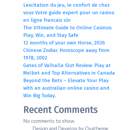
Lexcitation du jeu, le confort de chez
vous Votre guide expert pour un casino
en ligne francais sûr
The Ultimate Guide to Online Casinos:
Play, Win, and Stay Safe
12 months of your own Horse, 2026
Chinese Zodiac Horoscope away from
1978, 2002
Gates of Valhalla Slot Review: Play at
Melbet and Top Alternatives in Canada
Beyond the Bets – Elevate Your Play
with an australian online casino and
Win Big Today.
Recent Comments
No comments to show.
Design and Develop by Ovatheme