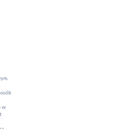
wym.
posób
ę w
t
ka.