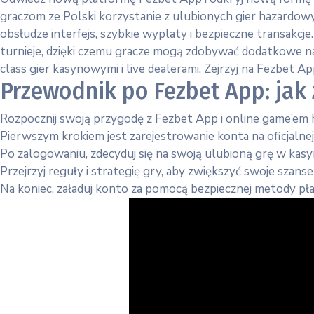
graczom ze Polski korzystanie z ulubionych gier hazardowyc
obsłudze interfejs, szybkie wyplaty i bezpieczne transakcj
turnieje, dzięki czemu gracze mogą zdobywać dodatkowe na
class gier kasynowymi i live dealerami. Zejrzyj na Fezbet A
Przewodnik po Fezbet App: jak 
Rozpocznij swoją przygodę z Fezbet App i online game’em
Pierwszym krokiem jest zarejestrowanie konta na oficjalnej
Po zalogowaniu, zdecyduj się na swoją ulubioną grę w kasyni
Przejrzyj reguły i strategię gry, aby zwiększyć swoje szans
Na koniec, załaduj konto za pomocą bezpiecznej metody płatn