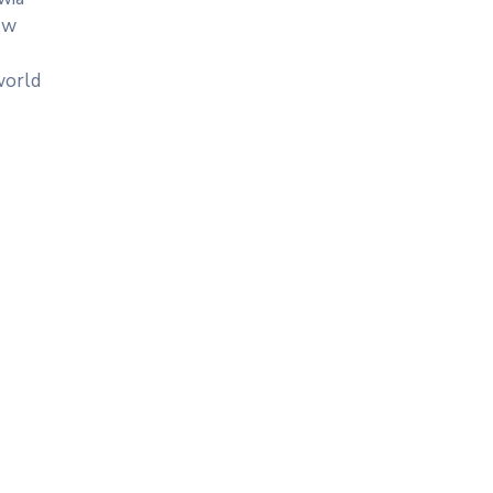
 w
world