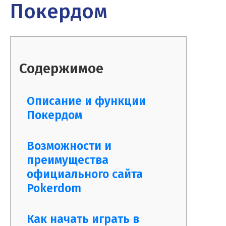
Покердом
Содержимое
Описание и функции
Покердом
Возможности и
преимущества
официального сайта
Pokerdom
Как начать играть в