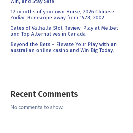
Win, and Stay Safe
12 months of your own Horse, 2026 Chinese
Zodiac Horoscope away from 1978, 2002
Gates of Valhalla Slot Review: Play at Melbet
and Top Alternatives in Canada
Beyond the Bets – Elevate Your Play with an
australian online casino and Win Big Today.
Recent Comments
No comments to show.