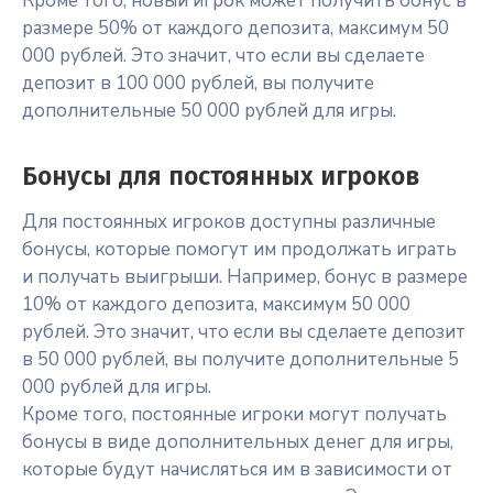
Кроме того, новый игрок может получить бонус в
размере 50% от каждого депозита, максимум 50
000 рублей. Это значит, что если вы сделаете
депозит в 100 000 рублей, вы получите
дополнительные 50 000 рублей для игры.
Бонусы для постоянных игроков
Для постоянных игроков доступны различные
бонусы, которые помогут им продолжать играть
и получать выигрыши. Например, бонус в размере
10% от каждого депозита, максимум 50 000
рублей. Это значит, что если вы сделаете депозит
в 50 000 рублей, вы получите дополнительные 5
000 рублей для игры.
Кроме того, постоянные игроки могут получать
бонусы в виде дополнительных денег для игры,
которые будут начисляться им в зависимости от