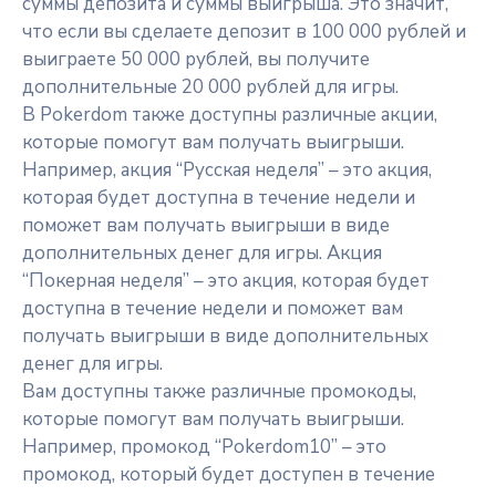
суммы депозита и суммы выигрыша. Это значит,
что если вы сделаете депозит в 100 000 рублей и
выиграете 50 000 рублей, вы получите
дополнительные 20 000 рублей для игры.
В Pokerdom также доступны различные акции,
которые помогут вам получать выигрыши.
Например, акция “Русская неделя” – это акция,
которая будет доступна в течение недели и
поможет вам получать выигрыши в виде
дополнительных денег для игры. Акция
“Покерная неделя” – это акция, которая будет
доступна в течение недели и поможет вам
получать выигрыши в виде дополнительных
денег для игры.
Вам доступны также различные промокоды,
которые помогут вам получать выигрыши.
Например, промокод “Pokerdom10” – это
промокод, который будет доступен в течение