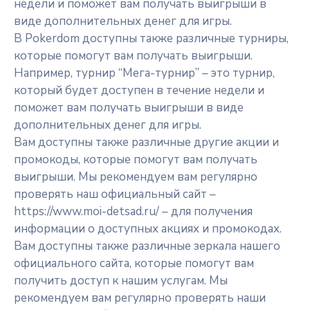
недели и поможет вам получать выигрыши в
виде дополнительных денег для игры.
В Pokerdom доступны также различные турниры,
которые помогут вам получать выигрыши.
Например, турнир “Мега-турнир” – это турнир,
который будет доступен в течение недели и
поможет вам получать выигрыши в виде
дополнительных денег для игры.
Вам доступны также различные другие акции и
промокоды, которые помогут вам получать
выигрыши. Мы рекомендуем вам регулярно
проверять наш официальный сайт –
https://www.moi-detsad.ru/ – для получения
информации о доступных акциях и промокодах.
Вам доступны также различные зеркала нашего
официального сайта, которые помогут вам
получить доступ к нашим услугам. Мы
рекомендуем вам регулярно проверять наши