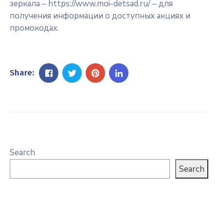
зеркала – https://www.moi-detsad.ru/ – для
получения информации о доступных акциях и
промокодах.
Share:
Search
Search