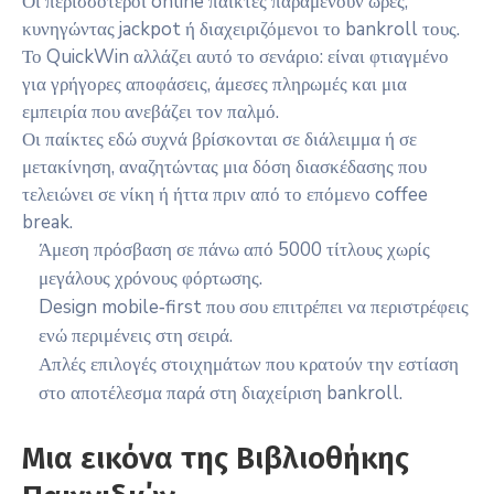
Οι περισσότεροι online παίκτες παραμένουν ώρες,
κυνηγώντας jackpot ή διαχειριζόμενοι το bankroll τους.
Το QuickWin αλλάζει αυτό το σενάριο: είναι φτιαγμένο
για γρήγορες αποφάσεις, άμεσες πληρωμές και μια
εμπειρία που ανεβάζει τον παλμό.
Οι παίκτες εδώ συχνά βρίσκονται σε διάλειμμα ή σε
μετακίνηση, αναζητώντας μια δόση διασκέδασης που
τελειώνει σε νίκη ή ήττα πριν από το επόμενο coffee
break.
Άμεση πρόσβαση σε πάνω από 5000 τίτλους χωρίς
μεγάλους χρόνους φόρτωσης.
Design mobile‑first που σου επιτρέπει να περιστρέφεις
ενώ περιμένεις στη σειρά.
Απλές επιλογές στοιχημάτων που κρατούν την εστίαση
στο αποτέλεσμα παρά στη διαχείριση bankroll.
Μια εικόνα της Βιβλιοθήκης