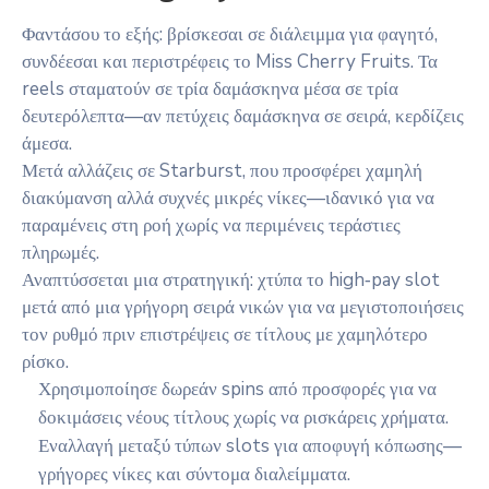
Φαντάσου το εξής: βρίσκεσαι σε διάλειμμα για φαγητό,
συνδέεσαι και περιστρέφεις το Miss Cherry Fruits. Τα
reels σταματούν σε τρία δαμάσκηνα μέσα σε τρία
δευτερόλεπτα—αν πετύχεις δαμάσκηνα σε σειρά, κερδίζεις
άμεσα.
Μετά αλλάζεις σε Starburst, που προσφέρει χαμηλή
διακύμανση αλλά συχνές μικρές νίκες—ιδανικό για να
παραμένεις στη ροή χωρίς να περιμένεις τεράστιες
πληρωμές.
Αναπτύσσεται μια στρατηγική: χτύπα το high‑pay slot
μετά από μια γρήγορη σειρά νικών για να μεγιστοποιήσεις
τον ρυθμό πριν επιστρέψεις σε τίτλους με χαμηλότερο
ρίσκο.
Χρησιμοποίησε δωρεάν spins από προσφορές για να
δοκιμάσεις νέους τίτλους χωρίς να ρισκάρεις χρήματα.
Εναλλαγή μεταξύ τύπων slots για αποφυγή κόπωσης—
γρήγορες νίκες και σύντομα διαλείμματα.