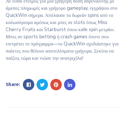
Αν είσαι έτοιμος για μια γρήγορη δόση αδρεναλίνης με
άμεσες πληρωμές και γρήγορο gameplay, εγγράψου στο
QuickWin σήμερα. Απόλαυσε τα δωρεάν spins από το
καλωσόρισμα αμέσως και μπες σε slots όπως Miss
Cherry Fruits και Starburst όπου κάθε spin μετράει.
Μπες σε sports betting ή crash games όποτε σου
επιτρέπει το πρόγραμμα—το QuickWin σχεδιάστηκε για
παίκτες που θέλουν αποτελέσματα γρήγορα. Ξεκίνα να
παίζεις τώρα και νιώσε την ανατριχίλα!
Share: