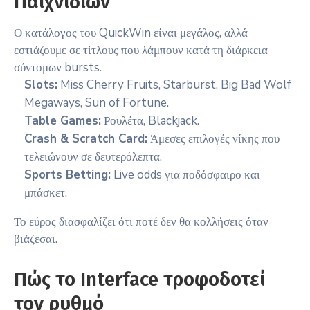
Παιχνιδιών
Ο κατάλογος του QuickWin είναι μεγάλος, αλλά
εστιάζουμε σε τίτλους που λάμπουν κατά τη διάρκεια
σύντομων bursts.
Slots:
Miss Cherry Fruits, Starburst, Big Bad Wolf
Megaways, Sun of Fortune.
Table Games:
Ρουλέτα, Blackjack.
Crash & Scratch Card:
Άμεσες επιλογές νίκης που
τελειώνουν σε δευτερόλεπτα.
Sports Betting:
Live odds για ποδόσφαιρο και
μπάσκετ.
Το εύρος διασφαλίζει ότι ποτέ δεν θα κολλήσεις όταν
βιάζεσαι.
Πώς το Interface τροφοδοτεί
τον ρυθμό