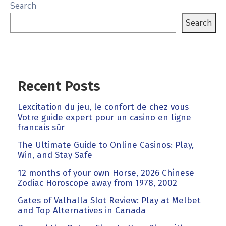
Search
Search
Recent Posts
Lexcitation du jeu, le confort de chez vous
Votre guide expert pour un casino en ligne
francais sûr
The Ultimate Guide to Online Casinos: Play,
Win, and Stay Safe
12 months of your own Horse, 2026 Chinese
Zodiac Horoscope away from 1978, 2002
Gates of Valhalla Slot Review: Play at Melbet
and Top Alternatives in Canada