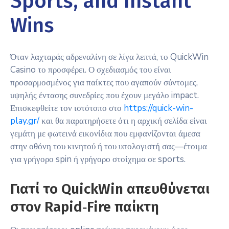
Sports, and Instant
Wins
Όταν λαχταράς αδρεναλίνη σε λίγα λεπτά, το QuickWin
Casino το προσφέρει. Ο σχεδιασμός του είναι
προσαρμοσμένος για παίκτες που αγαπούν σύντομες,
υψηλής έντασης συνεδρίες που έχουν μεγάλο impact.
Επισκεφθείτε τον ιστότοπο στο
https://quick-win-
play.gr/
και θα παρατηρήσετε ότι η αρχική σελίδα είναι
γεμάτη με φωτεινά εικονίδια που εμφανίζονται άμεσα
στην οθόνη του κινητού ή του υπολογιστή σας—έτοιμα
για γρήγορο spin ή γρήγορο στοίχημα σε sports.
Γιατί το QuickWin απευθύνεται
στον Rapid‑Fire παίκτη