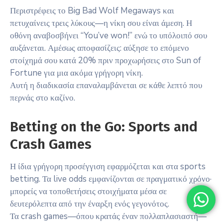
Περιστρέφεις το Big Bad Wolf Megaways και
πετυχαίνεις τρεις λύκους—η νίκη σου είναι άμεση. Η
οθόνη αναβοσβήνει “You’ve won!” ενώ το υπόλοιπό σου
αυξάνεται. Αμέσως αποφασίζεις: αύξησε το επόμενο
στοίχημά σου κατά 20% πριν προχωρήσεις στο Sun of
Fortune για μια ακόμα γρήγορη νίκη.
Αυτή η διαδικασία επαναλαμβάνεται σε κάθε λεπτό που
περνάς στο καζίνο.
Betting on the Go: Sports and
Crash Games
Η ίδια γρήγορη προσέγγιση εφαρμόζεται και στα sports
betting. Τα live odds εμφανίζονται σε πραγματικό χρόνο·
μπορείς να τοποθετήσεις στοιχήματα μέσα σε
δευτερόλεπτα από την έναρξη ενός γεγονότος.
Τα crash games—όπου κρατάς έναν πολλαπλασιαστή—