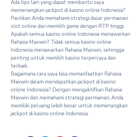
Ada tips lain yang dapat membantu saya
memenangkan jackpot di kasino online Indonesia?
Pastikan Anda memahami strategi dasar permainan
slot online dan memilih game dengan RTP tinggi.
Apakah semua kasino online Indonesia menawarkan
Rahasia Maxwin? Tidak semua kasino online
Indonesia menawarkan Rahasia Maxwin, sehingga
penting untuk memilih kasino terpercaya dan
terbaik.
Bagaimana cara saya bisa memanfaatkan Rahasia
Maxwin dalam mendapatkan jackpot di kasino
online Indonesia? Dengan mengaktifkan Rahasia
Maxwin dan memahami strategi permainan, Anda
memiliki peluang lebih besar untuk memenangkan
jackpot di kasino online Indonesia.