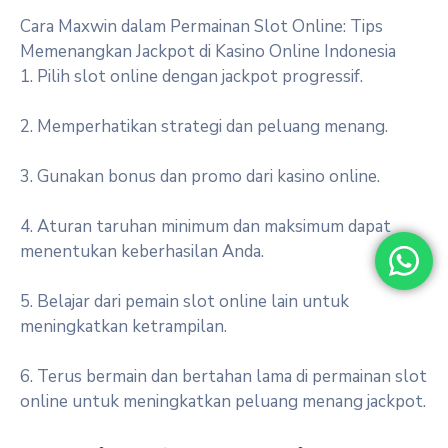
Cara Maxwin dalam Permainan Slot Online: Tips
Memenangkan Jackpot di Kasino Online Indonesia
1. Pilih slot online dengan jackpot progressif.
2. Memperhatikan strategi dan peluang menang.
3. Gunakan bonus dan promo dari kasino online.
4. Aturan taruhan minimum dan maksimum dapat
menentukan keberhasilan Anda.
5. Belajar dari pemain slot online lain untuk
meningkatkan ketrampilan.
6. Terus bermain dan bertahan lama di permainan slot
online untuk meningkatkan peluang menang jackpot.