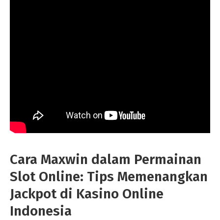
Cara Maxwin dalam Permainan
Slot Online: Tips Memenangkan
Jackpot di Kasino Online
Indonesia