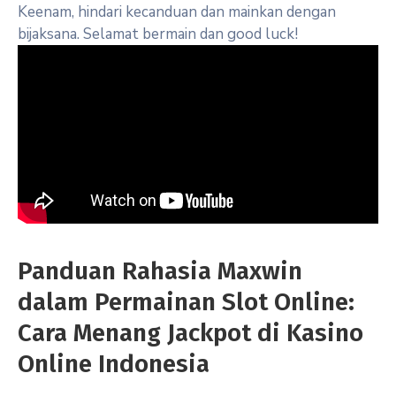
Keenam, hindari kecanduan dan mainkan dengan
bijaksana. Selamat bermain dan good luck!
Panduan Rahasia Maxwin
dalam Permainan Slot Online:
Cara Menang Jackpot di Kasino
Online Indonesia