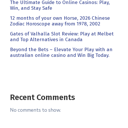
The Ultimate Guide to Online Casinos: Play,
Win, and Stay Safe
12 months of your own Horse, 2026 Chinese
Zodiac Horoscope away from 1978, 2002
Gates of Valhalla Slot Review: Play at Melbet
and Top Alternatives in Canada
Beyond the Bets – Elevate Your Play with an
australian online casino and Win Big Today.
Recent Comments
No comments to show.