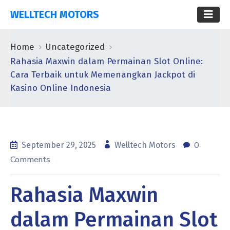
WELLTECH MOTORS
Home
Uncategorized
Rahasia Maxwin dalam Permainan Slot Online:
Cara Terbaik untuk Memenangkan Jackpot di
Kasino Online Indonesia
0
September 29, 2025
Welltech Motors
Comments
Rahasia Maxwin
dalam Permainan Slot