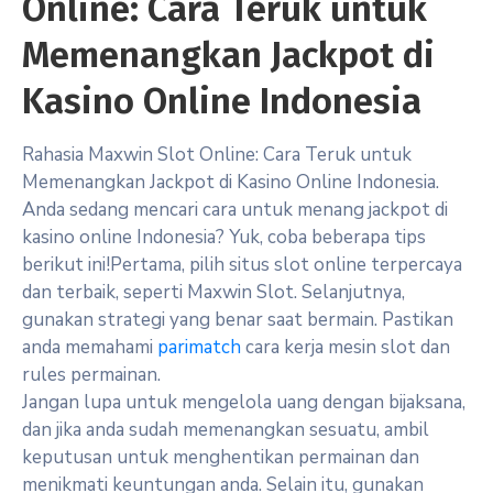
Online: Cara Teruk untuk
Memenangkan Jackpot di
Kasino Online Indonesia
Rahasia Maxwin Slot Online: Cara Teruk untuk
Memenangkan Jackpot di Kasino Online Indonesia.
Anda sedang mencari cara untuk menang jackpot di
kasino online Indonesia? Yuk, coba beberapa tips
berikut ini!Pertama, pilih situs slot online terpercaya
dan terbaik, seperti Maxwin Slot. Selanjutnya,
gunakan strategi yang benar saat bermain. Pastikan
anda memahami
parimatch
cara kerja mesin slot dan
rules permainan.
Jangan lupa untuk mengelola uang dengan bijaksana,
dan jika anda sudah memenangkan sesuatu, ambil
keputusan untuk menghentikan permainan dan
menikmati keuntungan anda. Selain itu, gunakan