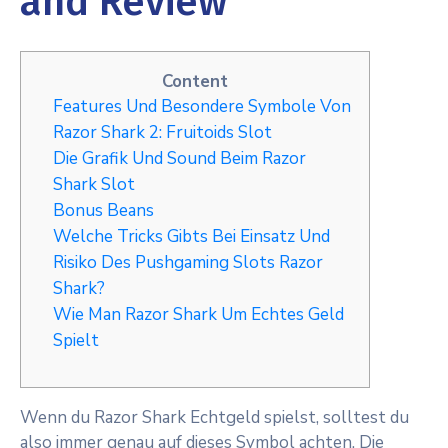
and Review
Content
Features Und Besondere Symbole Von
Razor Shark 2: Fruitoids Slot
Die Grafik Und Sound Beim Razor
Shark Slot
Bonus Beans
Welche Tricks Gibts Bei Einsatz Und
Risiko Des Pushgaming Slots Razor
Shark?
Wie Man Razor Shark Um Echtes Geld
Spielt
Wenn du Razor Shark Echtgeld spielst, solltest du
also immer genau auf dieses Symbol achten. Die