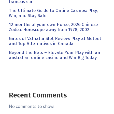
francais sûr
The Ultimate Guide to Online Casinos: Play,
Win, and Stay Safe
12 months of your own Horse, 2026 Chinese
Zodiac Horoscope away from 1978, 2002
Gates of Valhalla Slot Review: Play at Melbet
and Top Alternatives in Canada
Beyond the Bets – Elevate Your Play with an
australian online casino and Win Big Today.
Recent Comments
No comments to show.