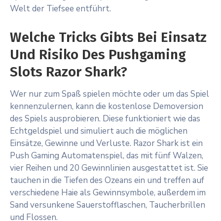
Welt der Tiefsee entführt.
Welche Tricks Gibts Bei Einsatz
Und Risiko Des Pushgaming
Slots Razor Shark?
Wer nur zum Spaß spielen möchte oder um das Spiel
kennenzulernen, kann die kostenlose Demoversion
des Spiels ausprobieren. Diese funktioniert wie das
Echtgeldspiel und simuliert auch die möglichen
Einsätze, Gewinne und Verluste. Razor Shark ist ein
Push Gaming Automatenspiel, das mit fünf Walzen,
vier Reihen und 20 Gewinnlinien ausgestattet ist. Sie
tauchen in die Tiefen des Ozeans ein und treffen auf
verschiedene Haie als Gewinnsymbole, außerdem im
Sand versunkene Sauerstofflaschen, Taucherbrillen
und Flossen.