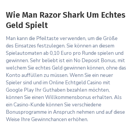
Wie Man Razor Shark Um Echtes
Geld Spielt
Man kann die Pfeiltaste verwenden, um die Größe
des Einsatzes festzulegen. Sie können an diesem
Spielautomaten ab 0,10 Euro pro Runde spielen und
gewinnen. Sehr beliebt ist ein No Deposit Bonus, mit
welchem Sie echtes Geld gewinnen können, ohne das
Konto auffüllen zu müssen. Wenn Sie ein neuer
Spieler sind und im Online Echtgeld Casino mit
Google Play Ihr Guthaben bezahlen möchten,
können Sie einen Willkommensbonus erhalten. Als
ein Casino-Kunde können Sie verschiedene
Bonusprogramme in Anspruch nehmen und auf diese
Weise Ihre Gewinnchancen erhöhen.