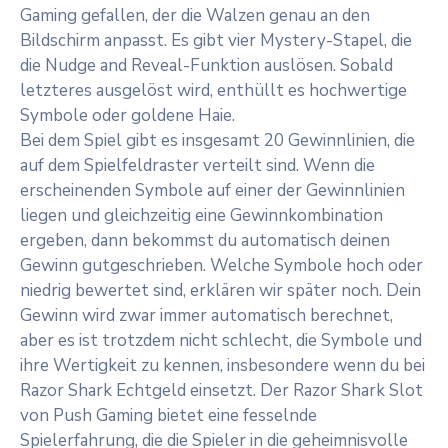
Gaming gefallen, der die Walzen genau an den
Bildschirm anpasst. Es gibt vier Mystery-Stapel, die
die Nudge and Reveal-Funktion auslösen. Sobald
letzteres ausgelöst wird, enthüllt es hochwertige
Symbole oder goldene Haie.
Bei dem Spiel gibt es insgesamt 20 Gewinnlinien, die
auf dem Spielfeldraster verteilt sind. Wenn die
erscheinenden Symbole auf einer der Gewinnlinien
liegen und gleichzeitig eine Gewinnkombination
ergeben, dann bekommst du automatisch deinen
Gewinn gutgeschrieben. Welche Symbole hoch oder
niedrig bewertet sind, erklären wir später noch. Dein
Gewinn wird zwar immer automatisch berechnet,
aber es ist trotzdem nicht schlecht, die Symbole und
ihre Wertigkeit zu kennen, insbesondere wenn du bei
Razor Shark Echtgeld einsetzt. Der Razor Shark Slot
von Push Gaming bietet eine fesselnde
Spielerfahrung, die die Spieler in die geheimnisvolle