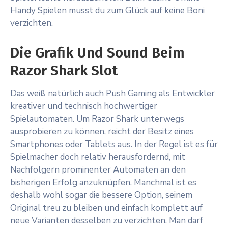
Handy Spielen musst du zum Glück auf keine Boni
verzichten.
Die Grafik Und Sound Beim
Razor Shark Slot
Das weiß natürlich auch Push Gaming als Entwickler
kreativer und technisch hochwertiger
Spielautomaten. Um Razor Shark unterwegs
ausprobieren zu können, reicht der Besitz eines
Smartphones oder Tablets aus. In der Regel ist es für
Spielmacher doch relativ herausfordernd, mit
Nachfolgern prominenter Automaten an den
bisherigen Erfolg anzuknüpfen. Manchmal ist es
deshalb wohl sogar die bessere Option, seinem
Original treu zu bleiben und einfach komplett auf
neue Varianten desselben zu verzichten. Man darf