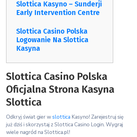
Slottica Kasyno – Sunderji
Early Intervention Centre
Slottica Casino Polska
Logowanie Na Slottica
Kasyna
Slottica Casino Polska
Oficjalna Strona Kasyna
Slottica
Odkryj świat gier w
slottica
Kasyno! Zarejestruj się
już dziś i skorzystaj z Slottica Casino Login. Wygraj
wiele nagród na Slottica.pl!