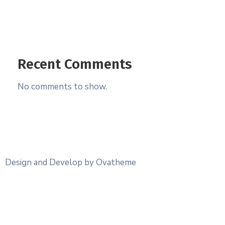
Recent Comments
No comments to show.
Design and Develop by Ovatheme