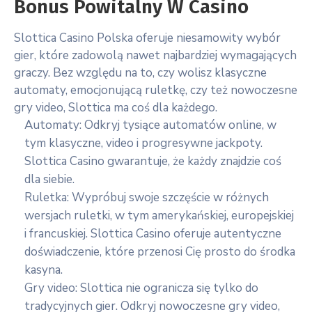
Bonus Powitalny W Casino
Slottica Casino Polska oferuje niesamowity wybór
gier, które zadowolą nawet najbardziej wymagających
graczy. Bez względu na to, czy wolisz klasyczne
automaty, emocjonującą ruletkę, czy też nowoczesne
gry video, Slottica ma coś dla każdego.
Automaty: Odkryj tysiące automatów online, w
tym klasyczne, video i progresywne jackpoty.
Slottica Casino gwarantuje, że każdy znajdzie coś
dla siebie.
Ruletka: Wypróbuj swoje szczęście w różnych
wersjach ruletki, w tym amerykańskiej, europejskiej
i francuskiej. Slottica Casino oferuje autentyczne
doświadczenie, które przenosi Cię prosto do środka
kasyna.
Gry video: Slottica nie ogranicza się tylko do
tradycyjnych gier. Odkryj nowoczesne gry video,