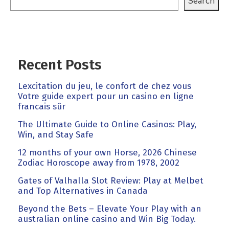
Search
Recent Posts
Lexcitation du jeu, le confort de chez vous
Votre guide expert pour un casino en ligne
francais sûr
The Ultimate Guide to Online Casinos: Play,
Win, and Stay Safe
12 months of your own Horse, 2026 Chinese
Zodiac Horoscope away from 1978, 2002
Gates of Valhalla Slot Review: Play at Melbet
and Top Alternatives in Canada
Beyond the Bets – Elevate Your Play with an
australian online casino and Win Big Today.