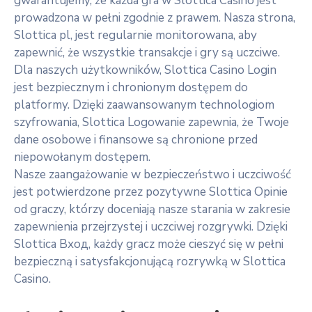
gwarantujemy, że każda gra w Slottica Casino jest
prowadzona w pełni zgodnie z prawem. Nasza strona,
Slottica pl, jest regularnie monitorowana, aby
zapewnić, że wszystkie transakcje i gry są uczciwe.
Dla naszych użytkowników, Slottica Casino Login
jest bezpiecznym i chronionym dostępem do
platformy. Dzięki zaawansowanym technologiom
szyfrowania, Slottica Logowanie zapewnia, że Twoje
dane osobowe i finansowe są chronione przed
niepowołanym dostępem.
Nasze zaangażowanie w bezpieczeństwo i uczciwość
jest potwierdzone przez pozytywne Slottica Opinie
od graczy, którzy doceniają nasze starania w zakresie
zapewnienia przejrzystej i uczciwej rozgrywki. Dzięki
Slottica Вход, każdy gracz może cieszyć się w pełni
bezpieczną i satysfakcjonującą rozrywką w Slottica
Casino.