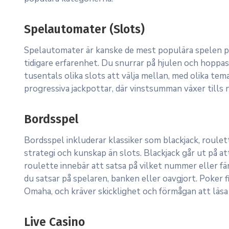
Spelautomater (Slots)
Spelautomater är kanske de mest populära spelen på 
tidigare erfarenhet. Du snurrar på hjulen och hoppas
tusentals olika slots att välja mellan, med olika tem
progressiva jackpottar, där vinstsumman växer tills 
Bordsspel
Bordsspel inkluderar klassiker som blackjack, roulet
strategi och kunskap än slots. Blackjack går ut på 
roulette innebär att satsa på vilket nummer eller fä
du satsar på spelaren, banken eller oavgjort. Poker 
Omaha, och kräver skicklighet och förmågan att läsa
Live Casino