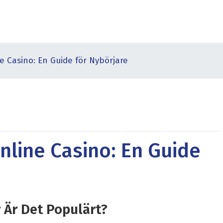
 Casino: En Guide för Nybörjare
nline Casino: En Guide
 Är Det Populärt?