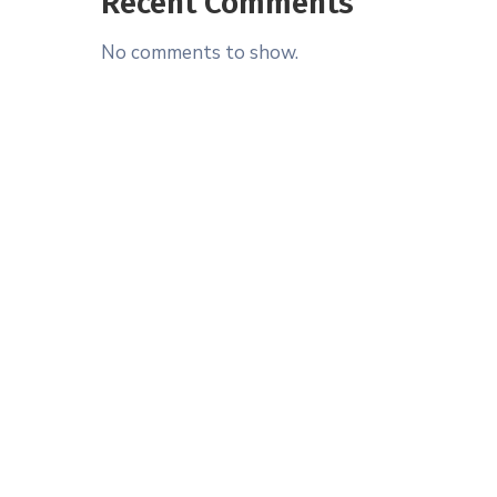
Recent Comments
No comments to show.