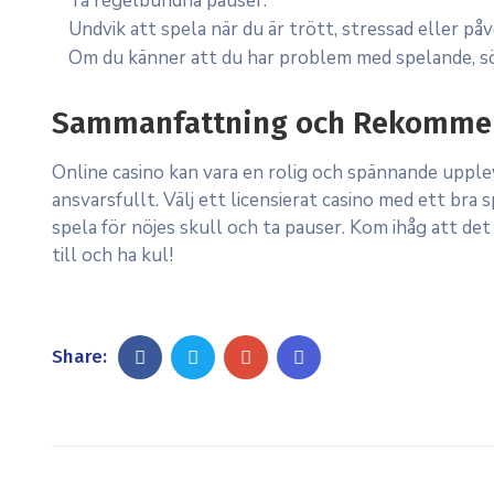
Ta regelbundna pauser.
Undvik att spela när du är trött, stressad eller på
Om du känner att du har problem med spelande, sök
Sammanfattning och Rekomme
Online casino kan vara en rolig och spännande upplev
ansvarsfullt. Välj ett licensierat casino med ett br
spela för nöjes skull och ta pauser. Kom ihåg att det
till och ha kul!
Share: