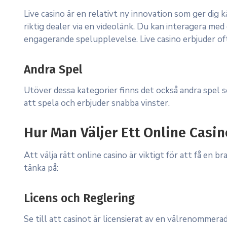
Live casino är en relativt ny innovation som ger dig k
riktig dealer via en videolänk. Du kan interagera med
engagerande spelupplevelse. Live casino erbjuder of
Andra Spel
Utöver dessa kategorier finns det också andra spel s
att spela och erbjuder snabba vinster.
Hur Man Väljer Ett Online Casin
Att välja rätt online casino är viktigt för att få en 
tänka på:
Licens och Reglering
Se till att casinot är licensierat av en välrenommer