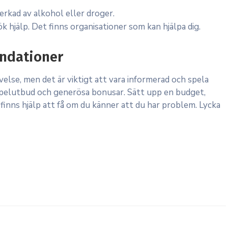
verkad av alkohol eller droger.
 hjälp. Det finns organisationer som kan hjälpa dig.
ndationer
else, men det är viktigt att vara informerad och spela
a spelutbud och generösa bonusar. Sätt upp en budget,
 finns hjälp att få om du känner att du har problem. Lycka