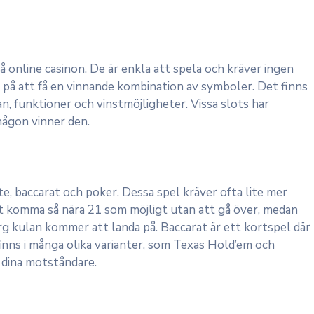
online casinon. De är enkla att spela och kräver ingen
 på att få en vinnande kombination av symboler. Det finns
an, funktioner och vinstmöjligheter. Vissa slots har
någon vinner den.
te, baccarat och poker. Dessa spel kräver ofta lite mer
att komma så nära 21 som möjligt utan att gå över, medan
rg kulan kommer att landa på. Baccarat är ett kortspel där
finns i många olika varianter, som Texas Hold’em och
 dina motståndare.