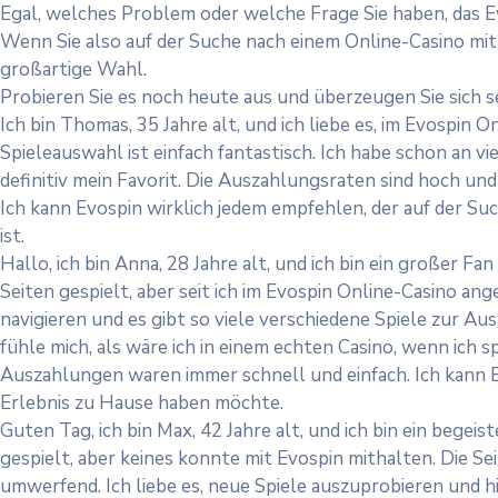
Egal, welches Problem oder welche Frage Sie haben, das E
Wenn Sie also auf der Suche nach einem Online-Casino mi
großartige Wahl.
Probieren Sie es noch heute aus und überzeugen Sie sich s
Ich bin Thomas, 35 Jahre alt, und ich liebe es, im Evospin O
Spieleauswahl ist einfach fantastisch. Ich habe schon an v
definitiv mein Favorit. Die Auszahlungsraten sind hoch un
Ich kann Evospin wirklich jedem empfehlen, der auf der S
ist.
Hallo, ich bin Anna, 28 Jahre alt, und ich bin ein großer F
Seiten gespielt, aber seit ich im Evospin Online-Casino ange
navigieren und es gibt so viele verschiedene Spiele zur Aus
fühle mich, als wäre ich in einem echten Casino, wenn ich 
Auszahlungen waren immer schnell und einfach. Ich kann E
Erlebnis zu Hause haben möchte.
Guten Tag, ich bin Max, 42 Jahre alt, und ich bin ein begei
gespielt, aber keines konnte mit Evospin mithalten. Die Sei
umwerfend. Ich liebe es, neue Spiele auszuprobieren und h