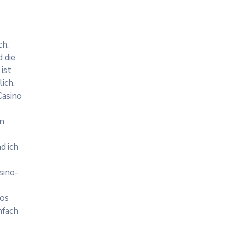
ch.
d die
ist
ich.
Casino
en
d ich
sino-
nos
nfach