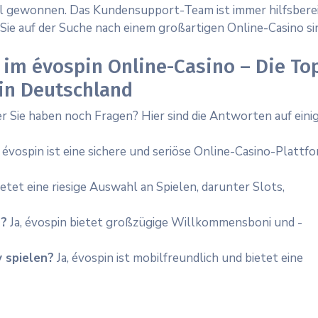
al gewonnen. Das Kundensupport-Team ist immer hilfsbere
Sie auf der Suche nach einem großartigen Online-Casino si
e im évospin Online-Casino – Die To
 in Deutschland
er Sie haben noch Fragen? Hier sind die Antworten auf eini
, évospin ist eine sichere und seriöse Online-Casino-Plattf
etet eine riesige Auswahl an Spielen, darunter Slots,
n?
Ja, évospin bietet großzügige Willkommensboni und -
 spielen?
Ja, évospin ist mobilfreundlich und bietet eine