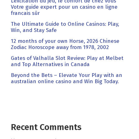
Lexcitation du jeu, le confort de chez vous
Votre guide expert pour un casino en ligne
francais sûr
The Ultimate Guide to Online Casinos: Play,
Win, and Stay Safe
12 months of your own Horse, 2026 Chinese
Zodiac Horoscope away from 1978, 2002
Gates of Valhalla Slot Review: Play at Melbet
and Top Alternatives in Canada
Beyond the Bets – Elevate Your Play with an
australian online casino and Win Big Today.
Recent Comments