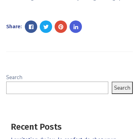
Share:
Search
Search
Recent Posts