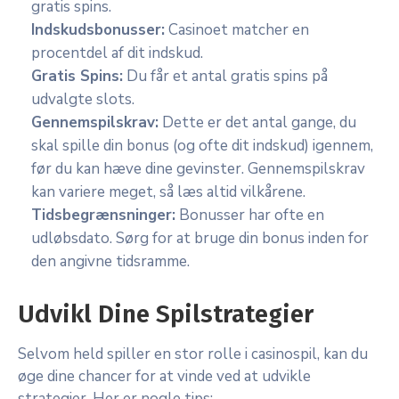
gratis spins.
Indskudsbonusser:
Casinoet matcher en
procentdel af dit indskud.
Gratis Spins:
Du får et antal gratis spins på
udvalgte slots.
Gennemspilskrav:
Dette er det antal gange, du
skal spille din bonus (og ofte dit indskud) igennem,
før du kan hæve dine gevinster. Gennemspilskrav
kan variere meget, så læs altid vilkårene.
Tidsbegrænsninger:
Bonusser har ofte en
udløbsdato. Sørg for at bruge din bonus inden for
den angivne tidsramme.
Udvikl Dine Spilstrategier
Selvom held spiller en stor rolle i casinospil, kan du
øge dine chancer for at vinde ved at udvikle
strategier. Her er nogle tips: