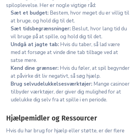
spiloplevelse. Her er nogle vigtige råd:
Sæt et budget:
Bestem, hvor meget du er villig til
at bruge, og hold dig til det.
Sæt tidsbegrænsninger:
Beslut, hvor lang tid du
vil bruge på at spille, og hold dig til det.
Undgå at jagte tab:
Hvis du taber, så lad være
med at forsøge at vinde dine tab tilbage ved at
satse mere.
Kend dine grænser:
Hvis du føler, at spil begynder
at påvirke dit liv negativt, så søg hjælp.
Brug selvudelukkelsesværktøjer:
Mange casinoer
tilbyder værktøjer, der giver dig mulighed for at
udelukke dig selv fra at spille i en periode.
Hjælpemidler og Ressourcer
Hvis du har brug for hjælp eller støtte, er der flere