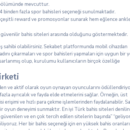
 “bölümünde mevcuttur.
 4 binden fazla spor bahisleri seçeneği sunulmaktadır.
ar, çeşitli reward ve promosyonlar sunarak hem eğlence ankl
e güvenilir bahis siteleri arasında olduğunu göstermektedir.
ş sahibi olabilirsiniz. Sekabet platformunda mobil cihazdan
ını çıkarmaları ve spor bahisleri yapmaları için uygun bir y
asarlanmış olup, kurulumu kullanıcıların birçok özelliğe
irketi
 eden ve aktif olarak oyun oynayan oyuncularını ödüllendiriy
zla ayrıcalık ve fayda elde etmelerini sağlar. Örneğin, üst
si erişimi ve hızlı para çekme işlemlerinden faydalanabilir. S
r oyun deneyimi sunmaktır. En iyi Türk bahis siteleri denili
güvenilen ve en çok tercih edilen sitelerin başında” “geliyor
iyoruz. Her bir bahis seçeneği için en yüksek bahis oranları