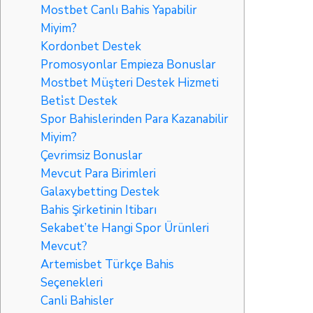
Mostbet Canlı Bahis Yapabilir
Miyim?
Kordonbet Destek
Promosyonlar Empieza Bonuslar
Mostbet Müşteri Destek Hizmeti
Beti̇st Destek
Spor Bahislerinden Para Kazanabilir
Miyim?
Çevrimsiz Bonuslar
Mevcut Para Birimleri
Galaxybetting Destek
Bahis Şirketinin Itibarı
Sekabet’te Hangi Spor Ürünleri
Mevcut?
Artemisbet Türkçe Bahis
Seçenekleri
Canli Bahisler