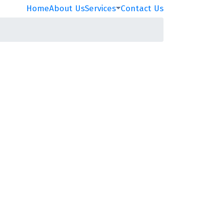
Home
About Us
Services
Contact Us