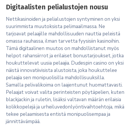
Digitaalisten pelialustojen nousu
Nettikasinoiden ja pelialustojen syntyminen on yksi
suurimmista muutoksista pelimaailmassa. Ne
tarjoavat pelaajille mahdollisuuden nauttia peleistä
omassa rauhassa, ilman tarvetta fyysisiin kasinoihin.
Tämä digitaalinen muutos on mahdollistanut myös
helpot rahansiirrot ja erilaiset bonustarjoukset, jotka
houkuttelevat uusia pelaajia. Dudespin casino on yksi
näistä innovatiivisista alustoista, joka houkuttelee
pelaajia sen monipuolisilla mahdollisuuksilla.
Samalla pelivalikoima on laajentunut huomattavasti.
Pelaajat voivat valita perinteisten pöytäpelien, kuten
blackjackin ja ruletin, lisäksi valtavan määrän erilaisia
kolikkopelejä ja urheiluvedonlyöntivaihtoehtoja, mikä
tekee pelaamisesta entistä monipuolisempaa ja
jännittävämpää.