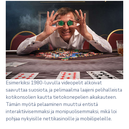
Esimerkiksi 1980-luvulla videopelit alkoivat
saavuttaa suosiota, ja pelimaailma laajeni pelihalleista
kotikonsolien kautta tietokonepelien aikakauteen.
Tämän myötä pelaaminen muuttui entistä
interaktiivisemmaksi ja monipuolisemmaksi, mikä loi
pohjaa nykyisille nettikasinoille ja mobiilipeleille.