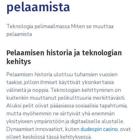
pelaamista
Teknologia pelimaailmassa Miten se muuttaa
pelaamista
Pelaamisen historia ja teknologian
kehitys
Pelaamisen historia ulottuu tuhansien vuosien
taakse, jolloin ihmiset käyttivät yksinkertaisia
välineitä ja noppia. Teknologian kehittyminen on
kuitenkin muuttanut pelikulttuuria merkittävästi.
Aluksi pelit olivat pääasiassa sosiaalisia tapahtumia,
mutta myöhemmin ne siirtyivät yhä enemmän
yksityiseen ympäristöön ja digitaaliselle alustalle.
Dynaamiset innovaatiot, kuten
dudespin casino
, ovat
olleet keskiössä tässä kehityksessä.