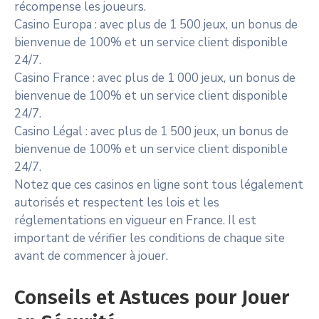
récompense les joueurs.
Casino Europa : avec plus de 1 500 jeux, un bonus de
bienvenue de 100% et un service client disponible
24/7.
Casino France : avec plus de 1 000 jeux, un bonus de
bienvenue de 100% et un service client disponible
24/7.
Casino Légal : avec plus de 1 500 jeux, un bonus de
bienvenue de 100% et un service client disponible
24/7.
Notez que ces casinos en ligne sont tous légalement
autorisés et respectent les lois et les
réglementations en vigueur en France. Il est
important de vérifier les conditions de chaque site
avant de commencer à jouer.
Conseils et Astuces pour Jouer