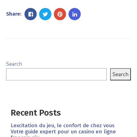
Share:
Search
Search
Recent Posts
Lexcitation du jeu, le confort de chez vous
Votre guide expert pour un casino en ligne