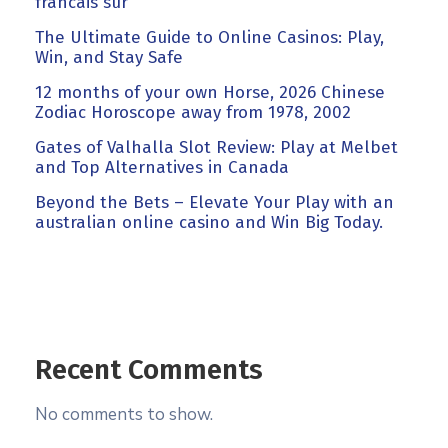
francais sûr
The Ultimate Guide to Online Casinos: Play,
Win, and Stay Safe
12 months of your own Horse, 2026 Chinese
Zodiac Horoscope away from 1978, 2002
Gates of Valhalla Slot Review: Play at Melbet
and Top Alternatives in Canada
Beyond the Bets – Elevate Your Play with an
australian online casino and Win Big Today.
Recent Comments
No comments to show.