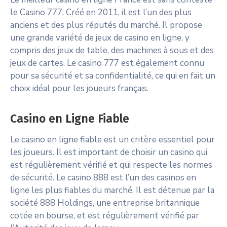
le Casino 777. Créé en 2011, il est l’un des plus
anciens et des plus réputés du marché. Il propose
une grande variété de jeux de casino en ligne, y
compris des jeux de table, des machines à sous et des
jeux de cartes. Le casino 777 est également connu
pour sa sécurité et sa confidentialité, ce qui en fait un
choix idéal pour les joueurs français.
Casino en Ligne Fiable
Le casino en ligne fiable est un critère essentiel pour
les joueurs. Il est important de choisir un casino qui
est régulièrement vérifié et qui respecte les normes
de sécurité. Le casino 888 est l’un des casinos en
ligne les plus fiables du marché. Il est détenue par la
société 888 Holdings, une entreprise britannique
cotée en bourse, et est régulièrement vérifié par