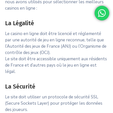
nous avons utilisés pour sélectionner les meilleurs
casinos en ligne :
La Légalité
Le casino en ligne doit être licencié et réglementé
par une autorité de jeu en ligne reconnue, telle que
l’Autorité des jeux de France (ANJ) ou l’Organisme de
contrôle des jeux (OCJ).
Le site doit être accessible uniquement aux résidents
de France et d’autres pays où le jeu en ligne est
légal.
La Sécurité
Le site doit utiliser un protocole de sécurité SSL
(Secure Sockets Layer) pour protéger les données
des joueurs.