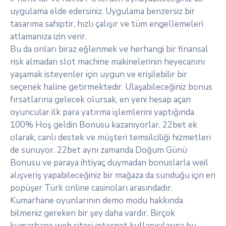
uygulama elde edersiniz. Uygulama benzersiz bir
tasarıma sahiptir, hızlı çalışır ve tüm engellemeleri
atlamanıza izin verir.
Bu da onları biraz eğlenmek ve herhangi bir finansal
risk almadan slot machine makinelerinin heyecanını
yaşamak isteyenler için uygun ve erişilebilir bir
seçenek haline getirmektedir. Ulaşabileceğiniz bonus
fırsatlarına gelecek olursak, en yeni hesap açan
oyuncular ilk para yatırma işlemlerini yaptığında
100% Hoş geldin Bonusu kazanıyorlar. 22bet ek
olarak, canlı destek ve müşteri temsilciliği hizmetleri
de sunuyor. 22bet aynı zamanda Doğum Günü
Bonusu ve paraya ihtiyaç duymadan bonuslarla weil
alışveriş yapabileceğiniz bir mağaza da sunduğu için en
popüşer Türk online casinoları arasındadır.
Kumarhane oyunlarının demo modu hakkında
bilmeniz gereken bir şey daha vardır. Birçok
kumarhane web sitesi internet kullanıcılarına bu