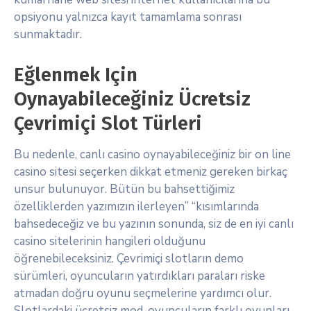
opsiyonu yalnızca kayıt tamamlama sonrası
sunmaktadır.
Eğlenmek Için
Oynayabileceğiniz Ücretsiz
Çevrimiçi Slot Türleri
Bu nedenle, canlı casino oynayabileceğiniz bir on line
casino sitesi seçerken dikkat etmeniz gereken birkaç
unsur bulunuyor. Bütün bu bahsettiğimiz
özelliklerden yazımızın ilerleyen” “kısımlarında
bahsedeceğiz ve bu yazının sonunda, siz de en iyi canlı
casino sitelerinin hangileri olduğunu
öğrenebileceksiniz. Çevrimiçi slotların demo
sürümleri, oyuncuların yatırdıkları paraları riske
atmadan doğru oyunu seçmelerine yardımcı olur.
Slotlardaki ücretsiz mod, oyuncuların farklı oyunları