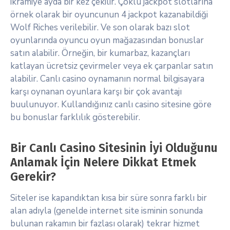
ikramiye ayda bir kez çekilir. Çoklu jackpot slotlarına
örnek olarak bir oyuncunun 4 jackpot kazanabildiği
Wolf Riches verilebilir. Ve son olarak bazı slot
oyunlarında oyuncu oyun mağazasından bonuslar
satın alabilir. Örneğin, bir kumarbaz, kazançları
katlayan ücretsiz çevirmeler veya ek çarpanlar satın
alabilir. Canlı casino oynamanın normal bilgisayara
karşı oynanan oyunlara karşı bir çok avantajı
buulunuyor. Kullandığınız canlı casino sitesine göre
bu bonuslar farklılık gösterebilir.
Bir Canlı Casino Sitesinin İyi Olduğunu
Anlamak İçin Nelere Dikkat Etmek
Gerekir?
Siteler ise kapandıktan kısa bir süre sonra farklı bir
alan adıyla (genelde internet site isminin sonunda
bulunan rakamın bir fazlası olarak) tekrar hizmet