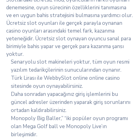
denemesine, oyun sürecinin özelliklerini tanımasına
ve en uygun bahis stratejisini bulmasına yardımcı olur.
Ücretsiz slot oyunları ile gerçek parayla oynanan
casino oyunları arasındaki temel fark, kazanma
yeteneğidir. Ücretsiz slot oynayan oyuncu sanal para
birimiyle bahis yapar ve gerçek para kazanma şansı
yoktur.
Senaryolu slot makineleri yoktur, tüm oyun resmi
yazılım tedarikçilerinin sunucularından oynanır.
Türk Lirası ile WebbySlot online online casino
sitesinde oyun oynayabilirsiniz.
Daha sonradan yapacağınız giriş işlemlerini bu
güncel adresler üzerinden yaparak giriş sorunlarını
ortadan kaldırabilirsiniz.
Monopoly Big Baller,” “iki popüler oyun programı
olan Mega Golf ball ve Monopoly Live’ın
birleşimidir.