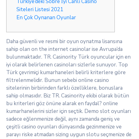
Türkiye’deki Sobre İyi Canlı Casino
Siteleri Listesi 2021
En Çok Oynanan Oyunlar
Daha güvenli ve resmi bir oyun oynatma lisansına
sahip olan on the internet casinolar ise Avrupa’da
bulunmaktadır. TR. Casinority Türk oyuncular için en
iyi olarak belirlenen casinoları sizlerle sunuyor. Top
Türk çevrimiçi kumarhaneleri belirli kriterlere göre
filtrelenmelidir. Bunun sebebi online casino
sitelerinin birbirinden farklı özelliklere, bonuslara
sahip olmasıdır. Biz TR. Casinority ekibi olarak bütün
bu kriterleri göz önüne alarak en faydal? online
kumarhanelerini sizler için seçtik. Demo slot oyunları
sadece eğlenmenize değil, aynı zamanda geniş ve
çeşitli casino oyunları dünyasında gezinmenize ve
parayı riske atmadan sizing uygun slotu seçmenize de