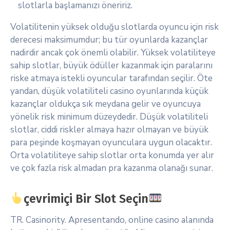
slotlarla başlamanızı öneririz.
Volatilitenin yüksek olduğu slotlarda oyuncu için risk
derecesi maksimumdur; bu tür oyunlarda kazançlar
nadirdir ancak çok önemli olabilir. Yüksek volatiliteye
sahip slotlar, büyük ödüller kazanmak için paralarını
riske atmaya istekli oyuncular tarafından seçilir. Öte
yandan, düşük volatiliteli casino oyunlarında küçük
kazançlar oldukça sık meydana gelir ve oyuncuya
yönelik risk minimum düzeydedir. Düşük volatiliteli
slotlar, ciddi riskler almaya hazır olmayan ve büyük
para peşinde koşmayan oyunculara uygun olacaktır.
Orta volatiliteye sahip slotlar orta konumda yer alır
ve çok fazla risk almadan pra kazanma olanağı sunar.
çevrimiçi Bir Slot Seçin
TR. Casinority. Apresentando, online casino alanında