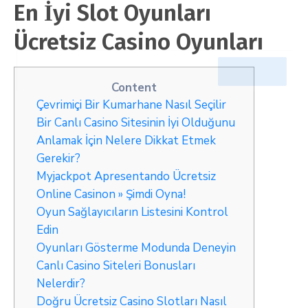
En İyi Slot Oyunları
Ücretsiz Casino Oyunları
Content
Çevrimiçi Bir Kumarhane Nasıl Seçilir
Bir Canlı Casino Sitesinin İyi Olduğunu
Anlamak İçin Nelere Dikkat Etmek
Gerekir?
Myjackpot Apresentando Ücretsiz
Online Casinon » Şimdi Oyna!
Oyun Sağlayıcıların Listesini Kontrol
Edin
Oyunları Gösterme Modunda Deneyin
Canlı Casino Siteleri Bonusları
Nelerdir?
Doğru Ücretsiz Casino Slotları Nasıl