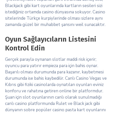
Blackjack gibi kart oyunlarında kartların sesileri sizi
istediğiniz ortamda casino dünyasına sokuyor. Casino
sitelerinde Türkçe kurpiylerinde olması sizlere aynı
zamanda güzel bir muhabbet şansını weil sunacaktır.
Oyun Sağlayıcıların Listesini
Kontrol Edin
Gerçek parayla oynanan slotlar maddi risk içerir;
oyuncu para yatırır empieza para için bahis oynar.
Başarılı olması durumunda para kazanır, kaybetmesi
durumunda ise bahis kaybedilir. Canlı Casino Vegas ve
Kıbrıs gibi fiziki casinolarda oynatılan oyunları eviniz
konforu ve rahatına getiren online bir platformdur.
Şuan için slot oyunlarının canlı olarak sunulmadığı
canlı casino platformunda Rulet ve Black jack gibi
dünyanın sobre popüler casino pasta kart oyunlarını