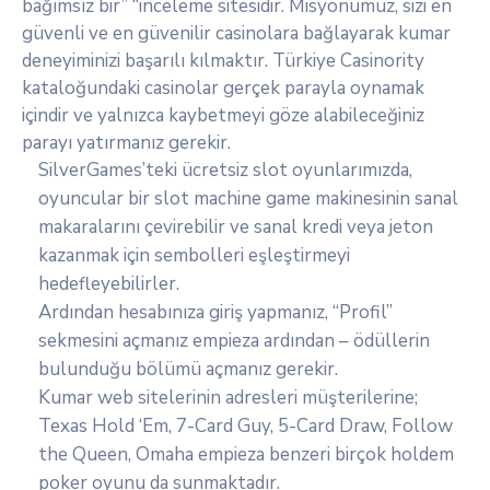
bağımsız bir” “inceleme sitesidir. Misyonumuz, sizi en
güvenli ve en güvenilir casinolara bağlayarak kumar
deneyiminizi başarılı kılmaktır. Türkiye Casinority
kataloğundaki casinolar gerçek parayla oynamak
içindir ve yalnızca kaybetmeyi göze alabileceğiniz
parayı yatırmanız gerekir.
SilverGames’teki ücretsiz slot oyunlarımızda,
oyuncular bir slot machine game makinesinin sanal
makaralarını çevirebilir ve sanal kredi veya jeton
kazanmak için sembolleri eşleştirmeyi
hedefleyebilirler.
Ardından hesabınıza giriş yapmanız, “Profil”
sekmesini açmanız empieza ardından – ödüllerin
bulunduğu bölümü açmanız gerekir.
Kumar web sitelerinin adresleri müşterilerine;
Texas Hold ‘Em, 7-Card Guy, 5-Card Draw, Follow
the Queen, Omaha empieza benzeri birçok holdem
poker oyunu da sunmaktadır.