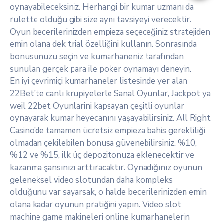
oynayabileceksiniz. Herhangi bir kumar uzmanı da
rulette olduğu gibi size aynı tavsiyeyi verecektir.
Oyun becerilerinizden empieza seçeceğiniz stratejiden
emin olana dek trial özelliğini kullanın. Sonrasında
bonusunuzu seçin ve kumarhaneniz tarafından
sunulan gerçek para ile poker oynamayı deneyin.
En iyi çevrimiçi kumarhaneler listesinde yer alan
22Bet’te canlı krupiyelerle Sanal Oyunlar, Jackpot ya
weil 22bet Oyunlarini kapsayan çeşitli oyunlar
oynayarak kumar heyecanını yaşayabilirsiniz. All Right
Casino’de tamamen ücretsiz empieza bahis gerekliliği
olmadan çekilebilen bonusa güvenebilirsiniz. %10,
%12 ve %15, ilk üç depozitonuza eklenecektir ve
kazanma şansınızı arttıracaktır. Oynadığınız oyunun
geleneksel video slotundan daha kompleks
olduğunu var sayarsak, o halde becerilerinizden emin
olana kadar oyunun pratiğini yapın. Video slot
machine game makineleri online kumarhanelerin