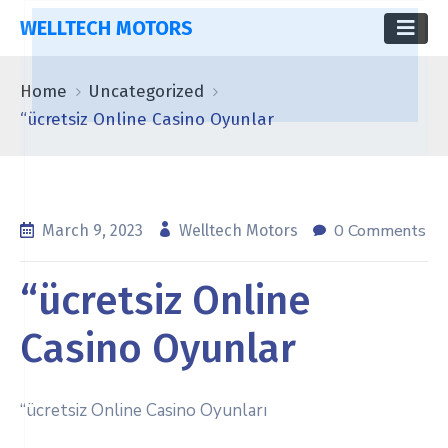
WELLTECH MOTORS
Home
Uncategorized
“ücretsiz Online Casino Oyunlar
0 Comments
March 9, 2023
Welltech Motors
“ücretsiz Online
Casino Oyunlar
“ücretsiz Online Casino Oyunları