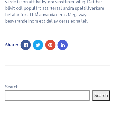
värde fason att kalkylera vinstlinjer villig. Det har
blivit odl populärt att flertal andra speltillverkare
betalar för att få använda deras Megaways-
besvarande inom ett del av deras egna lek.
Share:
Search
Search