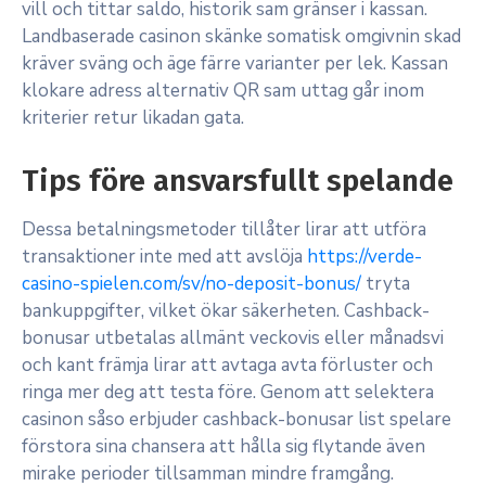
vill och tittar saldo, historik sam gränser i kassan.
Landbaserade casinon skänke somatisk omgivnin skad
kräver sväng och äge färre varianter per lek.
Kassan
klokare adress alternativ QR sam uttag går inom
kriterier retur likadan gata.
Tips före ansvarsfullt spelande
Dessa betalningsmetoder tillåter lirar att utföra
transaktioner inte med att avslöja
https://verde-
casino-spielen.com/sv/no-deposit-bonus/
tryta
bankuppgifter, vilket ökar säkerheten. Cashback-
bonusar utbetalas allmänt veckovis eller månadsvi
och kant främja lirar att avtaga avta förluster och
ringa mer deg att testa före. Genom att selektera
casinon såso erbjuder cashback-bonusar list spelare
förstora sina chansera att hålla sig flytande även
mirake perioder tillsamman mindre framgång.