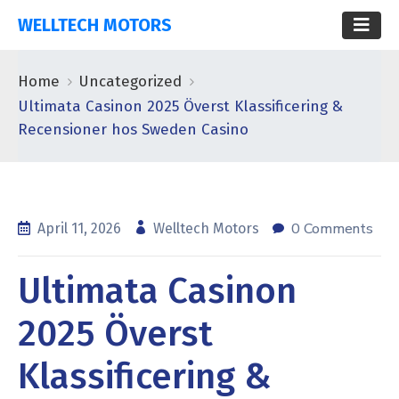
WELLTECH MOTORS
Home
Uncategorized
Ultimata Casinon 2025 Överst Klassificering &
Recensioner hos Sweden Casino
0 Comments
April 11, 2026
Welltech Motors
Ultimata Casinon
2025 Överst
Klassificering &