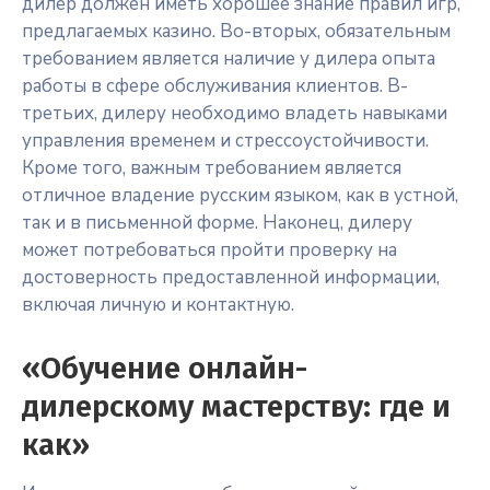
дилер должен иметь хорошее знание правил игр,
предлагаемых казино. Во-вторых, обязательным
требованием является наличие у дилера опыта
работы в сфере обслуживания клиентов. В-
третьих, дилеру необходимо владеть навыками
управления временем и стрессоустойчивости.
Кроме того, важным требованием является
отличное владение русским языком, как в устной,
так и в письменной форме. Наконец, дилеру
может потребоваться пройти проверку на
достоверность предоставленной информации,
включая личную и контактную.
«Обучение онлайн-
дилерскому мастерству: где и
как»