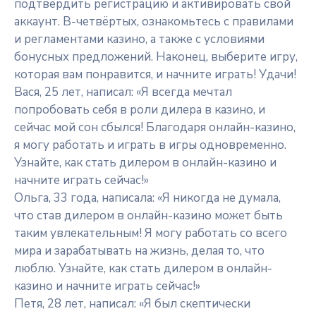
подтвердить регистрацию и активировать свой
аккаунт. В-четвёртых, ознакомьтесь с правилами
и регламентами казино, а также с условиями
бонусных предложений. Наконец, выберите игру,
которая вам понравится, и начните играть! Удачи!
Вася, 25 лет, написал: «Я всегда мечтал
попробовать себя в роли дилера в казино, и
сейчас мой сон сбылся! Благодаря онлайн-казино,
я могу работать и играть в игры одновременно.
Узнайте, как стать дилером в онлайн-казино и
начните играть сейчас!»
Ольга, 33 года, написала: «Я никогда не думала,
что став дилером в онлайн-казино может быть
таким увлекательным! Я могу работать со всего
мира и зарабатывать на жизнь, делая то, что
люблю. Узнайте, как стать дилером в онлайн-
казино и начните играть сейчас!»
Петя, 28 лет, написал: «Я был скептически