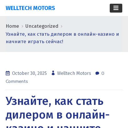
WELLTECH MOTORS
Home
Uncategorized
Узнайте, как стать дилером в онлайн-казино и
начните играть сейчас!
0
October 30, 2025
Welltech Motors
Comments
Узнайте, как стать
дилером в онлайн-