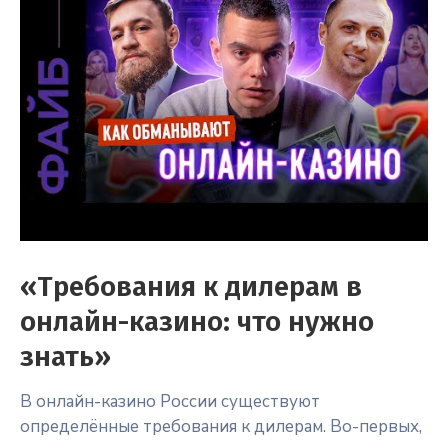
«Требования к дилерам в
онлайн-казино: что нужно
знать»
В онлайн-казино России существуют
определённые требования к дилерам. Во-первых,