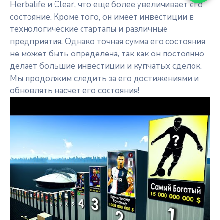
Herbalife и Clear, что еще более увеличивает его
состояние. Кроме того, он имеет инвестиции в
технологические стартапы и различные
предприятия. Однако точная сумма его состояния
не может быть определена, так как он постоянно
делает большие инвестиции и купчатых сделок.
Мы продолжим следить за его достижениями и
обновлять насчет его состояния!