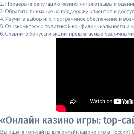
2. Проверьте репутацию казино, читая отзывы и оцени
3. Обратите внимание на поддержку клиентов и досту
4. Изучите выбор игр, программное обеспечение и воз
5. Ознакомьтесь с политикой конфиденциальности и м
6. Сравните бонусы и акции, предлагаемые различными
«Онлайн казино игры: top-са
Вы ищите топ-сайты для онлайн казино игр в России?