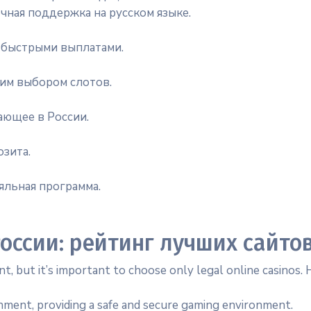
очная поддержка на русском языке.
и быстрыми выплатами.
ким выбором слотов.
ающее в России.
озита.
ояльная программа.
оссии: рейтинг лучших сайто
nt, but it’s important to choose only legal online casinos.
rnment, providing a safe and secure gaming environment.