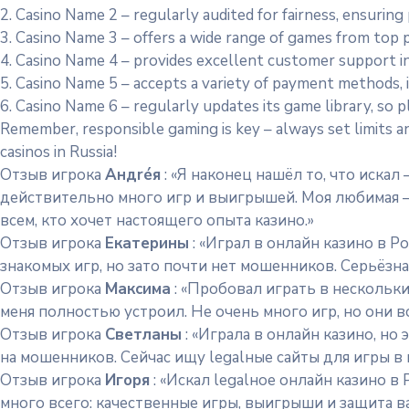
2. Casino Name 2 – regularly audited for fairness, ensuring
3. Casino Name 3 – offers a wide range of games from top pr
4. Casino Name 4 – provides excellent customer support in 
5. Casino Name 5 – accepts a variety of payment methods, 
6. Casino Name 6 – regularly updates its game library, so 
Remember, responsible gaming is key – always set limits an
casinos in Russia!
Отзыв игрока
Андréя
: «Я наконец нашёл то, что искал
действительно много игр и выигрышей. Моя любимая – р
всем, кто хочет настоящего опыта казино.»
Отзыв игрока
Екатерины
: «Играл в онлайн казино в Ро
знакомых игр, но зато почти нет мошенников. Серьёзна
Отзыв игрока
Максима
: «Пробовал играть в нескольких 
меня полностью устроил. Не очень много игр, но они в
Отзыв игрока
Светланы
: «Играла в онлайн казино, но
на мошенников. Сейчас ищу legalные сайты для игры в 
Отзыв игрока
Игоря
: «Искал legalное онлайн казино в Р
много всего: качественные игры, выигрыши и защита в