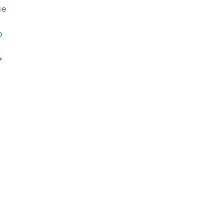
ые
о
i