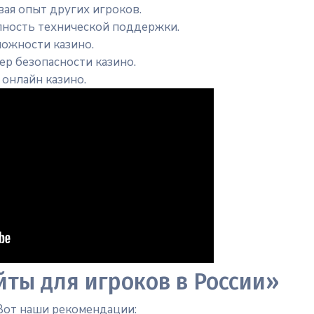
вая опыт других игроков.
пность технической поддержки.
можности казино.
ер безопасности казино.
 онлайн казино.
йты для игроков в России»
 Вот наши рекомендации: