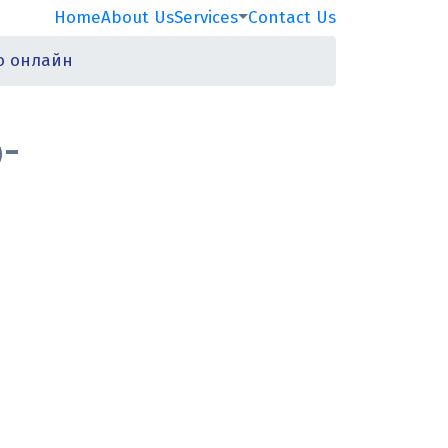
Home
About Us
Services
Contact Us
но онлайн
p-