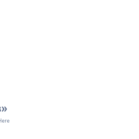
в»
 Here