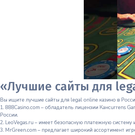
«Лучшие сайты для lega
Вы ищите лучшие сайты для legal online казино в Росс
1. 888Casino.com – обладатель лицензии Канcurrens Gam
России.
2. LeoVegas.ru – имеет безопасную платежную систему
3. MrGreen.com – предлагает широкий ассортимент игр