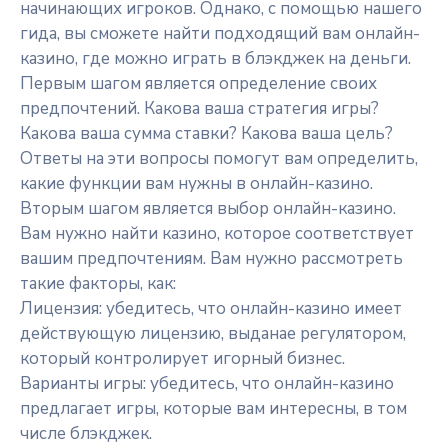
начинающих игроков. Однако, с помощью нашего
гида, вы сможете найти подходящий вам онлайн-
казино, где можно играть в блэкджек на деньги.
Первым шагом является определение своих
предпочтений. Какова ваша стратегия игры?
Какова ваша сумма ставки? Какова ваша цель?
Ответы на эти вопросы помогут вам определить,
какие функции вам нужны в онлайн-казино.
Вторым шагом является выбор онлайн-казино.
Вам нужно найти казино, которое соответствует
вашим предпочтениям. Вам нужно рассмотреть
такие факторы, как:
Лицензия: убедитесь, что онлайн-казино имеет
действующую лицензию, выданаe регулятором,
который контролирует игорный бизнес.
Варианты игры: убедитесь, что онлайн-казино
предлагает игры, которые вам интересны, в том
числе блэкджек.