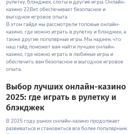
рулетку, блэкджек, слоты и другие игры. Онлайн-
казино 22Bet обеспечивает безопасное и
выгодное игровое опыта.
В этом гайде мы рассмотрели топовые онлайн-
казино, где можно играть в рулетку и блэкджек, а
также другие популярные игры. Мы надеем, что
наш гайд поможет вам найти лучшее онлайн-
казино, где можно играть в любимые игры и
обеспечить вам безопасное и выгодное игровое
опыта.
Выбор лучших онлайн-казино
2025: где играть в рулетку и
блэкджек
В 2025 году рынок онлайн-казино продолжает
развиваться и становиться все более популярным.