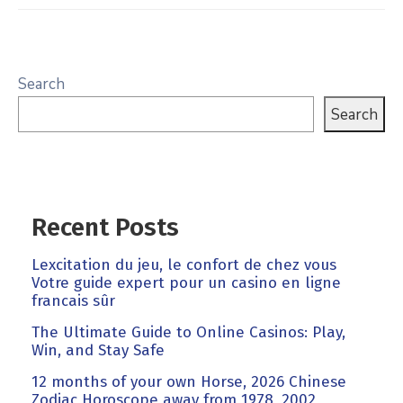
Search
Search
Recent Posts
Lexcitation du jeu, le confort de chez vous
Votre guide expert pour un casino en ligne
francais sûr
The Ultimate Guide to Online Casinos: Play,
Win, and Stay Safe
12 months of your own Horse, 2026 Chinese
Zodiac Horoscope away from 1978, 2002