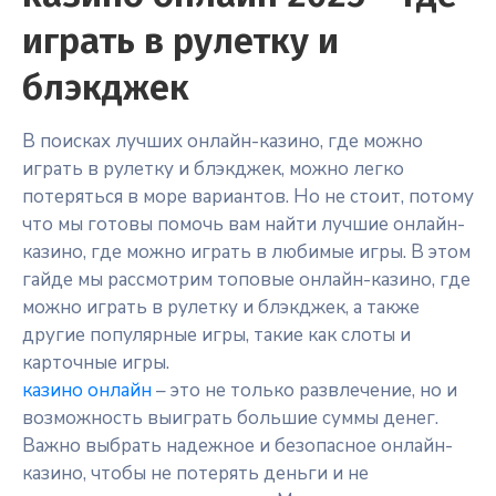
играть в рулетку и
блэкджек
В поисках лучших онлайн-казино, где можно
играть в рулетку и блэкджек, можно легко
потеряться в море вариантов. Но не стоит, потому
что мы готовы помочь вам найти лучшие онлайн-
казино, где можно играть в любимые игры. В этом
гайде мы рассмотрим топовые онлайн-казино, где
можно играть в рулетку и блэкджек, а также
другие популярные игры, такие как слоты и
карточные игры.
казино онлайн
– это не только развлечение, но и
возможность выиграть большие суммы денег.
Важно выбрать надежное и безопасное онлайн-
казино, чтобы не потерять деньги и не