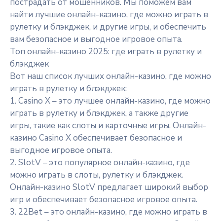
пострадать от мошенников. Мы поможем вам
найти лучшие онлайн-казино, где можно играть в
рулетку и блэкджек, и другие игры, и обеспечить
вам безопасное и выгодное игровое опыта.
Топ онлайн-казино 2025: где играть в рулетку и
блэкджек
Вот наш список лучших онлайн-казино, где можно
играть в рулетку и блэкджек:
1. Casino X – это лучшее онлайн-казино, где можно
играть в рулетку и блэкджек, а также другие
игры, такие как слоты и карточные игры. Онлайн-
казино Casino X обеспечивает безопасное и
выгодное игровое опыта.
2. SlotV – это популярное онлайн-казино, где
можно играть в слоты, рулетку и блэкджек.
Онлайн-казино SlotV предлагает широкий выбор
игр и обеспечивает безопасное игровое опыта.
3. 22Bet – это онлайн-казино, где можно играть в