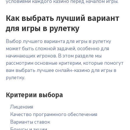
условиями каждого казино перед началом игры.
Как выбрать лучший вариант
для игры в рулетку
Выбор лучшего варианта для игры в рулетку
может быть сложной задачей, особенно для
начинающих игроков. В этом разделе мы
рассмотрим основные критерии, которые помогут
вам выбрать лучшее онлайн-казино для игры в
рулетку.
Критерии выбора
Лицензия
Качество программного обеспечения
Варианты ставок
Бонусы и акции