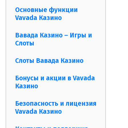
Основные функции
Vavada Казино
Вавада Казино – Игры и
Слоты
Слоты Вавада Казино
Бонусы и акции в Vavada
Казино
Безопасность и лицензия
Vavada Казино