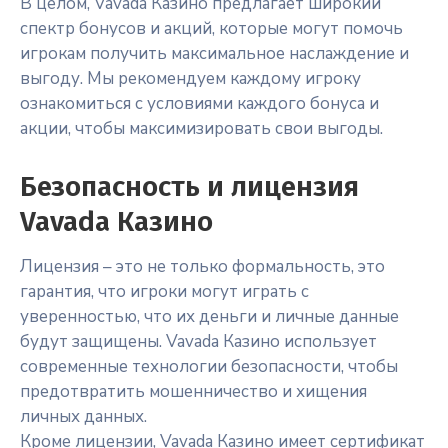
В целом, Vavada Казино предлагает широкий
спектр бонусов и акций, которые могут помочь
игрокам получить максимальное наслаждение и
выгоду. Мы рекомендуем каждому игроку
ознакомиться с условиями каждого бонуса и
акции, чтобы максимизировать свои выгоды.
Безопасность и лицензия
Vavada Казино
Лицензия – это не только формальность, это
гарантия, что игроки могут играть с
уверенностью, что их деньги и личные данные
будут защищены. Vavada Казино использует
современные технологии безопасности, чтобы
предотвратить мошенничество и хищения
личных данных.
Кроме лицензии, Vavada Казино имеет сертификат