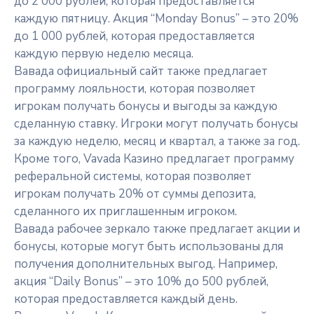
до 2 000 рублей, которая предоставляется
каждую пятницу. Акция “Monday Bonus” – это 20%
до 1 000 рублей, которая предоставляется
каждую первую неделю месяца.
Вавада официальный сайт также предлагает
программу лояльности, которая позволяет
игрокам получать бонусы и выгоды за каждую
сделанную ставку. Игроки могут получать бонусы
за каждую неделю, месяц и квартал, а также за год.
Кроме того, Vavada Казино предлагает программу
реферальной системы, которая позволяет
игрокам получать 20% от суммы депозита,
сделанного их приглашенным игроком.
Вавада рабочее зеркало также предлагает акции и
бонусы, которые могут быть использованы для
получения дополнительных выгод. Например,
акция “Daily Bonus” – это 10% до 500 рублей,
которая предоставляется каждый день.