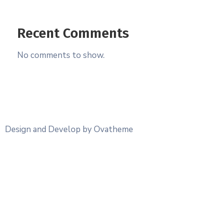
Recent Comments
No comments to show.
Design and Develop by Ovatheme