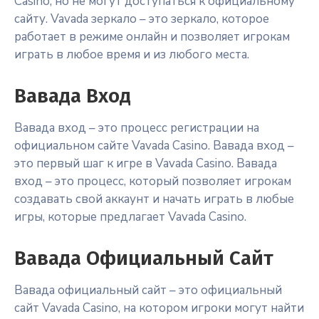
Casino, но не могут доступаться к официальному
сайту. Vavada зеркало – это зеркало, которое
работает в режиме онлайн и позволяет игрокам
играть в любое время и из любого места.
Вавада Вход
Вавада вход – это процесс регистрации на
официальном сайте Vavada Casino. Вавада вход –
это первый шаг к игре в Vavada Casino. Вавада
вход – это процесс, который позволяет игрокам
создавать свой аккаунт и начать играть в любые
игры, которые предлагает Vavada Casino.
Вавада Официальный Сайт
Вавада официальный сайт – это официальный
сайт Vavada Casino, на котором игроки могут найти