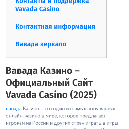
Контакты и поддержка
Vavada Casino
Контактная информация
Вавада зеркало
Вавада Казино –
Официальный Сайт
Vavada Casino (2025)
вавада
Казино – это один из самых популярных
онлайн-казино в мире, которое предлагает
игрокам из России и других стран играть в игры