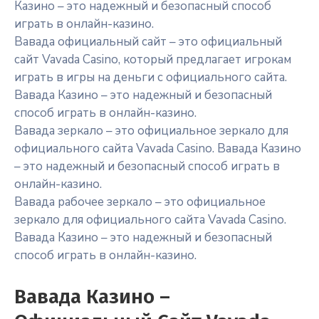
Казино – это надежный и безопасный способ
играть в онлайн-казино.
Вавада официальный сайт – это официальный
сайт Vavada Casino, который предлагает игрокам
играть в игры на деньги с официального сайта.
Вавада Казино – это надежный и безопасный
способ играть в онлайн-казино.
Вавада зеркало – это официальное зеркало для
официального сайта Vavada Casino. Вавада Казино
– это надежный и безопасный способ играть в
онлайн-казино.
Вавада рабочее зеркало – это официальное
зеркало для официального сайта Vavada Casino.
Вавада Казино – это надежный и безопасный
способ играть в онлайн-казино.
Вавада Казино –