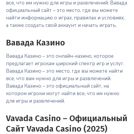
все, что им нужно для игры и развлечений. Вавада
официальный сайт – это место, где вы можете
найти информацию о играх, правилах и условиях,
а также создать свой аккаунт и начать играть.
Вавада Казино
Вавада Казино – это онлайн-казино, которое
предлагает игрокам широкий спектр игр и услуг.
Вавада Казино – это место, где вы можете найти
все, что вам нужно для игры и развлечений.
Вавада Казино – это официальный сайт, на
котором игроки могут найти все, что им нужно
для игры и развлечений.
Vavada Casino – Официальный
Сайт Vavada Casino (2025)