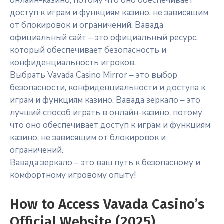
онлайн-казино, потому что оно обеспечивает
доступ к играм и функциям казино, не зависящим
от блокировок и ограничений. Вавада
официальный сайт – это официальный ресурс,
который обеспечивает безопасность и
конфиденциальность игроков.
Выбрать Vavada Casino Mirror – это выбор
безопасности, конфиденциальности и доступа к
играм и функциям казино. Вавада зеркало – это
лучший способ играть в онлайн-казино, потому
что оно обеспечивает доступ к играм и функциям
казино, не зависящим от блокировок и
ограничений.
Вавада зеркало – это ваш путь к безопасному и
комфортному игровому опыту!
How to Access Vavada Casino’s
Official Website (2025)