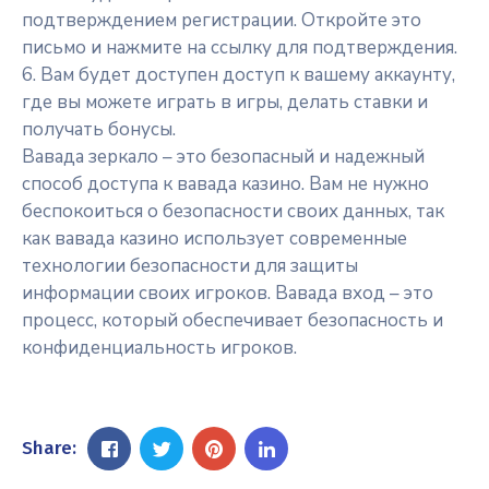
подтверждением регистрации. Откройте это
письмо и нажмите на ссылку для подтверждения.
6. Вам будет доступен доступ к вашему аккаунту,
где вы можете играть в игры, делать ставки и
получать бонусы.
Вавада зеркало – это безопасный и надежный
способ доступа к вавада казино. Вам не нужно
беспокоиться о безопасности своих данных, так
как вавада казино использует современные
технологии безопасности для защиты
информации своих игроков. Вавада вход – это
процесс, который обеспечивает безопасность и
конфиденциальность игроков.
Share: