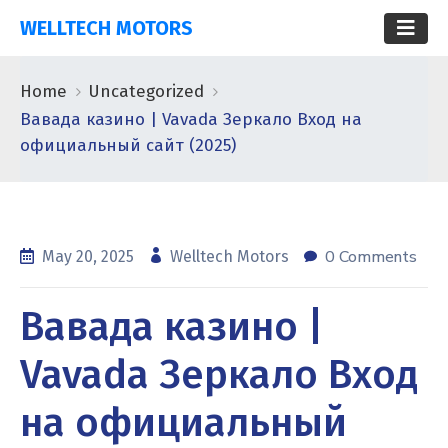
WELLTECH MOTORS
Home
Uncategorized
Вавада казино | Vavada Зеркало Вход на
официальный сайт (2025)
0 Comments
May 20, 2025
Welltech Motors
Вавада казино |
Vavada Зеркало Вход
на официальный