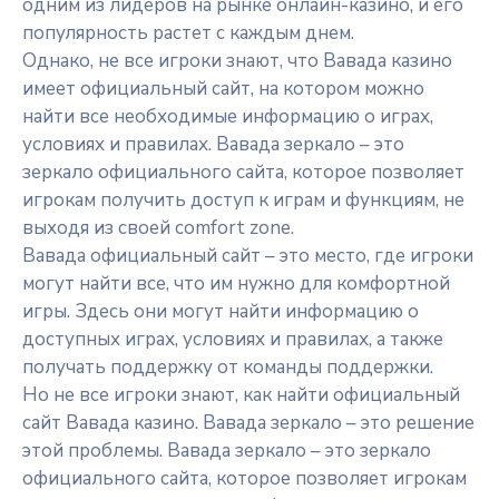
одним из лидеров на рынке онлайн-казино, и его
популярность растет с каждым днем.
Однако, не все игроки знают, что Вавада казино
имеет официальный сайт, на котором можно
найти все необходимые информацию о играх,
условиях и правилах. Вавада зеркало – это
зеркало официального сайта, которое позволяет
игрокам получить доступ к играм и функциям, не
выходя из своей comfort zone.
Вавада официальный сайт – это место, где игроки
могут найти все, что им нужно для комфортной
игры. Здесь они могут найти информацию о
доступных играх, условиях и правилах, а также
получать поддержку от команды поддержки.
Но не все игроки знают, как найти официальный
сайт Вавада казино. Вавада зеркало – это решение
этой проблемы. Вавада зеркало – это зеркало
официального сайта, которое позволяет игрокам