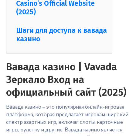
Casino’s Official Website
(2025)
Шаги для доступа к вавада
казино
Вавада казино | Vavada
Зеркало Вход на
официальный сайт (2025)
Вавада казино – это популярная онлайн-игровая
платформа, которая предлагает игрокам широкий
спектр азартных игр, включая слоты, карточные
игры, рулетку и другие. Вавада казино является