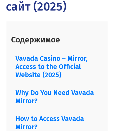
сайт (2025)
Содержимое
Vavada Casino – Mirror,
Access to the Official
Website (2025)
Why Do You Need Vavada
Mirror?
How to Access Vavada
Mirror?