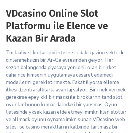
VDcasino Online Slot
Platformu ile Elence ve
Kazan Bir Arada
Tm faaliyet kollar gibi internet odakl gazino sektr de
dinlenmeksizin bir Ar-Ge evresinden geiyor. Her
sezon balangcnda piyasaya yeni dhil olan bir irket
daha nce kimsenin uygulamaya cesaret edemedii
modellerini gerekletirmekte. Fakat iliyorsa elleme
ilkesi dzenli aralklarla avantaj salyor. Bir rnek vermek
gerekirse epey kkl bir mazisi ile biroklarnn tand slot
oyunlar bunun kumar dalndaki bir yansmas. Oyun
listesinde yksek kazan elde etmeyi mmkn klan slotlar
ve allmadk oyunu oynama imkn sunan VDcasino web
sitesi ise casino merakllarnn kalbinde tartmasz bir