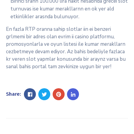
Birinci srann 100.000 lira nakit hesabnda grecei slot
turnuvas ise kumar merakllarnn en ok yer ald
etkinlikler arasnda bulunuyor.
En fazla RTP oranna sahip slotlar iin ei benzeri
grlmemi bir adres olan evrim ii casino platformu,
promosyonlarla ve oyun listesi ile kumar merakllarn
cezbetmeye devam ediyor. Az bahis bedeliyle fazlaca
kr veren slot yapmlar konusunda bir araynz varsa bu
sanal bahis portal tam zevkinize uygun bir yer!
Share: