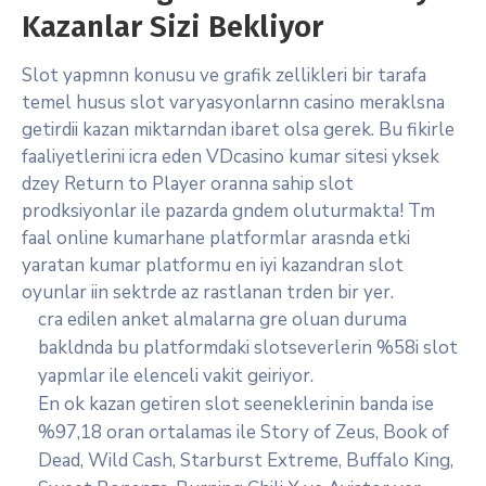
Kazanlar Sizi Bekliyor
Slot yapmnn konusu ve grafik zellikleri bir tarafa
temel husus slot varyasyonlarnn casino meraklsna
getirdii kazan miktarndan ibaret olsa gerek. Bu fikirle
faaliyetlerini icra eden VDcasino kumar sitesi yksek
dzey Return to Player oranna sahip slot
prodksiyonlar ile pazarda gndem oluturmakta! Tm
faal online kumarhane platformlar arasnda etki
yaratan kumar platformu en iyi kazandran slot
oyunlar iin sektrde az rastlanan trden bir yer.
cra edilen anket almalarna gre oluan duruma
bakldnda bu platformdaki slotseverlerin %58i slot
yapmlar ile elenceli vakit geiriyor.
En ok kazan getiren slot seeneklerinin banda ise
%97,18 oran ortalamas ile Story of Zeus, Book of
Dead, Wild Cash, Starburst Extreme, Buffalo King,