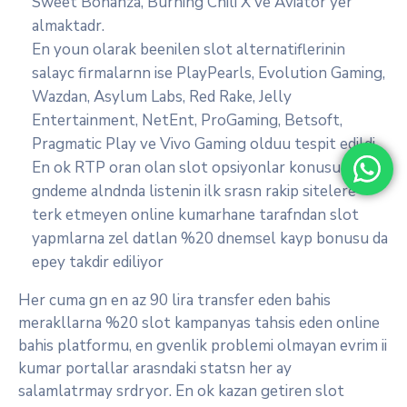
Sweet Bonanza, Burning Chili X ve Aviator yer
almaktadr.
En youn olarak beenilen slot alternatiflerinin
salayc firmalarnn ise PlayPearls, Evolution Gaming,
Wazdan, Asylum Labs, Red Rake, Jelly
Entertainment, NetEnt, ProGaming, Betsoft,
Pragmatic Play ve Vivo Gaming olduu tespit edildi.
En ok RTP oran olan slot opsiyonlar konusu
gndeme alndnda listenin ilk srasn rakip sitelere
terk etmeyen online kumarhane tarafndan slot
yapmlarna zel datlan %20 dnemsel kayp bonusu da
epey takdir ediliyor
Her cuma gn en az 90 lira transfer eden bahis
merakllarna %20 slot kampanyas tahsis eden online
bahis platformu, en gvenlik problemi olmayan evrim ii
kumar portallar arasndaki statsn her ay
salamlatrmay srdryor. En ok kazan getiren slot