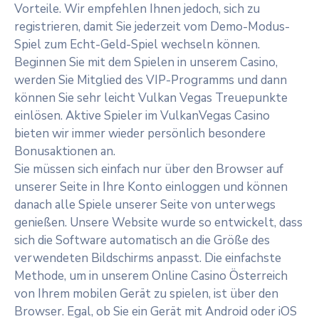
Vorteile. Wir empfehlen Ihnen jedoch, sich zu
registrieren, damit Sie jederzeit vom Demo-Modus-
Spiel zum Echt-Geld-Spiel wechseln können.
Beginnen Sie mit dem Spielen in unserem Casino,
werden Sie Mitglied des VIP-Programms und dann
können Sie sehr leicht Vulkan Vegas Treuepunkte
einlösen. Aktive Spieler im VulkanVegas Casino
bieten wir immer wieder persönlich besondere
Bonusaktionen an.
Sie müssen sich einfach nur über den Browser auf
unserer Seite in Ihre Konto einloggen und können
danach alle Spiele unserer Seite von unterwegs
genießen. Unsere Website wurde so entwickelt, dass
sich die Software automatisch an die Größe des
verwendeten Bildschirms anpasst. Die einfachste
Methode, um in unserem Online Casino Österreich
von Ihrem mobilen Gerät zu spielen, ist über den
Browser. Egal, ob Sie ein Gerät mit Android oder iOS