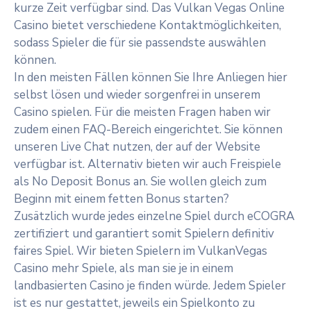
kurze Zeit verfügbar sind. Das Vulkan Vegas Online
Casino bietet verschiedene Kontaktmöglichkeiten,
sodass Spieler die für sie passendste auswählen
können.
In den meisten Fällen können Sie Ihre Anliegen hier
selbst lösen und wieder sorgenfrei in unserem
Casino spielen. Für die meisten Fragen haben wir
zudem einen FAQ-Bereich eingerichtet. Sie können
unseren Live Chat nutzen, der auf der Website
verfügbar ist. Alternativ bieten wir auch Freispiele
als No Deposit Bonus an. Sie wollen gleich zum
Beginn mit einem fetten Bonus starten?
Zusätzlich wurde jedes einzelne Spiel durch eCOGRA
zertifiziert und garantiert somit Spielern definitiv
faires Spiel. Wir bieten Spielern im VulkanVegas
Casino mehr Spiele, als man sie je in einem
landbasierten Casino je finden würde. Jedem Spieler
ist es nur gestattet, jeweils ein Spielkonto zu