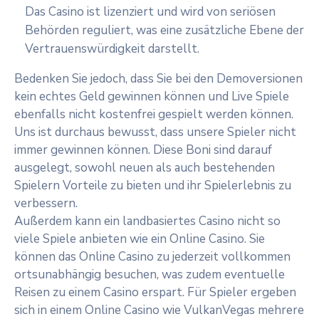
Das Casino ist lizenziert und wird von seriösen
Behörden reguliert, was eine zusätzliche Ebene der
Vertrauenswürdigkeit darstellt.
Bedenken Sie jedoch, dass Sie bei den Demoversionen
kein echtes Geld gewinnen können und Live Spiele
ebenfalls nicht kostenfrei gespielt werden können.
Uns ist durchaus bewusst, dass unsere Spieler nicht
immer gewinnen können. Diese Boni sind darauf
ausgelegt, sowohl neuen als auch bestehenden
Spielern Vorteile zu bieten und ihr Spielerlebnis zu
verbessern.
Außerdem kann ein landbasiertes Casino nicht so
viele Spiele anbieten wie ein Online Casino. Sie
können das Online Casino zu jederzeit vollkommen
ortsunabhängig besuchen, was zudem eventuelle
Reisen zu einem Casino erspart. Für Spieler ergeben
sich in einem Online Casino wie VulkanVegas mehrere