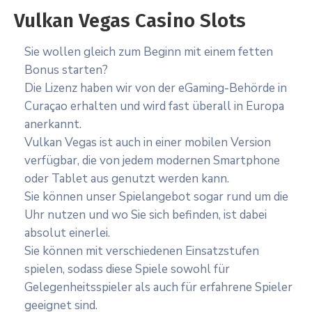
Vulkan Vegas Casino Slots
Sie wollen gleich zum Beginn mit einem fetten
Bonus starten?
Die Lizenz haben wir von der eGaming-Behörde in
Curaçao erhalten und wird fast überall in Europa
anerkannt.
Vulkan Vegas ist auch in einer mobilen Version
verfügbar, die von jedem modernen Smartphone
oder Tablet aus genutzt werden kann.
Sie können unser Spielangebot sogar rund um die
Uhr nutzen und wo Sie sich befinden, ist dabei
absolut einerlei.
Sie können mit verschiedenen Einsatzstufen
spielen, sodass diese Spiele sowohl für
Gelegenheitsspieler als auch für erfahrene Spieler
geeignet sind.