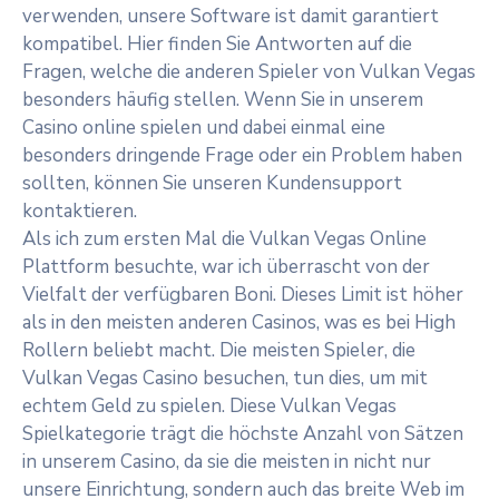
verwenden, unsere Software ist damit garantiert
kompatibel. Hier finden Sie Antworten auf die
Fragen, welche die anderen Spieler von Vulkan Vegas
besonders häufig stellen. Wenn Sie in unserem
Casino online spielen und dabei einmal eine
besonders dringende Frage oder ein Problem haben
sollten, können Sie unseren Kundensupport
kontaktieren.
Als ich zum ersten Mal die Vulkan Vegas Online
Plattform besuchte, war ich überrascht von der
Vielfalt der verfügbaren Boni. Dieses Limit ist höher
als in den meisten anderen Casinos, was es bei High
Rollern beliebt macht. Die meisten Spieler, die
Vulkan Vegas Casino besuchen, tun dies, um mit
echtem Geld zu spielen. Diese Vulkan Vegas
Spielkategorie trägt die höchste Anzahl von Sätzen
in unserem Casino, da sie die meisten in nicht nur
unsere Einrichtung, sondern auch das breite Web im