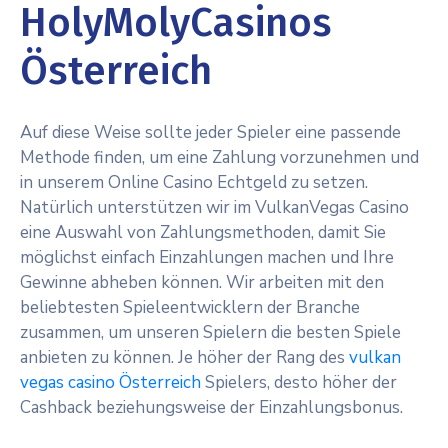
HolyMolyCasinos
Österreich
Auf diese Weise sollte jeder Spieler eine passende
Methode finden, um eine Zahlung vorzunehmen und
in unserem Online Casino Echtgeld zu setzen.
Natürlich unterstützen wir im VulkanVegas Casino
eine Auswahl von Zahlungsmethoden, damit Sie
möglichst einfach Einzahlungen machen und Ihre
Gewinne abheben können. Wir arbeiten mit den
beliebtesten Spieleentwicklern der Branche
zusammen, um unseren Spielern die besten Spiele
anbieten zu können. Je höher der Rang des
vulkan
vegas casino Österreich
Spielers, desto höher der
Cashback beziehungsweise der Einzahlungsbonus.