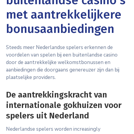
buitenlandse casino’s
met aantrekkelijkere
bonusaanbiedingen
Steeds meer Nederlandse spelers erkennen de
voordelen van spelen bij een buitenlandse casino
door de aantrekkelijke welkomstbonussen en
aanbiedingen die doorgaans genereuzer zijn dan bij
plaatselijke providers.
De aantrekkingskracht van
internationale gokhuizen voor
spelers uit Nederland
Nederlandse spelers worden increasingly