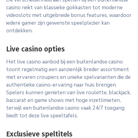
casino reikt van klassieke gokkasten tot moderne
videoslots met uitgebreide bonus features, waardoor
iedere gamer zijn gewenste speelplezier kan
ontdekken.
Live casino opties
Het live casino aanbod bij een buitenlandse casino
toont regelmatig een aanzienlijk breder assortiment
met ervaren croupiers en unieke spelvarianten die de
authentieke casino-ervaring naar huis brengen.
Spelers kunnen genieten van live roulette, blackjack,
baccarat en game shows met hoge inzetlimieten,
terwijl een buitenlandse casino vaak 24/7 toegang
biedt tot deze live speeltafels.
Exclusieve speltitels