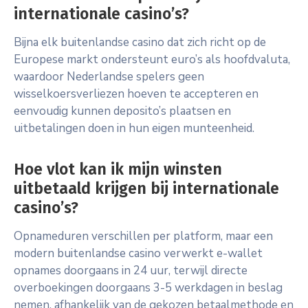
internationale casino’s?
Bijna elk buitenlandse casino dat zich richt op de
Europese markt ondersteunt euro’s als hoofdvaluta,
waardoor Nederlandse spelers geen
wisselkoersverliezen hoeven te accepteren en
eenvoudig kunnen deposito’s plaatsen en
uitbetalingen doen in hun eigen munteenheid.
Hoe vlot kan ik mijn winsten
uitbetaald krijgen bij internationale
casino’s?
Opnameduren verschillen per platform, maar een
modern buitenlandse casino verwerkt e-wallet
opnames doorgaans in 24 uur, terwijl directe
overboekingen doorgaans 3-5 werkdagen in beslag
nemen, afhankelijk van de gekozen betaalmethode en