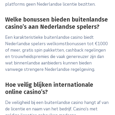
platforms geen Nederlandse licentie bezitten.
Welke bonussen bieden buitenlandse
casino’s aan Nederlandse spelers?
Een karakteristieke buitenlandse casino biedt
Nederlandse spelers welkomstbonussen tot €1000
of meer, gratis spin pakketten, cashback regelingen
en trouwheidspremies die vaak genereuzer zijn dan
wat binnenlandse aanbieders kunnen bieden
vanwege strengere Nederlandse regelgeving.
Hoe veilig blijken internationale
online casino’s?
De veiligheid bij een buitenlandse casino hangt af van
de licentie en naam van het bedrijf. Casino’s met