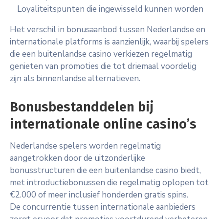
Loyaliteitspunten die ingewisseld kunnen worden
Het verschil in bonusaanbod tussen Nederlandse en
internationale platforms is aanzienlijk, waarbij spelers
die een buitenlandse casino verkiezen regelmatig
genieten van promoties die tot driemaal voordelig
zijn als binnenlandse alternatieven.
Bonusbestanddelen bij
internationale online casino’s
Nederlandse spelers worden regelmatig
aangetrokken door de uitzonderlijke
bonusstructuren die een buitenlandse casino biedt,
met introductiebonussen die regelmatig oplopen tot
€2.000 of meer inclusief honderden gratis spins.
De concurrentie tussen internationale aanbieders