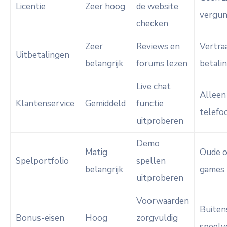
Licentie
Zeer hoog
de website
vergun
checken
Zeer
Reviews en
Vertra
Uitbetalingen
belangrijk
forums lezen
betali
Live chat
Alleen
Klantenservice
Gemiddeld
functie
telefo
uitproberen
Demo
Matig
Oude o
Spelportfolio
spellen
belangrijk
games
uitproberen
Voorwaarden
Buiten
Bonus-eisen
Hoog
zorgvuldig
speelv