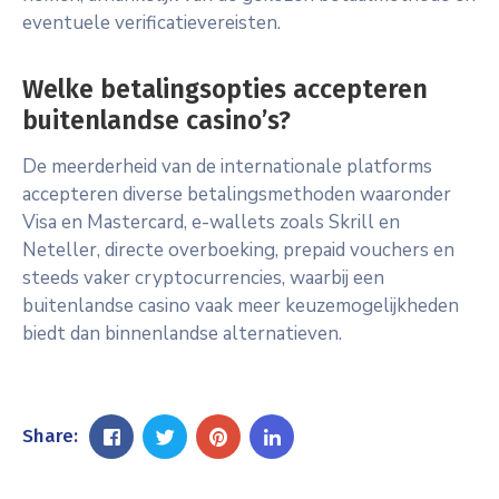
eventuele verificatievereisten.
Welke betalingsopties accepteren
buitenlandse casino’s?
De meerderheid van de internationale platforms
accepteren diverse betalingsmethoden waaronder
Visa en Mastercard, e-wallets zoals Skrill en
Neteller, directe overboeking, prepaid vouchers en
steeds vaker cryptocurrencies, waarbij een
buitenlandse casino vaak meer keuzemogelijkheden
biedt dan binnenlandse alternatieven.
Share: