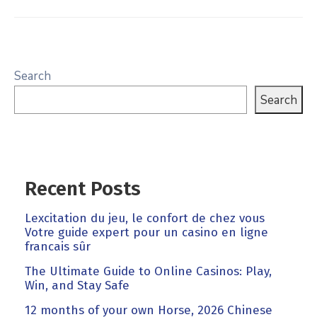
Search
Search
Recent Posts
Lexcitation du jeu, le confort de chez vous
Votre guide expert pour un casino en ligne
francais sûr
The Ultimate Guide to Online Casinos: Play,
Win, and Stay Safe
12 months of your own Horse, 2026 Chinese