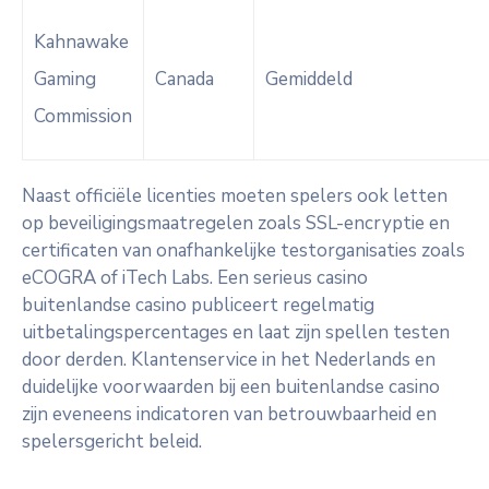
Kahnawake
Gaming
Canada
Gemiddeld
Commission
Naast officiële licenties moeten spelers ook letten
op beveiligingsmaatregelen zoals SSL-encryptie en
certificaten van onafhankelijke testorganisaties zoals
eCOGRA of iTech Labs. Een serieus casino
buitenlandse casino publiceert regelmatig
uitbetalingspercentages en laat zijn spellen testen
door derden. Klantenservice in het Nederlands en
duidelijke voorwaarden bij een buitenlandse casino
zijn eveneens indicatoren van betrouwbaarheid en
spelersgericht beleid.