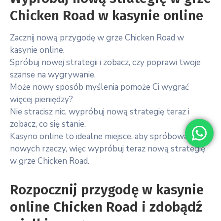
Chicken Road w kasynie online
Zacznij nową przygodę w grze Chicken Road w
kasynie online.
Spróbuj nowej strategii i zobacz, czy poprawi twoje
szanse na wygrywanie.
Może nowy sposób myślenia pomoże Ci wygrać
więcej pieniędzy?
Nie stracisz nic, wypróbuj nową strategię teraz i
zobacz, co się stanie.
Kasyno online to idealne miejsce, aby spróbować
nowych rzeczy, więc wypróbuj teraz nową strategię
w grze Chicken Road.
Rozpocznij przygodę w kasynie
online Chicken Road i zdobądź