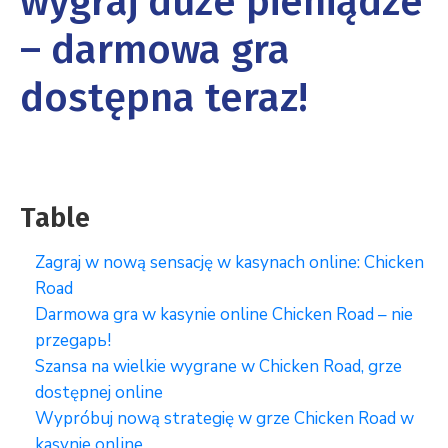
wygraj duże pieniądze
– darmowa gra
dostępna teraz!
Table
Zagraj w nową sensację w kasynach online: Chicken
Road
Darmowa gra w kasynie online Chicken Road – nie
przegapь!
Szansa na wielkie wygrane w Chicken Road, grze
dostępnej online
Wypróbuj nową strategię w grze Chicken Road w
kasynie online