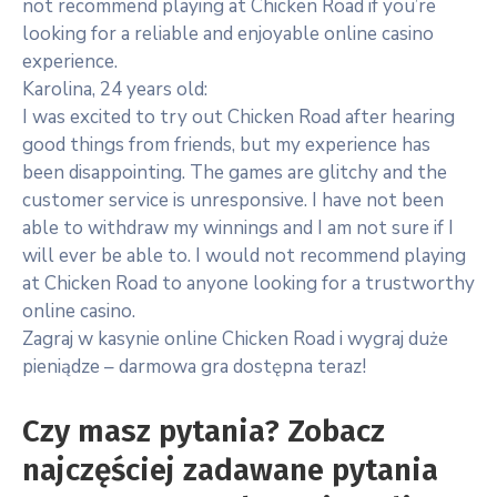
not recommend playing at Chicken Road if you’re
looking for a reliable and enjoyable online casino
experience.
Karolina, 24 years old:
I was excited to try out Chicken Road after hearing
good things from friends, but my experience has
been disappointing. The games are glitchy and the
customer service is unresponsive. I have not been
able to withdraw my winnings and I am not sure if I
will ever be able to. I would not recommend playing
at Chicken Road to anyone looking for a trustworthy
online casino.
Zagraj w kasynie online Chicken Road i wygraj duże
pieniądze – darmowa gra dostępna teraz!
Czy masz pytania? Zobacz
najczęściej zadawane pytania