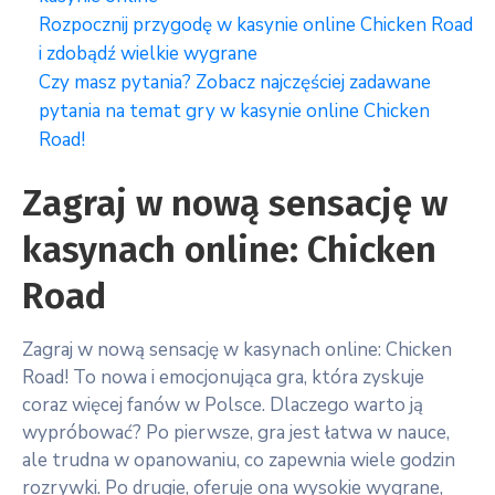
Rozpocznij przygodę w kasynie online Chicken Road
i zdobądź wielkie wygrane
Czy masz pytania? Zobacz najczęściej zadawane
pytania na temat gry w kasynie online Chicken
Road!
Zagraj w nową sensację w
kasynach online: Chicken
Road
Zagraj w nową sensację w kasynach online: Chicken
Road! To nowa i emocjonująca gra, która zyskuje
coraz więcej fanów w Polsce. Dlaczego warto ją
wypróbować? Po pierwsze, gra jest łatwa w nauce,
ale trudna w opanowaniu, co zapewnia wiele godzin
rozrywki. Po drugie, oferuje ona wysokie wygrane,