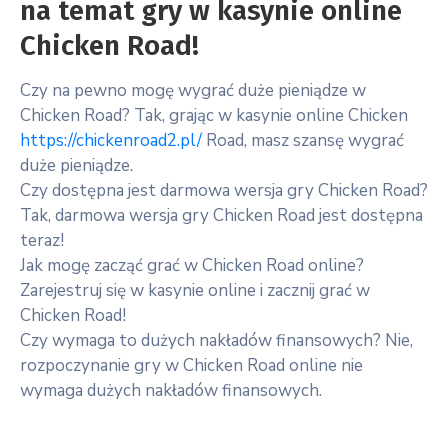
na temat gry w kasynie online
Chicken Road!
Czy na pewno mogę wygrać duże pieniądze w
Chicken Road? Tak, grając w kasynie online Chicken
https://chickenroad2.pl/
Road, masz szansę wygrać
duże pieniądze.
Czy dostępna jest darmowa wersja gry Chicken Road?
Tak, darmowa wersja gry Chicken Road jest dostępna
teraz!
Jak mogę zacząć grać w Chicken Road online?
Zarejestruj się w kasynie online i zacznij grać w
Chicken Road!
Czy wymaga to dużych nakładów finansowych? Nie,
rozpoczynanie gry w Chicken Road online nie
wymaga dużych nakładów finansowych.