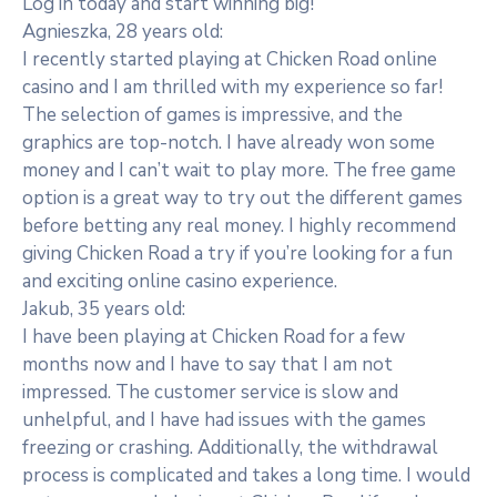
Log in today and start winning big!
Agnieszka, 28 years old:
I recently started playing at Chicken Road online
casino and I am thrilled with my experience so far!
The selection of games is impressive, and the
graphics are top-notch. I have already won some
money and I can’t wait to play more. The free game
option is a great way to try out the different games
before betting any real money. I highly recommend
giving Chicken Road a try if you’re looking for a fun
and exciting online casino experience.
Jakub, 35 years old:
I have been playing at Chicken Road for a few
months now and I have to say that I am not
impressed. The customer service is slow and
unhelpful, and I have had issues with the games
freezing or crashing. Additionally, the withdrawal
process is complicated and takes a long time. I would