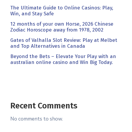
The Ultimate Guide to Online Casinos: Play,
Win, and Stay Safe
12 months of your own Horse, 2026 Chinese
Zodiac Horoscope away from 1978, 2002
Gates of Valhalla Slot Review: Play at Melbet
and Top Alternatives in Canada
Beyond the Bets – Elevate Your Play with an
australian online casino and Win Big Today.
Recent Comments
No comments to show.