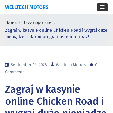
WELLTECH MOTORS
Home
Uncategorized
Zagraj w kasynie online Chicken Road i wygraj duże
pieniądze – darmowa gra dostępna teraz!
0
September 16, 2025
Welltech Motors
Comments
Zagraj w kasynie
online Chicken Road i