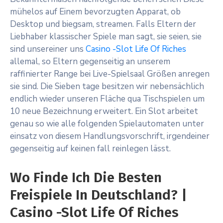
mühelos auf Einem bevorzugten Apparat, ob
Desktop und biegsam, streamen. Falls Eltern der
Liebhaber klassischer Spiele man sagt, sie seien, sie
sind unsereiner uns
Casino -Slot Life Of Riches
allemal, so Eltern gegenseitig an unserem
raffinierter Range bei Live-Spielsaal Größen anregen
sie sind. Die Sieben tage besitzen wir nebensächlich
endlich wieder unseren Fläche qua Tischspielen um
10 neue Bezeichnung erweitert. Ein Slot arbeitet
genau so wie alle folgenden Spielautomaten unter
einsatz von diesem Handlungsvorschrift, irgendeiner
gegenseitig auf keinen fall reinlegen lässt.
Wo Finde Ich Die Besten
Freispiele In Deutschland? |
Casino -Slot Life Of Riches