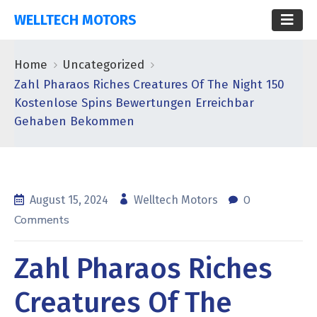
WELLTECH MOTORS
Home
Uncategorized
Zahl Pharaos Riches Creatures Of The Night 150
Kostenlose Spins Bewertungen Erreichbar
Gehaben Bekommen
0
August 15, 2024
Welltech Motors
Comments
Zahl Pharaos Riches
Creatures Of The