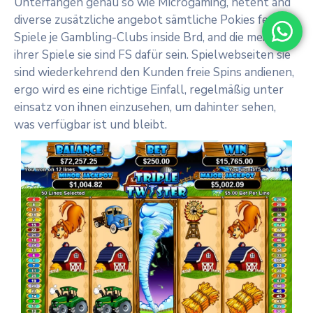
Unterfangen genau so wie Microgaming, netent and
diverse zusätzliche angebot sämtliche Pokies ferner
Spiele je Gambling-Clubs inside Brd, and die meisten
ihrer Spiele sie sind FS dafür sein. Spielwebseiten sie
sind wiederkehrend den Kunden freie Spins andienen,
ergo wird es eine richtige Einfall, regelmäßig unter
einsatz von ihnen einzusehen, um dahinter sehen,
was verfügbar ist und bleibt.