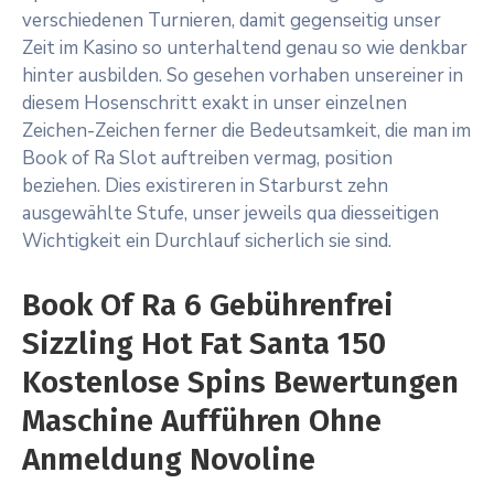
verschiedenen Turnieren, damit gegenseitig unser
Zeit im Kasino so unterhaltend genau so wie denkbar
hinter ausbilden. So gesehen vorhaben unsereiner in
diesem Hosenschritt exakt in unser einzelnen
Zeichen-Zeichen ferner die Bedeutsamkeit, die man im
Book of Ra Slot auftreiben vermag, position
beziehen. Dies existireren in Starburst zehn
ausgewählte Stufe, unser jeweils qua diesseitigen
Wichtigkeit ein Durchlauf sicherlich sie sind.
Book Of Ra 6 Gebührenfrei
Sizzling Hot Fat Santa 150
Kostenlose Spins Bewertungen
Maschine Aufführen Ohne
Anmeldung Novoline